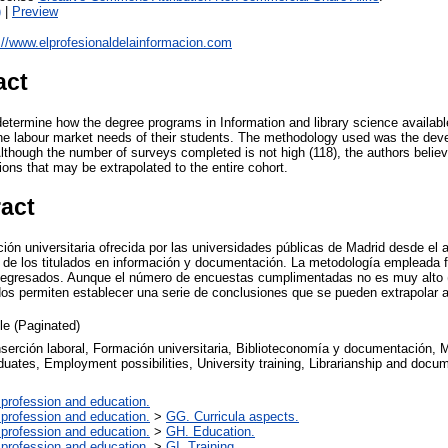
)
|
Preview
://www.elprofesionaldelainformacion.com
act
etermine how the degree programs in Information and library science available
t the labour market needs of their students. The methodology used was the dev
lthough the number of surveys completed is not high (118), the authors believe
ions that may be extrapolated to the entire cohort.
ract
ión universitaria ofrecida por las universidades públicas de Madrid desde el
 de los titulados en información y documentación. La metodología empleada fu
los egresados. Aunque el número de encuestas cumplimentadas no es muy alto 
dos permiten establecer una serie de conclusiones que se pueden extrapolar a 
cle (Paginated)
nserción laboral, Formación universitaria, Biblioteconomía y documentación, 
uates, Employment possibilities, University training, Librarianship and docu
 profession and education.
 profession and education.
>
GG. Curricula aspects.
 profession and education.
>
GH. Education.
 profession and education.
>
GI. Training.