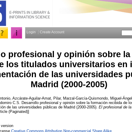
Login
Create Account
lo profesional y opinión sobre l
e los titulados universitarios en
entación de las universidades p
Madrid (2000-2005)
ntonio
,
Azcárate-Aguilar-Amat, Pilar
,
Marzal-García-Quismondo, Miguel-Ánge
ldomiro C.S.
Desarrollo profesional y opinión sobre la formación recibida de los
ión de las universidades públicas de Madrid (2000-2005).
El profesional de l
ticle (Paginated)]
 version
License
Creative Commons Attribution Non-commercial Share Alike
.