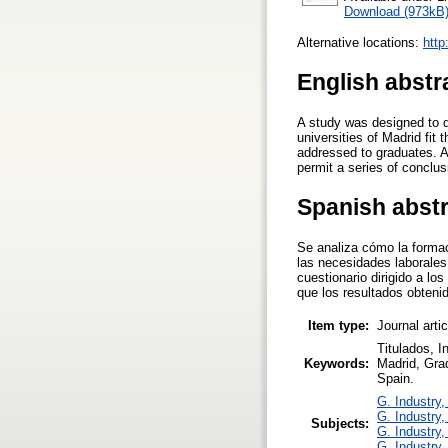
Download (973kB
Alternative locations:
http
English abstr
A study was designed to d
universities of Madrid fi
addressed to graduates. A
permit a series of conclus
Spanish abst
Se analiza cómo la formac
las necesidades laborales
cuestionario dirigido a 
que los resultados obteni
Item type:
Journal arti
Titulados, I
Keywords:
Madrid, Grad
Spain.
G. Industry,
G. Industry,
Subjects:
G. Industry,
G. Industry,