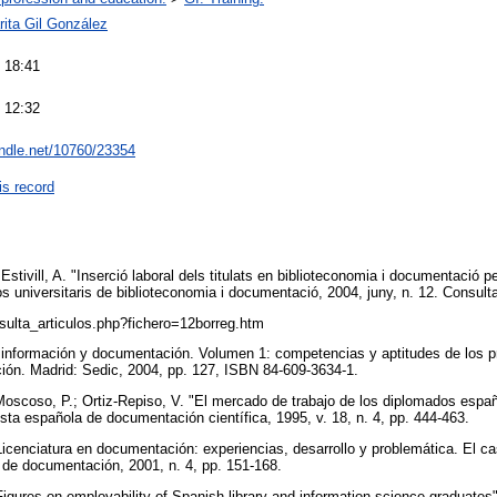
rita Gil González
 18:41
 12:32
andle.net/10760/23354
is record
stivill, A. "Inserció laboral dels titulats en biblioteconomia i documentació pe
s universitaris de biblioteconomia i documentació, 2004, juny, n. 12. Consult
nsulta_articulos.php?fichero=12borreg.htm
n información y documentación. Volumen 1: competencias y aptitudes de los p
ión. Madrid: Sedic, 2004, pp. 127, ISBN 84-609-3634-1.
Moscoso, P.; Ortiz-Repiso, V. "El mercado de trabajo de los diplomados espa
ta española de documentación científica, 1995, v. 18, n. 4, pp. 444-463.
Licenciatura en documentación: experiencias, desarrollo y problemática. El ca
s de documentación, 2001, n. 4, pp. 151-168.
igures on employability of Spanish library and information science graduates".