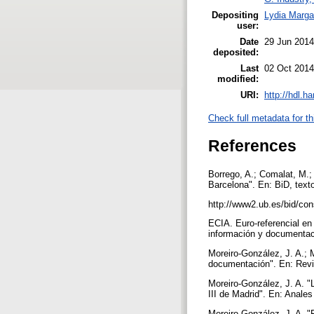
Depositing
Lydia Marga
user:
Date
29 Jun 2014
deposited:
Last
02 Oct 2014
modified:
URI:
http://hdl.h
Check full metadata for th
References
Borrego, A.; Comalat, M.; E
Barcelona". En: BiD, texto
http://www2.ub.es/bid/co
ECIA. Euro-referencial e
información y documentac
Moreiro-González, J. A.; 
documentación". En: Revis
Moreiro-González, J. A. "
III de Madrid". En: Anale
Moreiro-González, J. A. "F