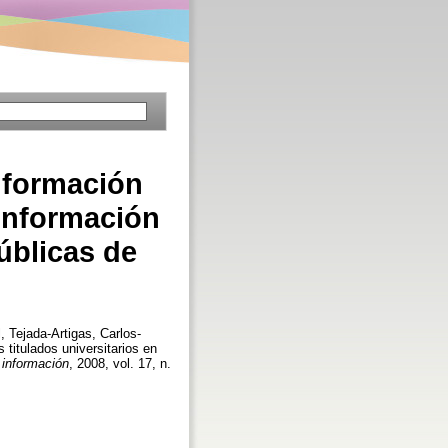
a formación
 información
úblicas de
l
,
Tejada-Artigas, Carlos-
 titulados universitarios en
a información
, 2008, vol. 17, n.