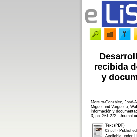
Desarrol
recibida d
y docum
Moreiro-González, José-A
Miguel
and
Vergueiro, Wa
información y documentac
3, pp. 261-272. [Journal ar
Text (PDF)
- Published
02.pdf
Available under 