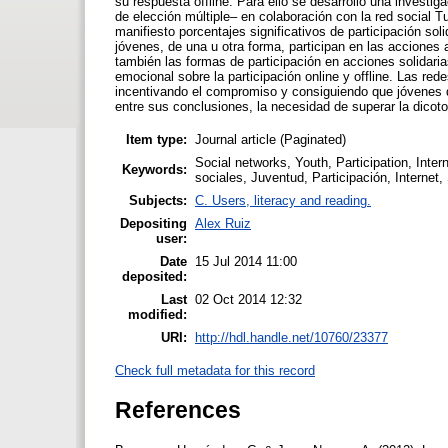
su respuesta offline. Para ello se desarrolló una investig
de elección múltiple– en colaboración con la red social 
manifiesto porcentajes significativos de participación so
jóvenes, de una u otra forma, participan en las acciones
también las formas de participación en acciones solidaria
emocional sobre la participación online y offline. Las red
incentivando el compromiso y consiguiendo que jóvenes qu
entre sus conclusiones, la necesidad de superar la dicotom
Item type:
Journal article (Paginated)
Social networks, Youth, Participation, Inter
Keywords:
sociales, Juventud, Participación, Internet,
Subjects:
C. Users, literacy and reading.
Depositing
Alex Ruiz
user:
Date
15 Jul 2014 11:00
deposited:
Last
02 Oct 2014 12:32
modified:
URI:
http://hdl.handle.net/10760/23377
Check full metadata for this record
References