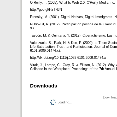
O´Reilly, T. (2005). What Is Web 2.0. O'Reilly Media Inc.
http://goo.gl/HzTN3N
Prensky, M. (2001). Digital Natives, Digital Immigrants. 
Rubio-Gil, A. (2012). Participación política de la juventu
93.
Tascón, M. & Quintana, Y. (2012). Ciberactivismo. Las n
Valenzuela, S., Park, N. & Kee, F. (2009). Is There Soci
Life Satisfaction, Trust, and Participation. Journal of C
6101.2009.01474.x).
http://dx.doi.org/10.1111/j.1083-6101.2009.01474.x
Vitak, J., Lampe, C., Gray, R. & Ellison, N. (2012). Wh
Collapse in the Workplace. Procedings of the 7th Annua
Downloads
Download
Loading...