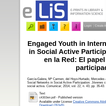
Login
Create 
Engaged Youth in Intern
in Social Active Parti
en la Red: El papel
participa
García-Galera, Mª Carmen
,
del Hoyo-Hurtado, Mercedes
Social Networks in Social Active Participation. Jóvenes c
social activa.
Comunicar
, 2014, vol. 22, n. 43, pp. 35-43.
Text
- Published version
c4303en.pdf
Available under License
Creative Commons Attri
Download (261kB)