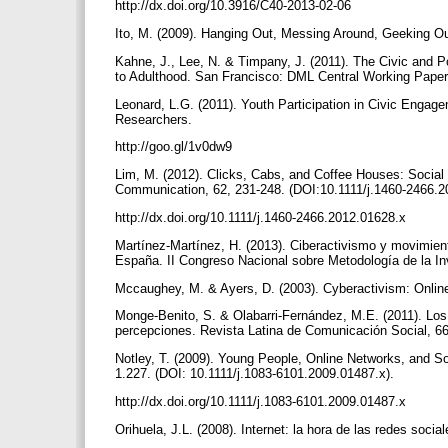
http://dx.doi.org/10.3916/C40-2013-02-06
Ito, M. (2009). Hanging Out, Messing Around, Geeking O
Kahne, J., Lee, N. & Timpany, J. (2011). The Civic and Po
to Adulthood. San Francisco: DML Central Working Pape
Leonard, L.G. (2011). Youth Participation in Civic Engag
Researchers.
http://goo.gl/1v0dw9
Lim, M. (2012). Clicks, Cabs, and Coffee Houses: Social
Communication, 62, 231-248. (DOI:10.1111/j.1460-2466.2
http://dx.doi.org/10.1111/j.1460-2466.2012.01628.x
Martínez-Martínez, H. (2013). Ciberactivismo y movimie
España. II Congreso Nacional sobre Metodología de la I
Mccaughey, M. & Ayers, D. (2003). Cyberactivism: Onlin
Monge-Benito, S. & Olabarri-Fernández, M.E. (2011). Lo
percepciones. Revista Latina de Comunicación Social, 6
Notley, T. (2009). Young People, Online Networks, and S
1.227. (DOI: 10.1111/j.1083-6101.2009.01487.x).
http://dx.doi.org/10.1111/j.1083-6101.2009.01487.x
Orihuela, J.L. (2008). Internet: la hora de las redes soci