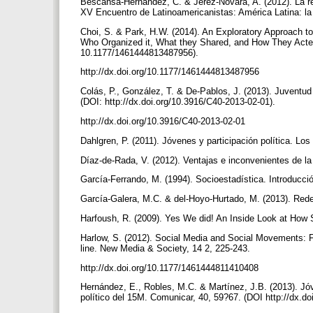
Bescansa-Hernández, C. & Jerez-Novara, A. (2012). La red
XV Encuentro de Latinoamericanistas: América Latina: l
Choi, S. & Park, H.W. (2014). An Exploratory Approach to
Who Organized it, What they Shared, and How They Acted
10.1177/1461444813487956).
http://dx.doi.org/10.1177/1461444813487956
Colás, P., González, T. & De-Pablos, J. (2013). Juventud
(DOI: http://dx.doi.org/10.3916/C40-2013-02-01).
http://dx.doi.org/10.3916/C40-2013-02-01
Dahlgren, P. (2011). Jóvenes y participación política. Los
Díaz-de-Rada, V. (2012). Ventajas e inconvenientes de la
García-Ferrando, M. (1994). Socioestadística. Introducció
García-Galera, M.C. & del-Hoyo-Hurtado, M. (2013). Redes
Harfoush, R. (2009). Yes We did! An Inside Look at How
Harlow, S. (2012). Social Media and Social Movements:
line. New Media & Society, 14 2, 225-243.
http://dx.doi.org/10.1177/1461444811410408
Hernández, E., Robles, M.C. & Martínez, J.B. (2013). Jóv
político del 15M. Comunicar, 40, 59?67. (DOI http://dx.d