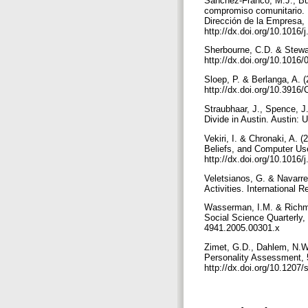
Sánchez-Franco, M.J., Bu
compromiso comunitario. 
Dirección de la Empresa, 
http://dx.doi.org/10.1016
Sherbourne, C.D. & Stewar
http://dx.doi.org/10.1016
Sloep, P. & Berlanga, A. 
http://dx.doi.org/10.3916
Straubhaar, J., Spence, J.
Divide in Austin. Austin: 
Vekiri, I. & Chronaki, A.
Beliefs, and Computer Us
http://dx.doi.org/10.1016
Veletsianos, G. & Navarre
Activities. International
Wasserman, I.M. & Richmo
Social Science Quarterly, 
4941.2005.00301.x
Zimet, G.D., Dahlem, N.W.
Personality Assessment, 5
http://dx.doi.org/10.120