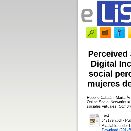
Perceived 
Digital In
social per
mujeres de
Rebollo-Catalán, María Á
Online Social Networks = E
sociales virtuales.
Comuni
Text
- Pub
c4317en.pdf
Available under 
Download (291kB