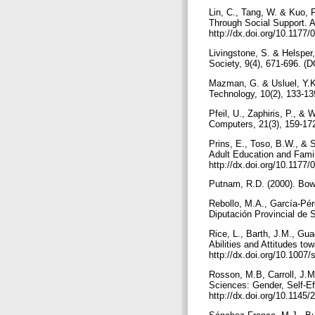
Lin, C., Tang, W. & Kuo,
Through Social Support. A
http://dx.doi.org/10.117
Livingstone, S. & Helsper,
Society, 9(4), 671-696. (
Mazman, G. & Usluel, Y.K.
Technology, 10(2), 133-13
Pfeil, U., Zaphiris, P., &
Computers, 21(3), 159-172
Prins, E., Toso, B.W., & 
Adult Education and Famil
http://dx.doi.org/10.117
Putnam, R.D. (2000). Bow
Rebollo, M.A., García-Pére
Diputación Provincial de S
Rice, L., Barth, J.M., Gu
Abilities and Attitudes t
http://dx.doi.org/10.1007
Rosson, M.B, Carroll, J.M
Sciences: Gender, Self-Ef
http://dx.doi.org/10.1145