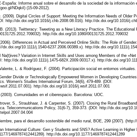
 E-España: Informe anual sobre el desarrollo de la sociedad de la información
/goo.gl/NDqkiI) (15-09-2012).
 (2009). Digital Circles of Support: Meeting the Information Needs of Older
I: http://dx.doi.org/10.1016/j.chb.2008.08.016). http://dx.doi.org/10.1016/j.
. (2013). Twitteracy: Tweeting as a New Literacy Practice. The Educational 
0/00131725.2012.709032). http://dx.doi.org/10.1080/00131725.2012.709032
 (2006). Differences in Actual and Perceived Online Skills: The Role of Gender
://dx.doi.org/10.1111/j.1540-6237.2006.00389.x). http://dx.doi.org/10.1111/j.
tal Na(t)ives? Variation in Internet Skills and Uses among Members of the «Net
OI: http://dx.doi.org/10.1111/j.1475-682X.2009.00317.x). http://dx.doi.org/10.
Valente, L. & Rodríguez, F. (2004). Participación social en entornos virtuale
al Gender Divide or Technologically Empowered Women in Developing Countries
cs. Women's Studies International Forum, 34(6), 479-489. (DOI:
j.wsif.2011.07.001). http://dx.doi.org/10.1016/j.wsif.2011.07.001
. (2003). Comunidades en el ciberespacio. Barcelona: UOC.
trover, S., Straubhaar, J. & Carpenter, S. (2007). Closing the Rural Broadban
ica. Telecommunications Policy, 31(6-7), 359-373. (DOI: http://dx.doi.org/10.1
j.telpol.2007.04.004
embre, para el desarrollo sostenible del medio rural, BOE, 299 (2007). (http:
 an International Culture: Gen y Students and SNS? Active Learning in Higher 
10.1177/1469787412441289). http://dx.doi.org/10.1177/1469787412441289