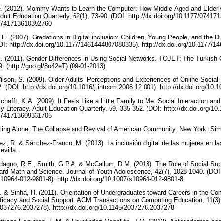
 F. (2012). Mommy Wants to Learn the Computer: How Middle-Aged and Elder
dult Education Quarterly, 62(1), 73-90. (DOI: http://dx.doi.org/10.1177/07417
7/0741713610392760
 E. (2007). Gradations in Digital inclusion: Children, Young People, and the D
DOI: http://dx.doi.org/10.1177/1461444807080335). http://dx.doi.org/10.1177
 (2011). Gender Differences in Using Social Networks. TOJET: The Turkish O
9. (http://goo.gl/8o42eT) (09-01-2013).
 Wilson, S. (2009). Older Adults’ Perceptions and Experiences of Online Social 
. (DOI: http://dx.doi.org/10.1016/j.intcom.2008.12.001). http://dx.doi.org/10
Schafft, K.A. (2009). It Feels Like a Little Family to Me: Social Interaction
y Literacy. Adult Education Quarterly, 59, 335-352. (DOI: http://dx.doi.org/
7/0741713609331705
ling Alone: The Collapse and Revival of American Community. New York: Si
z, R. & Sánchez-Franco, M. (2013). La inclusión digital de las mujeres en las
evilla.
adagno, R.E., Smith, G.P.A. & McCallum, D.M. (2013). The Role of Social Sup
oward Math and Science. Journal of Youth Adolescence, 42(7), 1028-1040. (DOI
/s10964-012-9801-8). http://dx.doi.org/10.1007/s10964-012-9801-8
. & Sinha, H. (2011). Orientation of Undergraduates toward Careers in the Co
ficacy and Social Support. ACM Transactions on Computing Education, 11(3),
/2037276.2037278). http://dx.doi.org/10.1145/2037276.2037278