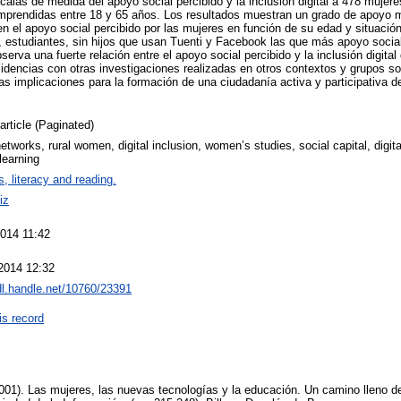
alas de medida del apoyo social percibido y la inclusión digital a 478 mujere
prendidas entre 18 y 65 años. Los resultados muestran un grado de apoyo 
 en el apoyo social percibido por las mujeres en función de su edad y situación 
, estudiantes, sin hijos que usan Tuenti y Facebook las que más apoyo social
erva una fuerte relación entre el apoyo social percibido y la inclusión digital
idencias con otras investigaciones realizadas en otros contextos y grupos so
as implicaciones para la formación de una ciudadanía activa y participativa d
article (Paginated)
etworks, rural women, digital inclusion, women’s studies, social capital, digital 
 learning
, literacy and reading.
iz
2014 11:42
2014 12:32
hdl.handle.net/10760/23391
is record
(2001). Las mujeres, las nuevas tecnologías y la educación. Un camino lleno d