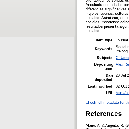
ello, aplicamos sendas esc
Andalucía con edades com
diferencias significativas
mujeres jóvenes, solteras
sociales. Asimismo, se obs
sociales, mostrando coinc
resultados presenta algun
sociales.
Item type:
Journal 
Social n
Keywords:
lifelong
Subjects:
C. Users
Depositing
Alex Ru
user:
Date
23 Jul 
deposited:
Last modified:
02 Oct 
URI:
http://
Check full metadata for th
References
Alario, A. & Anguita, R. 