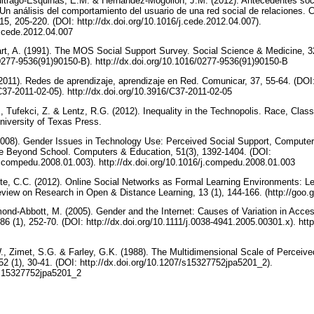
itrago-Esquinas, E.M. & Hernández-Mogollón, J.M. (2012). Antecedentes soci
Un análisis del comportamiento del usuario de una red social de relaciones
15, 205-220. (DOI: http://dx.doi.org/10.1016/j.cede.2012.04.007).
/j.cede.2012.04.007
t, A. (1991). The MOS Social Support Survey. Social Science & Medicine, 32
/0277-9536(91)90150-B). http://dx.doi.org/10.1016/0277-9536(91)90150-B
(2011). Redes de aprendizaje, aprendizaje en Red. Comunicar, 37, 55-64. (DOI
/C37-2011-02-05). http://dx.doi.org/10.3916/C37-2011-02-05
, Tufekci, Z. & Lentz, R.G. (2012). Inequality in the Technopolis. Race, Class
University of Texas Press.
 (2008). Gender Issues in Technology Use: Perceived Social Support, Computer
e Beyond School. Computers & Education, 51(3), 1392-1404. (DOI:
/j.compedu.2008.01.003). http://dx.doi.org/10.1016/j.compedu.2008.01.003
te, C.C. (2012). Online Social Networks as Formal Learning Environments: L
 Review on Research in Open & Distance Learning, 13 (1), 144-166. (http://goo
nd-Abbott, M. (2005). Gender and the Internet: Causes of Variation in Acces
86 (1), 252-70. (DOI: http://dx.doi.org/10.1111/j.0038-4941.2005.00301.x). http
, Zimet, S.G. & Farley, G.K. (1988). The Multidimensional Scale of Perceived
2 (1), 30-41. (DOI: http://dx.doi.org/10.1207/s15327752jpa5201_2).
7/s15327752jpa5201_2