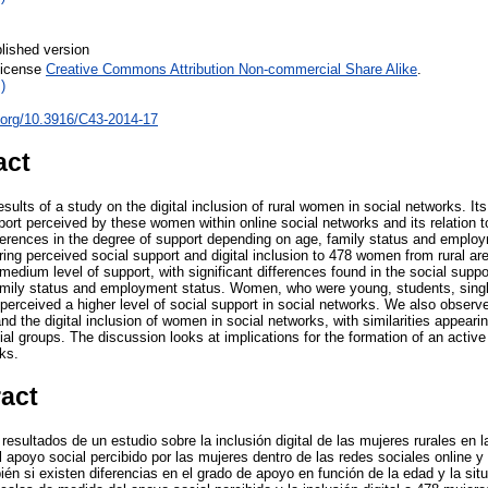
lished version
License
Creative Commons Attribution Non-commercial Share Alike
.
)
i.org/10.3916/C43-2014-17
act
esults of a study on the digital inclusion of rural women in social networks. Its
ort perceived by these women within online social networks and its relation to 
fferences in the degree of support depending on age, family status and employ
ing perceived social support and digital inclusion to 478 women from rural ar
medium level of support, with significant differences found in the social sup
amily status and employment status. Women, who were young, students, singl
erceived a higher level of social support in social networks. We also observe
nd the digital inclusion of women in social networks, with similarities appearin
ial groups. The discussion looks at implications for the formation of an active
ks.
ract
 resultados de un estudio sobre la inclusión digital de las mujeres rurales en 
apoyo social percibido por las mujeres dentro de las redes sociales online y 
ién si existen diferencias en el grado de apoyo en función de la edad y la situ