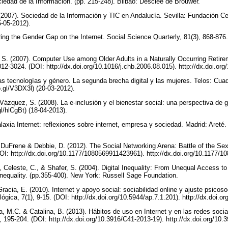
ciedad de la Información. (pp. 215-248). Bilbao: Desclée de Brouwer.
(2007). Sociedad de la Información y TIC en Andalucía. Sevilla: Fundación C
5-05-2012).
ng the Gender Gap on the Internet. Social Science Quarterly, 81(3), 868-876. 
, S. (2007). Computer Use among Older Adults in a Naturally Occurring Reti
12-3024. (DOI: http://dx.doi.org/10.1016/j.chb.2006.08.015). http://dx.doi.or
s tecnologías y género. La segunda brecha digital y las mujeres. Telos: Cu
o.gl/V3DX3l) (20-03-2012).
Vázquez, S. (2008). La e-inclusión y el bienestar social: una perspectiva de 
gl/hlCgBt) (18-04-2013).
laxia Internet: reflexiones sobre internet, empresa y sociedad. Madrid: Areté. 
, DuFrene & Debbie, D. (2012). The Social Networking Arena: Battle of the 
(DOI: http://dx.doi.org/10.1177/1080569911423961). http://dx.doi.org/10.1177
., Celeste, C., & Shafer, S. (2004). Digital Inequality: From Unequal Access to
nequality. (pp.355-400). New York: Russell Sage Foundation.
Gracia, E. (2010). Internet y apoyo social: sociabilidad online y ajuste psicoso
ógica, 7(1), 9-15. (DOI: http://dx.doi.org/10.5944/ap.7.1.201). http://dx.doi.
a, M.C. & Catalina, B. (2013). Hábitos de uso en Internet y en las redes soci
 195-204. (DOI: http://dx.doi.org/10.3916/C41-2013-19). http://dx.doi.org/10