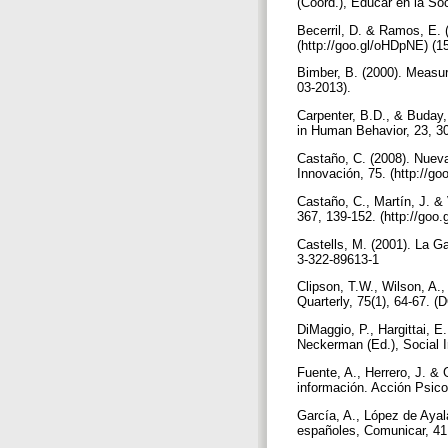
(Coord.), Educar en la So
Becerril, D. & Ramos, E. 
(http://goo.gl/oHDpNE) (1
Bimber, B. (2000). Measuri
03-2013).
Carpenter, B.D., & Buday
in Human Behavior, 23, 30
Castaño, C. (2008). Nueva
Innovación, 75. (http://go
Castaño, C., Martín, J. & 
367, 139-152. (http://goo.
Castells, M. (2001). La Ga
3-322-89613-1
Clipson, T.W., Wilson, A.
Quarterly, 75(1), 64-67. 
DiMaggio, P., Hargittai, E
Neckerman (Ed.), Social I
Fuente, A., Herrero, J. & 
información. Acción Psicol
García, A., López de Ayal
españoles, Comunicar, 41,