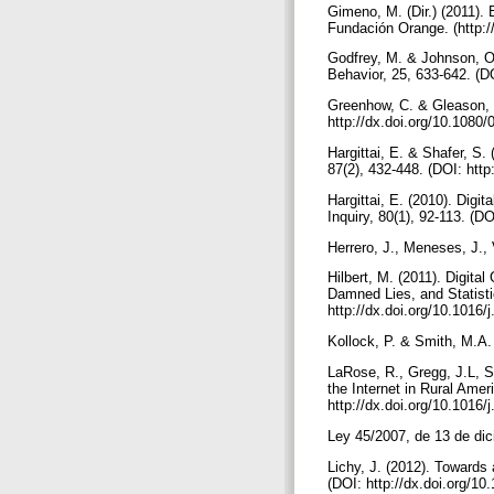
Gimeno, M. (Dir.) (2011).
Fundación Orange. (http:/
Godfrey, M. & Johnson, O.
Behavior, 25, 633-642. (DO
Greenhow, C. & Gleason, B
http://dx.doi.org/10.108
Hargittai, E. & Shafer, S.
87(2), 432-448. (DOI: http
Hargittai, E. (2010). Digi
Inquiry, 80(1), 92-113. (D
Herrero, J., Meneses, J., 
Hilbert, M. (2011). Digit
Damned Lies, and Statisti
http://dx.doi.org/10.1016/
Kollock, P. & Smith, M.A
LaRose, R., Gregg, J.L, S
the Internet in Rural Amer
http://dx.doi.org/10.1016/
Ley 45/2007, de 13 de dici
Lichy, J. (2012). Towards
(DOI: http://dx.doi.org/