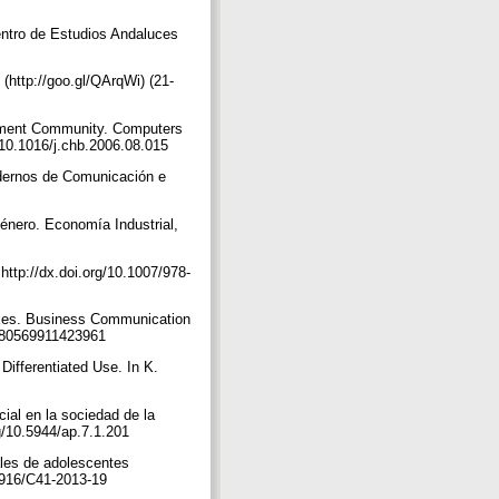
entro de Estudios Andaluces
(http://goo.gl/QArqWi) (21-
rement Community. Computers
g/10.1016/j.chb.2006.08.015
adernos de Comunicación e
género. Economía Industrial,
http://dx.doi.org/10.1007/978-
Sexes. Business Communication
/1080569911423961
 Differentiated Use. In K.
cial en la sociedad de la
org/10.5944/ap.7.1.201
ales de adolescentes
.3916/C41-2013-19