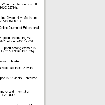
ly Women in Taiwan Learn ICT
13610392760).
igital Divide. New Media and
/1461444807080335
nline Journal of Educational
Support. Interacting With
.1016/j.intcom.2008.12.001
 and Support among Women in
10.1177/0741713609331705).
mon & Schuster.
 redes sociales. Sevilla:
port in Students’ Perceived
:
mputer and Information
 1-23. (DOI: