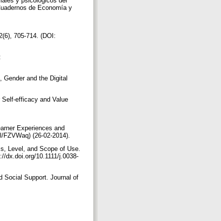
ales y psicológicos del
. Cuadernos de Economía y
(6), 705-714. (DOI:
:
, Gender and the Digital
 Self-efficacy and Value
earner Experiences and
.gl/FZVWaq) (26-02-2014).
s, Level, and Scope of Use.
://dx.doi.org/10.1111/j.0038-
 Social Support. Journal of