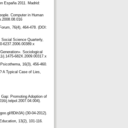
 en España 2011. Madrid:
 People. Computer in Human
chb.2008.08.016
Forum, 76(4), 464-478. (DOI:
. Social Science Quarterly,
1540-6237.2006.00389.x
 Generation». Sociological
1111/j.1475-682X.2009.00317.x
s. Psicothema, 16(3), 456-460.
? A Typical Case of Lies,
d Gap: Promoting Adoption of
016/j.telpol.2007.04.004).
//goo.gl/8Dih3A) (30-04-2012).
Education, 13(2), 101-116.