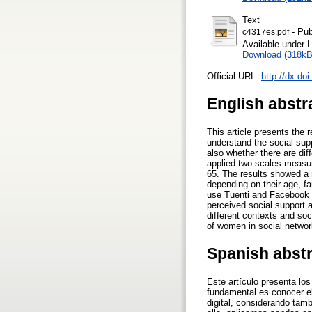
Text
- Pub
c4317es.pdf
Available under 
Download (318kB
Official URL:
http://dx.do
English abstr
This article presents the r
understand the social supp
also whether there are di
applied two scales measur
65. The results showed a 
depending on their age, f
use Tuenti and Facebook p
perceived social support a
different contexts and soc
of women in social networ
Spanish abst
Este artículo presenta los
fundamental es conocer el 
digital, considerando tamb