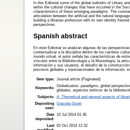
In this Editorial some of the global outlooks of Library an
within the cultural changes that have occurred in the Soci
characteristics of these emerging paradigms: The consta
articulation between the artificial and the natural language
building a librarian profession with its own identity fram
perspectives.
Spanish abstract
En este Editorial se analizan algunas de las perspectivas
contextualizar a la disciplina dentro de los cambios cult
mundo virtual, el autor señala las características de es
vínculos entre la Bibliotecología y la Museología, la articula
información y sus usuarios, el desafío de la construcción
procesos globales y transnacionales de la información, en
Item type:
Journal article (Paginated)
Globalization, paradigms, global perspective
Keywords:
globales, aspectos teóricos de la biblioteco
Subjects:
A. Theoretical and general aspects of librar
Depositing
Graciela Giunti
user:
Date
10 Jul 2014 01:36
deposited:
Last
02 Oct 2014 12:32
modified: