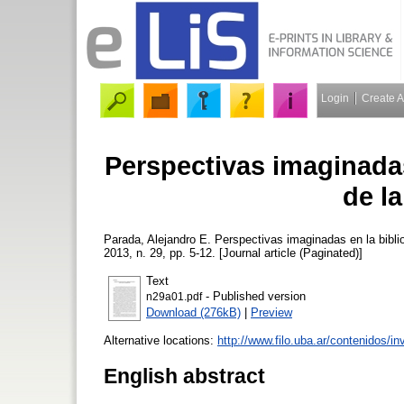
Login
Create 
Perspectivas imaginadas
de l
Parada, Alejandro E.
Perspectivas imaginadas en la biblio
2013, n. 29, pp. 5-12. [Journal article (Paginated)]
Text
- Published version
n29a01.pdf
Download (276kB)
|
Preview
Alternative locations:
http://www.filo.uba.ar/contenidos/i
English abstract