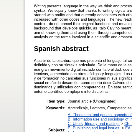
Writing presents language in the way we think and process 
syntax. We equally know that thanks to writing logical and 
started with orality and that currently cohabitates with
increased with other codes and languages. The new readin
context, do not cancel their original functions and meanin
background that develops quickly, as Italo Calvino meant wh
aim of knowing them and using them through competences. I
analysis on the terms involved in a scientific and crosscur
Spanish abstract
A partir de la escritura que nos presenta el lenguaje ta
definida y con su sintaxis articulada. De la mano de la e
ese gran movimiento digital iniciado con la oralidad, qu
icónicas, aumentada con otros códigos y lenguajes. Las n
y de formación no cancelan sus funciones ni sus signifi
social en rápido desarrollo, como quería decir Calvino de
dominarlos y utilizarlos con competencias. En este senti
entorno científico complejo e interdisciplinar.
Item type:
Journal article (Unpaginated)
Keywords:
Aprendizaje, Lectores, Competencias,
A. Theoretical and general aspects of 
B. Information use and sociology of i
C. Users, literacy and reading.
>
CE. 
E. Publishing and legal issues.
>
EA.
Subjects: