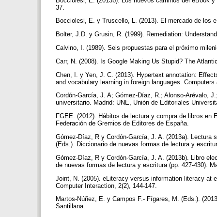
Bocciolesi, E. (2013b). Los nuevos caminos del eBook y de
37.
Bocciolesi, E. y Truscello, L. (2013). El mercado de los 
Bolter, J.D. y Grusin, R. (1999). Remediation: Underst
Calvino, I. (1989). Seis propuestas para el próximo mileni
Carr, N. (2008). Is Google Making Us Stupid? The Atlanti
Chen, I. y Yen, J. C. (2013). Hypertext annotation: Effec
and vocabulary learning in foreign languages. Computers
Cordón-García, J. A; Gómez-Díaz, R.; Alonso-Arévalo, J.; 
universitario. Madrid: UNE, Unión de Editoriales Universi
FGEE. (2012). Hábitos de lectura y compra de libros en 
Federación de Gremios de Editores de España.
Gómez-Díaz, R y Cordón-García, J. A. (2013a). Lectura s
(Eds.). Diccionario de nuevas formas de lectura y escritu
Gómez-Díaz, R y Cordón-García, J. A. (2013b). Libro ele
de nuevas formas de lectura y escritura (pp. 427-430). M
Joint, N. (2005). eLiteracy versus information literacy at
Computer Interaction, 2(2), 144-147.
Martos-Núñez, E. y Campos F.- Fígares, M. (Eds.). (2013)
Santillana.