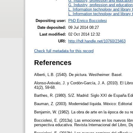
G. Industry, profession and education
G. Industry, profession and education
L. Information technology and library
L. Information technology and library
Depositing user:
PhD Enrico Bocciolesi
Date deposited:
09 Jul 2014 08:27
Last modified:
02 Oct 2014 12:32
URI:
http://hdl.handle.net/10760/23463
Check full metadata for this record
References
Alberti, L.B. (1540). De pictura. Westheimer: Basel.
Alonso-Arévalo, J. y Cordón-García, J. A. (2010). El Libr
41(2), 59-68.
Barthes, R. (1980). S/Z. Madrid: Siglo XXI de España Ed
Bauman, Z. (2003). Modernidad líquida. México: Editori
Benjamin, W. (1982). La obra de arte en la época de su r
Bocciolesi, E. (2013a). Las emociones en los nuevos libro
perspectiva educativa. Revista Internacional del Libro, Dig