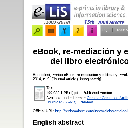
Login
Create 
eBook, re-mediación y e-
del libro electrónic
Bocciolesi, Enrico
eBook, re-mediación y e-literacy. Evoluc
2014, n. 9. [Journal article (Unpaginated)]
Text
- Published version
190-982-1-PB (1).pdf
Available under License
Creative Commons Attrib
Download (569kB)
|
Preview
Official URL:
http://revistaalabe.com/index/alabe/article/v
English abstract