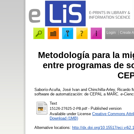
Login
Create 
Metodología para la mi
entre programas de s
CEP
Saborío-Acuña, José Ivan
and
Chinchilla-Arley, Ricardo
Me
software de automatización: de CEPAL a MARC.
e-Cienc
Text
- Published version
15126-27625-2-PB.pdf
Available under License
Creative Commons Attri
Download (1MB)
Alternative locations:
http://dx.doi.org/10.15517/eci.v4i2