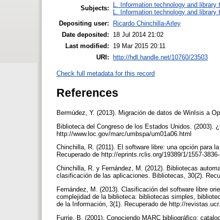
L. Information technology and library
Subjects:
L. Information technology and library
Depositing user:
Ricardo Chinchilla-Arley
Date deposited:
18 Jul 2014 21:02
Last modified:
19 Mar 2015 20:11
URI:
http://hdl.handle.net/10760/23503
Check full metadata for this record
References
Bermúdez, Y. (2013). Migración de datos de WinIsis a O
Biblioteca del Congreso de los Estados Unidos. (2003).
http://www.loc.gov/marc/umbspa/um01a06.html
Chinchilla, R. (2011). El software libre: una opción para 
Recuperado de http://eprints.rclis.org/19389/1/1557-383
Chinchilla, R. y Fernández, M. (2012). Bibliotecas autom
clasificación de las aplicaciones. Bibliotecas, 30(2). Re
Fernández, M. (2013). Clasificación del software libre ori
complejidad de la biblioteca: bibliotecas simples, biblio
de la Información, 3(1). Recuperado de http://revistas.uc
Furrie, B. (2001). Conociendo MARC bibliográfico: catalo