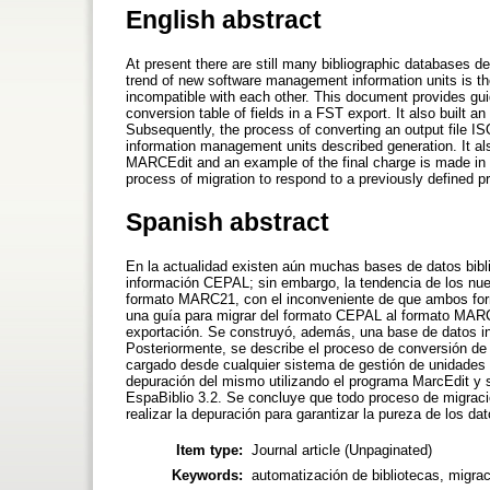
English abstract
At present there are still many bibliographic databases 
trend of new software management information units is t
incompatible with each other. This document provides g
conversion table of fields in a FST export. It also built 
Subsequently, the process of converting an output file 
information management units described generation. It a
MARCEdit and an example of the final charge is made in th
process of migration to respond to a previously defined pr
Spanish abstract
En la actualidad existen aún muchas bases de datos bibl
información CEPAL; sin embargo, la tendencia de los nuev
formato MARC21, con el inconveniente de que ambos form
una guía para migrar del formato CEPAL al formato MARC
exportación. Se construyó, además, una base de datos in
Posteriormente, se describe el proceso de conversión d
cargado desde cualquier sistema de gestión de unidades 
depuración del mismo utilizando el programa MarcEdit y se
EspaBiblio 3.2. Se concluye que todo proceso de migraci
realizar la depuración para garantizar la pureza de los dat
Item type:
Journal article (Unpaginated)
Keywords:
automatización de bibliotecas, migra