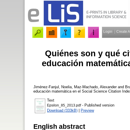
Login
Create 
Quiénes son y qué ci
educación matemática 
Jiménez-Fanjul, Noelia
,
Maz-Machado, Alexander
and
Br
educación matemática en el Social Science Citation Ind
Text
- Published version
Epsilon_85_2013.pdf
Download (333kB)
|
Preview
English abstract