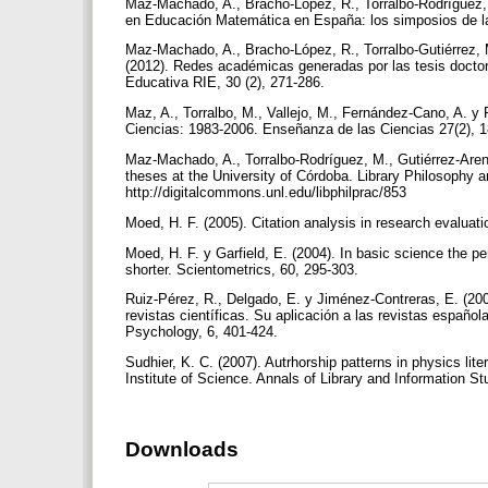
Maz-Machado, A., Bracho-López, R., Torralbo-Rodríguez, M
en Educación Matemática en España: los simposios de 
Maz-Machado, A., Bracho-López, R., Torralbo-Gutiérrez,
(2012). Redes académicas generadas por las tesis docto
Educativa RIE, 30 (2), 271-286.
Maz, A., Torralbo, M., Vallejo, M., Fernández-Cano, A. y
Ciencias: 1983-2006. Enseñanza de las Ciencias 27(2), 
Maz-Machado, A., Torralbo-Rodríguez, M., Gutiérrez-Arena
theses at the University of Córdoba. Library Philosophy a
http://digitalcommons.unl.edu/libphilprac/853
Moed, H. F. (2005). Citation analysis in research evaluat
Moed, H. F. y Garfield, E. (2004). In basic science the p
shorter. Scientometrics, 60, 295-303.
Ruiz-Pérez, R., Delgado, E. y Jiménez-Contreras, E. (2006)
revistas científicas. Su aplicación a las revistas español
Psychology, 6, 401-424.
Sudhier, K. C. (2007). Autrhorship patterns in physics lite
Institute of Science. Annals of Library and Information St
Downloads