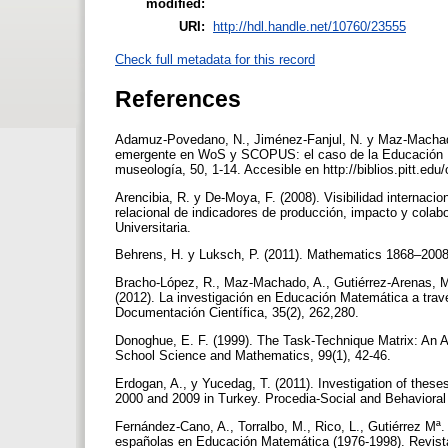
modified:
URI:
http://hdl.handle.net/10760/23555
Check full metadata for this record
References
Adamuz-Povedano, N., Jiménez-Fanjul, N. y Maz-Machado,
emergente en WoS y SCOPUS: el caso de la Educación Mate
museología, 50, 1-14. Accesible en http://biblios.pitt.edu/
Arencibia, R. y De-Moya, F. (2008). Visibilidad internaci
relacional de indicadores de producción, impacto y colabor
Universitaria.
Behrens, H. y Luksch, P. (2011). Mathematics 1868–2008: 
Bracho-López, R., Maz-Machado, A., Gutiérrez-Arenas, M
(2012). La investigación en Educación Matemática a trav
Documentación Científica, 35(2), 262,280.
Donoghue, E. F. (1999). The Task-Technique Matrix: An A
School Science and Mathematics, 99(1), 42-46.
Erdogan, A., y Yucedag, T. (2011). Investigation of thes
2000 and 2009 in Turkey. Procedia-Social and Behavioral
Fernández-Cano, A., Torralbo, M., Rico, L., Gutiérrez Mª. 
españolas en Educación Matemática (1976-1998). Revista