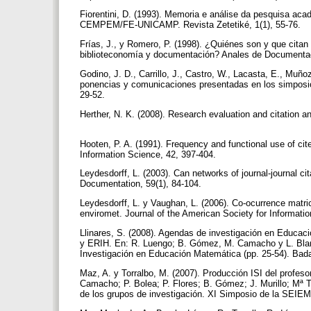
Fiorentini, D. (1993). Memoria e análise da pesquisa a
CEMPEM/FE-UNICAMP. Revista Zetetiké, 1(1), 55-76.
Frías, J., y Romero, P. (1998). ¿Quiénes son y que citan
biblioteconomía y documentación? Anales de Documenta
Godino, J. D., Carrillo, J., Castro, W., Lacasta, E., Muñ
ponencias y comunicaciones presentadas en los simposi
29-52.
Herther, N. K. (2008). Research evaluation and citation an
Hooten, P. A. (1991). Frequency and functional use of cit
Information Science, 42, 397-404.
Leydesdorff, L. (2003). Can networks of journal-journal ci
Documentation, 59(1), 84-104.
Leydesdorff, L. y Vaughan, L. (2006). Co-ocurrence matri
enviromet. Journal of the American Society for Informat
Llinares, S. (2008). Agendas de investigación en Educ
y ERIH. En: R. Luengo; B. Gómez, M. Camacho y L. Blanc
Investigación en Educación Matemática (pp. 25-54). Ba
Maz, A. y Torralbo, M. (2007). Producción ISI del profeso
Camacho; P. Bolea; P. Flores; B. Gómez; J. Murillo; Mª
de los grupos de investigación. XI Simposio de la SEIEM