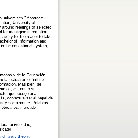
n universities." Abstract:
ation, University of
ty around readings of selected
ool for managing information.
ability for the reader to take
Bachelor of Information and
 in the educational system,
 Humanas y de la Educación
e la lectura en el ámbito
nformación. Más bien, se
iscursos, así como su
texto, que recoge una
s, contextualizar el papel de
tual y socialmente. Palabras
bliotecarios; mercado
ctura; universidad;
mercado
nd library theory.