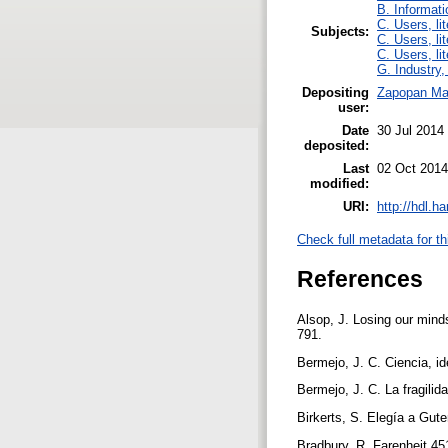
B. Informati
C. Users, li
Subjects:
C. Users, li
C. Users, li
G. Industry,
Depositing
Zapopan Ma
user:
Date
30 Jul 2014
deposited:
Last
02 Oct 2014
modified:
URI:
http://hdl.h
Check full metadata for th
References
Alsop, J. Losing our mind
791.
Bermejo, J. C. Ciencia, i
Bermejo, J. C. La fragilid
Birkerts, S. Elegía a Gute
Bradbury, R. Farenheit 45