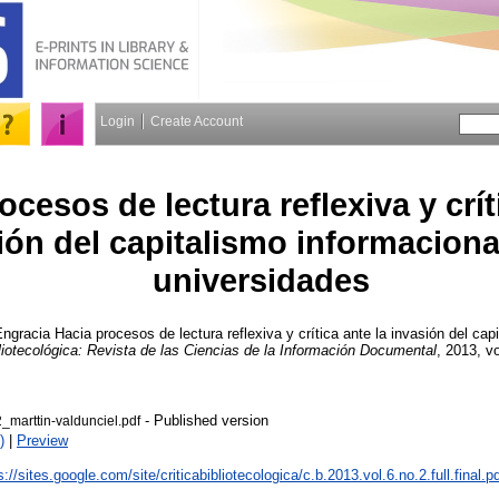
Login
Create Account
ocesos de lectura reflexiva y crít
ión del capitalismo informaciona
universidades
Engracia
Hacia procesos de lectura reflexiva y crítica ante la invasión del cap
bliotecológica: Revista de las Ciencias de la Información Documental
, 2013, vo
- Published version
2_marttin-valdunciel.pdf
)
|
Preview
s://sites.google.com/site/criticabibliotecologica/c.b.2013.vol.6.no.2.full.final.p