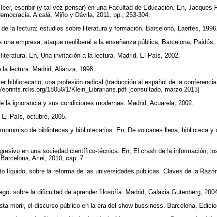
, leer, escribir (y tal vez pensar) en una Facultad de Educación. En, Jacques 
democracia. Alcalá, Miño y Dávila, 2011, pp., 253-304.
 de la lectura: estudios sobre literatura y formación. Barcelona, Laertes, 199
s una empresa, ataque neoliberal a la enseñanza pública, Barcelona, Paidós
literatura. En, Una invitación a la lectura. Madrid, El País, 2002.
 la lectura. Madrid, Alianza, 1998.
er bibliotecario, una profesión radical (traducción al español de la conferencia
://eprints.rclis.org/18056/1/Klein_Librarians.pdf [consultado, marzo 2013]
e la ignorancia y sus condiciones modernas. Madrid, Acuarela, 2002.
, El País, octubre, 2005.
ompromiso de bibliotecas y bibliotecarios. En, De volcanes llena, biblioteca y
gresivo en una sociedad científico-técnica. En, El crash de la información, 
Barcelona, Ariel, 2010, cap. 7.
to líquido, sobre la reforma de las universidades públicas. Claves de la Razón
uego: sobre la dificultad de aprender filosofía. Madrid, Galaxia Gutenberg, 200
sta morir, el discurso público en la era del show bussiness. Barcelona, Edic