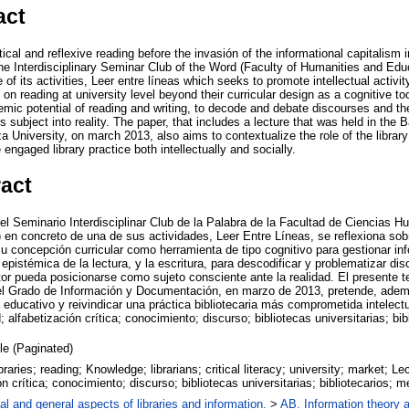
act
ical and reflexive reading before the invasión of the informational capitalism i
the Interdisciplinary Seminar Club of the Word (Faculty of Humanities and Educ
 of its activities, Leer entre líneas which seeks to promote intellectual activi
t on reading at university level beyond their curricular design as a cognitive t
temic potential of reading and writing, to decode and debate discourses and the 
s subject into reality. The paper, that includes a lecture that was held in the 
University, on march 2013, also aims to contextualize the role of the library
engaged library practice both intellectually and socially.
ract
 del Seminario Interdisciplinar Club de la Palabra de la Facultad de Ciencias
 en concreto de una de sus actividades, Leer Entre Líneas, se reflexiona sobr
 su concepción curricular como herramienta de tipo cognitivo para gestionar i
d epistémica de la lectura, y la escritura, para descodificar y problematizar d
tor pueda posicionarse como sujeto consciente ante la realidad. El presente 
el Grado de Información y Documentación, en marzo de 2013, pretende, ademá
a educativo y reivindicar una práctica bibliotecaria más comprometida intelec
; alfabetización crítica; conocimiento; discurso; bibliotecas universitarias; bi
cle (Paginated)
raries; reading; Knowledge; librarians; critical literacy; university; market; Le
ón crítica; conocimiento; discurso; bibliotecas universitarias; bibliotecarios; 
al and general aspects of libraries and information.
>
AB. Information theory a