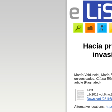
Hacia pr
invas
Martín-Valdunciel, María 
universidades.
Crítica Bi
article (Paginated)]
Text
c.b.2013.vol.6.no.
Download (281kB
Alternative locations:
http