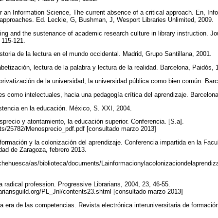
r an Information Science, The current absence of a critical approach. En, Inf
al approaches. Ed. Leckie, G, Bushman, J, Wesport Libraries Unlimited, 2009.
ing and the sustenance of academic research culture in library instruction. J
, 115-121.
istoria de la lectura en el mundo occidental. Madrid, Grupo Santillana, 2001.
abetización, lectura de la palabra y lectura de la realidad. Barcelona, Paidós,
 privatización de la universidad, la universidad pública como bien común. Bar
es como intelectuales, hacia una pedagogía crítica del aprendizaje. Barcelon
istencia en la educación. México, S. XXI, 2004.
precio y atontamiento, la educación superior. Conferencia. [S.a].
sets/25782/Menosprecio_pdf.pdf [consultado marzo 2013]
nformación y la colonización del aprendizaje. Conferencia impartida en la Fa
idad de Zaragoza, febrero 2013.
/fchehuesca/as/biblioteca/documents/Lainformacionylacolonizaciondelaprendi
 a radical profession. Progressive Librarians, 2004, 23, 46-55.
rariansguild.org/PL_Jnl/contents23.shtml [consultado marzo 2013]
la era de las competencias. Revista electrónica interuniversitaria de formació