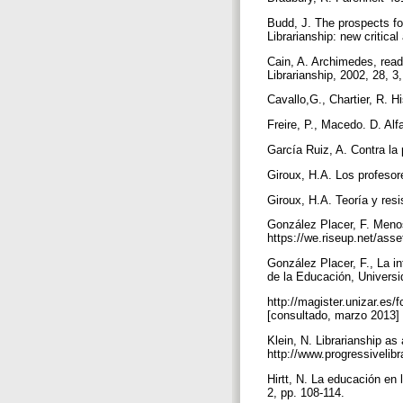
Budd, J. The prospects fo
Librarianship: new critic
Cain, A. Archimedes, read
Librarianship, 2002, 28, 3
Cavallo,G., Chartier, R. H
Freire, P., Macedo. D. Alf
García Ruiz, A. Contra la
Giroux, H.A. Los profesor
Giroux, H.A. Teoría y res
González Placer, F. Menos
https://we.riseup.net/as
González Placer, F., La i
de la Educación, Univers
http://magister.unizar.es
[consultado, marzo 2013]
Klein, N. Librarianship as
http://www.progressivelib
Hirtt, N. La educación en 
2, pp. 108-114.