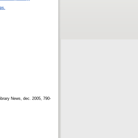
ps.
Library News, dec. 2005, 790-