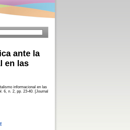
ica ante la
l en las
italismo informacional en las
l. 6, n. 2, pp. 23-40. [Journal
df