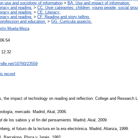
on use and sociology of information
>
BA. Use and impact of information.
teracy and reading.
>
CC. User categories: children, young people, social grou
teracy and reading.
>
CE. Literacy.
teracy and reading.
>
CF. Reading and story telling.
 profession and education.
>
GG. Curricula aspects.
rtín Muela-Meza
 06:54
 12:32
andle.net/10760/23559
is record
s, the impact of technology on reading and reflection. College and Research 
deología, mercado. Madrid, Akal, 2006.
ad de los sabios y el fin del pensamiento. Madrid, Akal, 2009.
nberg, el futuro de la lectura en la era electrónica. Madrid, Alianza, 1999.
1. Barcelona, Plaza y Janés, 1982.