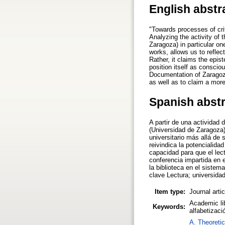
English abstr
"Towards processes of crit
Analyzing the activity of 
Zaragoza) in particular one
works, allows us to reflec
Rather, it claims the epis
position itself as consciou
Documentation of Zaragoza 
as well as to claim a more 
Spanish abst
A partir de una actividad
(Universidad de Zaragoza)
universitario más allá de
reivindica la potencialida
capacidad para que el lec
conferencia impartida en 
la biblioteca en el sistem
clave Lectura; universidad
Item type:
Journal arti
Academic lib
Keywords:
alfabetizaci
A. Theoretic