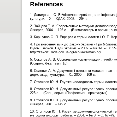
References
1. Давидова І. О. Бібліотечне виробництво в інформаці
культури. – Х. : ХДАК, 2005. – 294 с.
2. Зайцева Т. А. Современные методики делопроизводст
Либерея, 2004. – 126 с. – (Библиотекарь и время ; вып
3. Коршунов О. П. Еще раз о терминологии / О. П. Кор
4. Про внесення змін до Закону України «Про бібліотеки
Відом. Верхов. Ради України. – 2009. – № 39. – Ст. 5
http://zakon1.rada.gov.ua/cgi-bin/laws/main.cgi
5. Соколов А. В. Социальные коммуникации : учеб.- мет
(Соврем. б-ка ; вып. 16).
6. Соляник А. А. Документні потоки та масиви : навч. п
держ. акад. культури. – Х., 2000. – 109 с.
7. Столяров Ю. Н. Глубже исследовать терминологию /
8. Столяров Ю. Н. Документный ресурс : учеб. пособие
223 с. – (Спец. серия «Профессион. практикум»).
9. Столяров Ю. Н. Документный ресурс : учеб. пособи
Либерея, 2001. – 149 с.
10. Столяров Ю. Н. Развитие документологической терм
методика информ. работы. – 2004. – № 8. – С. 67–79.