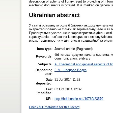
description of activity of library, sent to providing of inf
electronic documents is offered. It is marked on general lin
Ukrainian abstract
У статті розглянуто роль бібліотеки як документальної
охарактеризовано не тільки як термінальну, але й як 
Пропонується узагальнена характеристика діяльності 
користувачів, пов’язаних із використанням опублікова
рисах і відмінностях у діяльності традиційної та елект
Item type:
Journal article (Paginated)
бібліотека, документальна система, ко
Keywords:
communication, e-library
Subjects:
A. Theoretical and general aspects of li
Depositing
Г. М. Швецова-Водка
user:
Date
31 Jul 2014 11:52
deposited:
Last
02 Oct 2014 12:32
modified:
URI:
http://hdl.handle.net/10760/23570
Check full metadata for this record