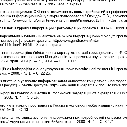
iles/folder_466/manifest_IFLA.pdf.- Загл. с экрана.
иотека и специалист XXI века: взаимосвязь новых требований к професс
ванию информационной культуры пользователя / Откидач Е.В., Краковс
: http://www.gpntb.ru/win/inter-events/crimea99/prog/prog12.html.- Загл. с 
ки в век цифровой информации : рекомендации проекта PULMAN Европ. Ко
ниверсальная научная библиотека на рынке информационных услуг: пробл
й ресурс] .- режим доступа: http://www.gpntb.ru/win/inter-
sec1114/Doc41.HTML.- Загл. с экрана.
ація інформаційно-бібліотечного сервісу до потреб користувачів / Н. Ф. С
отекознавство. Інформаційна діяльність : проблеми науки, освіти, практи
 25-26 трав. 2004 р. — К., 2004. — С. 111 113.
ційно-бібліографічне обслуговування користувачів: нові тенденції і пробле
ни. – 2008. - № 1. – С. 22 25.
Библиотека в условиях информатизации общества: концептуальная модель
ресурс] .- режим доступа: http://www.aonb.ru/depart/sik/doc/Tikunova.doc
 информационного общества в Российской Федерации от 7 февраля 2008 г
 – 2008. № 4. – С.5-16.
го культурного пространства России в условиях глобализации» : науч. кон
07. № 6. – С. 13.
плексная методика изучения информационных потребностей пользователей
а // Научные и технические библиотеки . – 2008. № 4. – С. 62 71.