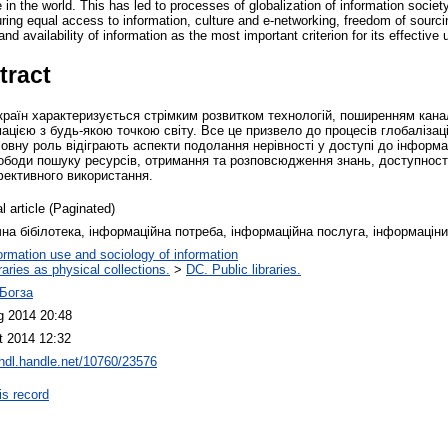
in the world. This has led to processes of globalization of information society
ring equal access to information, culture and e-networking, freedom of sourci
d availability of information as the most important criterion for its effective 
tract
раїн характеризується стрімким розвитком технологій, поширенням канал
ацією з будь-якою точкою світу. Все це призвело до процесів глобалізац
ловну роль відіграють аспекти подолання нерівності у доступі до інформац
ободи пошуку ресурсів, отримання та розповсюдження знань, доступності
фективного використання.
l article (Paginated)
чна бібілотека, інформаційна потреба, інформаційна послуга, інформацін
ormation use and sociology of information
raries as physical collections.
>
DC. Public libraries.
 Богза
g 2014 20:48
t 2014 12:32
/hdl.handle.net/10760/23576
is record