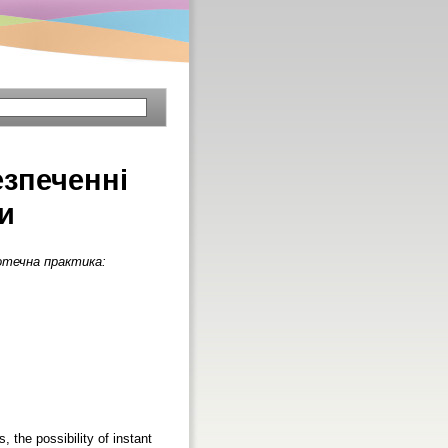
езпеченні
и
іотечна практика:
 the possibility of instant