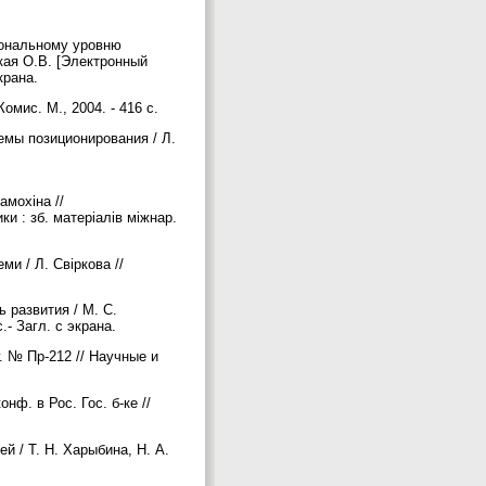
иональному уровню
кая О.В. [Электронный
экрана.
мис. М., 2004. - 416 с.
емы позиционирования / Л.
амохіна //
ки : зб. матеріалів міжнар.
ми / Л. Свіркова //
 развития / М. С.
.- Загл. с экрана.
. № Пр-212 // Научные и
ф. в Рос. Гос. б-ке //
 / Т. Н. Харыбина, Н. А.