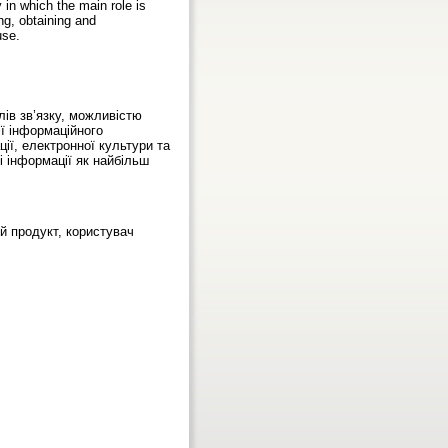
 in which the main role is
ng, obtaining and
use.
ів зв’язку, можливістю
ії інформаційного
ії, електронної культури та
 інформації як найбільш
ий продукт, користувач