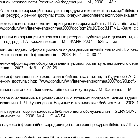
нной безопасности Российской Федерации. – М., 2000. – 48 с.
ібліотечно-інформаційні послуги та продукти в контексті взаємодії бібліоте
 ресурс].- режим доступа: http://library.kr.ua/conference/zhivotovska.html
лиотека нового тысячелетия: принципы и формы работы / Н. А. Забелина 
ww.gpntb.ru/win/inter-events/crimea2000/doc/tom2/s10/Doc3.HTML. -Загл. с
тронная информация и электронные ресурсы: публикации и документы, фо
; под ред. Л.А. Казаченковой. – М. : ФАИР, 2007. – 528 с. : ил.
логічна модель інформаційного обслуговування читачів сучасної бібліотеки
ументознавство. Інформологія. – 2008. № 2. – С. 38 44.
отечно-інформаційне обслуговування в умовах розвитку електронного сере
існик. – 2007. - № 6. – С. 20 23.
тие информационных технологий в библиотеках: взгляд в будущее / А. С
ежим доступа : http://www.gpntb.ru/win/inter-events/crimea2007/cd/90.pdf.-
ационная эпоха: Экономика, общество и культура / М. Кастельс. – М. : 
адровое обеспечение национальных библиотечных программ: новые задачи
ования / Т. Я. Кузнецова // Научные и технические библиотеки. – 2008. 
 инструмент оценки качества библиотечного обслуживания – SERVQUAL / 
иблиотеки. – 2008. № 4. – С. 45 54.
 науково-інформаційне середовище і електронні ресурси бібліотек / В. Лит
.
ликультурной библиотеке [Электронный ресурс] .- режим доступа :