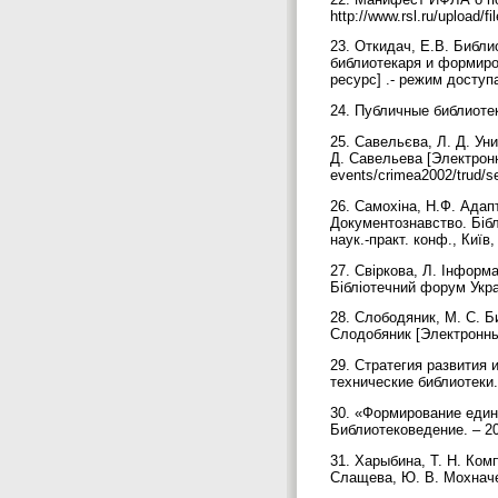
http://www.rsl.ru/upload/f
23. Откидач, Е.В. Библ
библиотекаря и формиро
ресурс] .- режим доступа 
24. Публичные библиоте
25. Савельєва, Л. Д. У
Д. Савельева [Электронны
еvents/crimea2002/trud/
26. Самохіна, Н.Ф. Адапт
Документознавство. Біблі
наук.-практ. конф., Київ,
27. Свіркова, Л. Інформа
Бібліотечний форум Украї
28. Слободяник, М. С. 
Слодобяник [Электронный 
29. Стратегия развития
технические библиотеки.
30. «Формирование едино
Библиотековедение. – 20
31. Харыбина, Т. Н. Ком
Слащева, Ю. В. Мохначев