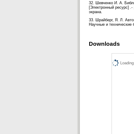
32. Шевченко И. А. Биб
[Электронный ресурс] .- 
экрана.
33. Шрайберг, Я. Л. Авт
Научные и технические б
Downloads
Loading.