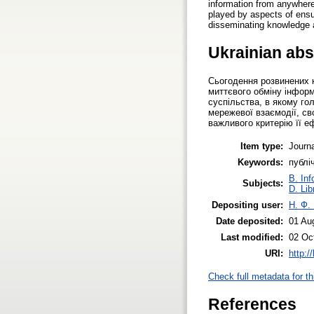
information from anywhere 
played by aspects of ensu
disseminating knowledge an
Ukrainian abs
Сьогодення розвинених к
миттєвого обміну інформ
суспільства, в якому го
мережевої взаємодії, св
важливого критерію її е
Item type:
Journa
Keywords:
публі
B. Inf
Subjects:
D. Lib
Depositing user:
Н. Ф.
Date deposited:
01 Au
Last modified:
02 Oc
URI:
http:/
Check full metadata for th
References