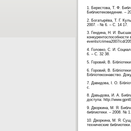
1. Берестова, Т. Ф. Биб
Библиотековедение. – 20
2. Богатырёва, Т. Г. Ку
2007. - № 6. – С. 14 17.
3. Гендина, Н. И. Выс
конкурентоспособности вы
events/crimea2007/cd/205
4. Головко, С. И. Социа
6. – С. 32 38.
5. Горовий, В. Бібліотеки
6. Горовий, В. Бібліотек
Бібліотекознавство. Доку
7. Давидова, І. О. Біблі
с.
8. Давыдова, И. А. Библ
доступа: http://www.gpnt
9. Дворкина, М. Я. Библ
библиотеки. – 2008. № 1.
10. Дворкина, М. Я. Сущ
технические библиотеки.