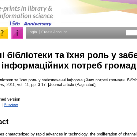
Login
Create Account
і бібліотеки та їхня роль у заб
інформаційних потреб громад
бліотеки та їхня роль у забезпеченні інформаційних потреб громади.
Бібл
сть
, 2011, vol. 11, pp. 3-17. [Journal article (Paginated)]
hed version
)
|
Preview
act
s characterized by rapid advances in technology, the proliferation of channels,