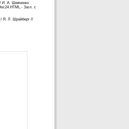
/ И. А. Шевченко
/Doc24.HTML.- Загл. с
 Я. Л. Шрайберг //