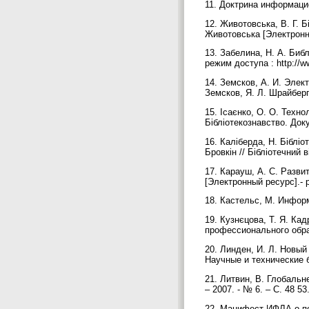
11. Доктрина информацио
12. Животовська, В. Г. Б
Животовська [Электронный
13. Забелина, Н. А. Биб
режим доступа : http://w
14. Земсков, А. И. Элек
Земсков, Я. Л. Шрайберг 
15. Ісаєнко, О. О. Техно
Бібліотекознавство. Док
16. Каліберда, Н. Біблі
Бровкін // Бібліотечний в
17. Карауш, А. С. Разви
[Электронный ресурс].- р
18. Кастельс, М. Информ
19. Кузнєцова, Т. Я. К
профессионального образ
20. Линден, И. Л. Новый
Научные и технические б
21. Литвин, В. Глобальне
– 2007. - № 6. – С. 48 53
22. Манифест ИФЛА о по