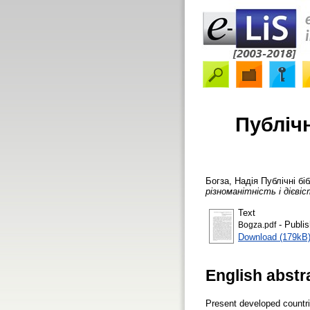
Публічн
Богза, Надія
Публічні бі
різноманітність і дієві
Text
- Publis
Bogza.pdf
Download (179kB
English abstr
Present developed countrie