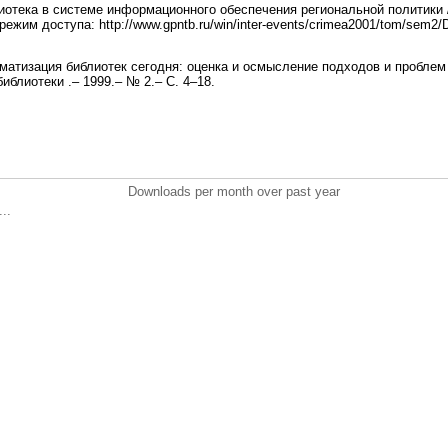
лиотека в системе информационного обеспечения региональной политики 
режим доступа: http://www.gpntb.ru/win/inter-events/crimea2001/tom/sem2
оматизация библиотек сегодня: оценка и осмысление подходов и проблем /
иблиотеки .– 1999.– № 2.– С. 4–18.
Downloads per month over past year
..