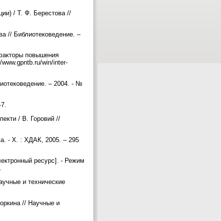
и) / Т. Ф. Берестова //
ва // Библиотековедение. –
 факторы повышения
ww.gpntb.ru/win/inter-
иотековедение. – 2004. - №
-7.
екти / В. Горовий //
а. - Х. : ХДАК, 2005. – 295
лектронный ресурс]. - Режим
а.
Научные и технические
оркина // Научные и