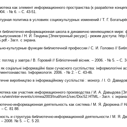
лиотека как элемент информационного пространства (к разработке концепци
04. - № 6. – С. 43-51.
льтурная политика в условиях социокультурных изменений / Т. Г. Богатырё
шая библиотечно-информационная школа в динамично меняющемся мире:
пускников / Н. И. Гендина [Электронный ресурс].- режим доступа: http://w
.pdf.- Загл. с экрана.
льно-культурные функции библиотечной профессии / С. И. Головко // Библ
: погляд у завтра / В. Горовий // Бібліотечний вісник. – 2006. - № 5. – С. 3
и як соціальні інформаційні бази сучасного суспільства: інформологічні асп
ментознавство. Інформологія. 2006. - № 2. - С. 43-46.
отечне виробництво в інформаційному суспільстві : моногр. / І. О. Давидов
иотека как участник информационного производства / И. А. Давыдова [Э
b.ru/win/inter-events/crimea2003/trud/tom1/sec/Doc52.HTML.- Загл. с экран
иотечно-информационная деятельность как система / М. Я. Дворкина // 
 – С. 81 88.
ность и структура библиотечно-информационной деятельности / М. Я. Дв
 – 2008. № 5. – С. 5 20.