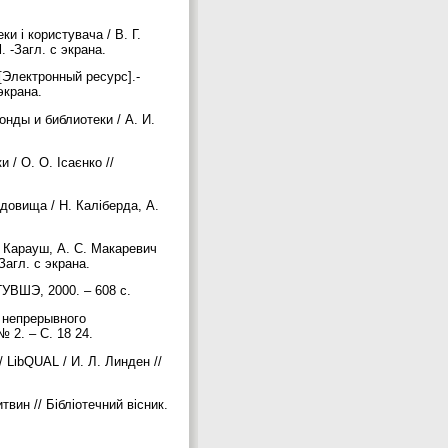
ки і користувача / В. Г.
. -Загл. с экрана.
[Электронный ресурс].-
 экрана.
нды и библиотеки / А. И.
 / О. О. Ісаєнко //
довища / Н. Каліберда, А.
. Карауш, А. С. Макаревич
 Загл. с экрана.
ГУВШЭ, 2000. – 608 с.
 непрерывного
№ 2. – С. 18 24.
LibQUAL / И. Л. Линден //
вин // Бібліотечний вісник.