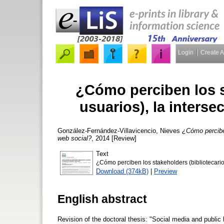
Login
Create 
¿Cómo perciben los s
usuarios), la interse
González-Fernández-Villavicencio, Nieves
¿Cómo perciben
web social?
, 2014 [Review]
Text
¿Cómo perciben los stakeholders (bibliotecarios
Download (374kB)
|
Preview
English abstract
Revision of the doctoral thesis: "Social media and public li