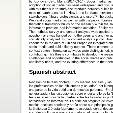
by Kronqvist-Berg, Maria (2014-03-14). Social media has b
adoption of social media has been widespread and discuss
with this thesis is to study the interface between public l
main research question is: How is the interface between p
stakeholders (library professionals and users)? The backg
Web and social media, as well as with the public librarie
theoretical framework builds on the research within the a
information practice, and information activities. Earlier re
The methods survey and content analysis were applied to 
questionnaire was handed out to the users and another que
statistically analyzed. In the content analysis public lib
conducted in the area of Finland Proper. An integrated an
social media and public library context. These elements are
context seven information activities were distinguished: 
contributing. This thesis contributes to develop the resear
challenges and opportunities in the social media and publi
and library users, and the existing differences in their pe
Spanish abstract
Revisión de la tesis doctoral: "Los medios sociales y las 
los profesionales de las bibliotecas y usuarios" por Kron
una parte de la vida cotidiana de muchas personas. En el
generalizada y las discusiones sobre el desarrollo de la 
tesis es el estudio de la interfaz entre las bibliotecas p
actividades de información. La principal pregunta de inve
medios sociales perciben y actúa sobre sus principales gr
la Biblioteca 2.0 está fuertemente asociado con el desarr
y su desarrollo tecnológico centrado en el usuario y la in