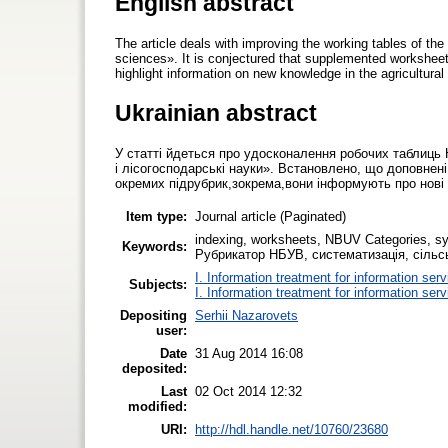
English abstract
The article deals with improving the working tables of the
sciences». It is conjectured that supplemented worksheet
highlight information on new knowledge in the agricultural
Ukrainian abstract
У статті йдеться про удосконалення робочих таблиць 
і лісогосподарські науки». Встановлено, що доповнені
окремих підрубрик,зокрема,вони інформують про нові 
Item type:
Journal article (Paginated)
indexing, worksheets, NBUV Categories, sys
Keywords:
Рубрикатор НБУВ, систематизація, сільс
I. Information treatment for information ser
Subjects:
I. Information treatment for information ser
Depositing
Serhii Nazarovets
user:
Date
31 Aug 2014 16:08
deposited:
Last
02 Oct 2014 12:32
modified:
URI:
http://hdl.handle.net/10760/23680