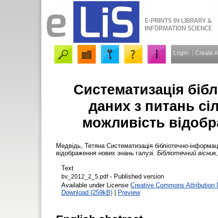
Login
Create 
Систематизація бібл
даних з питань сі
можливість відобр
Медвідь, Тетяна
Систематизація бібліотечно-інформаці
відображення нових знань галузі.
Бібліотечний вісник
Text
- Published version
bv_2012_2_5.pdf
Available under License
Creative Commons Attribution
Download (259kB)
|
Preview