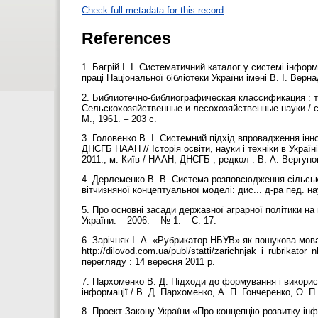
Check full metadata for this record
References
1. Багрій І. І. Систематичний каталог у системі інформац
праці Національної бібліотеки України імені В. І. Верна
2. Библиотечно-библиографическая классификация : та
Сельскохозяйственные и лесохозяйственные науки / сост
М., 1961. – 203 с.
3. Головенко В. І. Системний підхід впровадження інн
ДНСГБ НААН // Історія освіти, науки і техніки в Україн
2011., м. Київ / НААН, ДНСГБ ; редкол : В. А. Вергунов
4. Дерлеменко В. В. Система розповсюдження сільсько
вітчизняної концептуальної моделі: дис... д-ра пед. на
5. Про основні засади державної аграрної політики на 
України. – 2006. – № 1. – С. 17.
6. Зарічняк І. А. «Рубрикатор НБУВ» як пошукова мов
http://dilovod.com.ua/publ/statti/zarichnjak_i_rubrikat
перегляду : 14 вересня 2011 р.
7. Пархоменко В. Д. Підходи до формування і викорис
інформації / В. Д. Пархоменко, А. П. Гончеренко, О. П
8. Проект Закону України «Про концепцію розвитку інфо