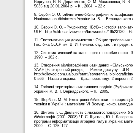
Вергунов, В. В. Дерлеменко, О. М. Московенко, В. В. 
5035 від 26.01.2004 р. – К., 2004. – 22 с.
9. Сербін О. О. Бібліотечно-бібліографічні класифікаці
Національна бібліотека України ім. В. І. Вернадського /
10. Сербін О. О. «Рубрикатор НБУВ» : історія започат
ULR : http://dlib.eastview.com/browse/doc/19523130 – 
11. Систематизация документов : Общие требования : ин
Гос. б-ка СССР им. В. И. Ленина, отд. сист. и предм. ка
12. Систематический каталог : практ. пособие / сост. Э
1990. – 182 с.
13. Створення бібліографічної бази даних «Сільського
УААН [Електронний ресурс]. – Режим доступу : ULR :
http://dilovod.com.ua/publ/statti/stvorennja_bibliografic
0-566 – Назва з екрана. – Дата перегляду: 2 вересня 
14. Таблиці територіальних типових поділів (Рубрикатор
України ім. В. І. Вернадського. – К., 2005.
15. Щербань М. М. Електронні бібліотеки – інформаційне
техніки в Україні : матеріали VI Всеукр. конф. молодих
16. Щиголь Г. С. Діяльність сільськогосподарських бі
бібліографії (2001–2008) / Г. С. Щиголь, Ю. І. Лазоре
програми інформатизації аграрної галузі України: мате
2009. – С. 125–127.