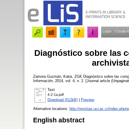
Login
Create 
Diagnóstico sobre las 
archivist
Zamora Guzmán, Katia, ZGK
Diagnóstico sobre las compe
Información
, 2014, vol. 4, n. 2. [Journal article (Unpagina
Text
4-2-1a.pdf
Download (512kB)
|
Preview
Alternative locations:
http://revistas.ucr.ac.cr/index.php/
English abstract