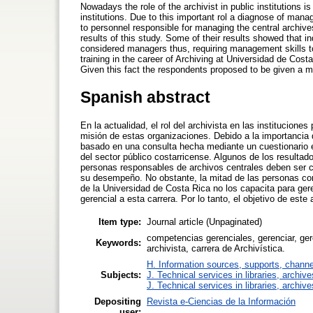
Nowadays the role of the archivist in public institutions 
institutions. Due to this important rol a diagnose of m
to personnel responsible for managing the central archives
results of this study. Some of their results showed that in
considered managers thus, requiring management skills to
training in the career of Archiving at Universidad de Cost
Given this fact the respondents proposed to be given a ma
Spanish abstract
En la actualidad, el rol del archivista en las institucione
misión de estas organizaciones. Debido a la importancia 
basado en una consulta hecha mediante un cuestionario e
del sector público costarricense. Algunos de los resulta
personas responsables de archivos centrales deben ser c
su desempeño. No obstante, la mitad de las personas cons
de la Universidad de Costa Rica no los capacita para ger
gerencial a esta carrera. Por lo tanto, el objetivo de este
Item type:
Journal article (Unpaginated)
competencias gerenciales, gerenciar, ger
Keywords:
archivista, carrera de Archivística.
H. Information sources, supports, channe
Subjects:
J. Technical services in libraries, archi
J. Technical services in libraries, archi
Depositing
Revista e-Ciencias de la Información
user: