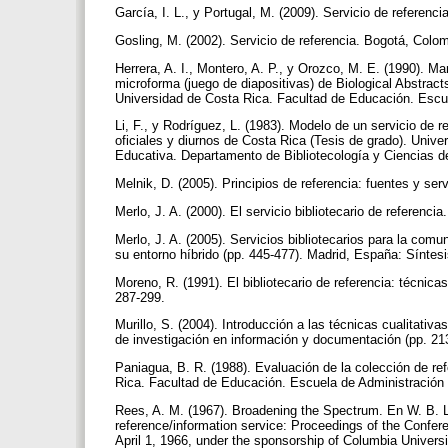
García, I. L., y Portugal, M. (2009). Servicio de referenc
Gosling, M. (2002). Servicio de referencia. Bogotá, Colo
Herrera, A. I., Montero, A. P., y Orozco, M. E. (1990). Ma
microforma (juego de diapositivas) de Biological Abstract
Universidad de Costa Rica. Facultad de Educación. Escue
Li, F., y Rodríguez, L. (1983). Modelo de un servicio de 
oficiales y diurnos de Costa Rica (Tesis de grado). Univ
Educativa. Departamento de Bibliotecología y Ciencias d
Melnik, D. (2005). Principios de referencia: fuentes y se
Merlo, J. A. (2000). El servicio bibliotecario de referenc
Merlo, J. A. (2005). Servicios bibliotecarios para la comuni
su entorno híbrido (pp. 445-477). Madrid, España: Síntes
Moreno, R. (1991). El bibliotecario de referencia: técnic
287-299.
Murillo, S. (2004). Introducción a las técnicas cualitati
de investigación en información y documentación (pp. 
Paniagua, B. R. (1988). Evaluación de la colección de ref
Rica. Facultad de Educación. Escuela de Administración 
Rees, A. M. (1967). Broadening the Spectrum. En W. B. L
reference/information service: Proceedings of the Confere
April 1, 1966, under the sponsorship of Columbia Univers