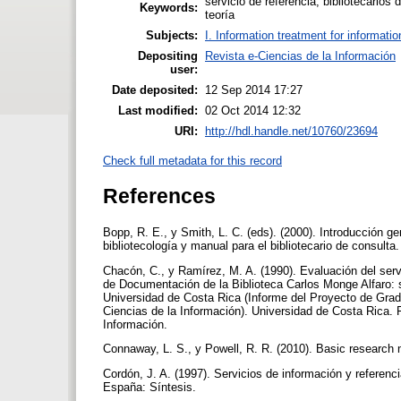
servicio de referencia, bibliotecarios 
Keywords:
teoría
Subjects:
I. Information treatment for informati
Depositing
Revista e-Ciencias de la Información
user:
Date deposited:
12 Sep 2014 17:27
Last modified:
02 Oct 2014 12:32
URI:
http://hdl.handle.net/10760/23694
Check full metadata for this record
References
Bopp, R. E., y Smith, L. C. (eds). (2000). Introducción gen
bibliotecología y manual para el bibliotecario de consult
Chacón, C., y Ramírez, M. A. (1990). Evaluación del servi
de Documentación de la Biblioteca Carlos Monge Alfaro: s
Universidad de Costa Rica (Informe del Proyecto de Gradu
Ciencias de la Información). Universidad de Costa Rica. 
Información.
Connaway, L. S., y Powell, R. R. (2010). Basic research m
Cordón, J. A. (1997). Servicios de información y referenc
España: Síntesis.