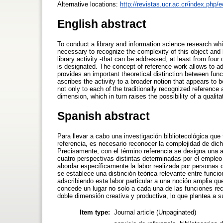
Alternative locations:
http://revistas.ucr.ac.cr/index.php/
English abstract
To conduct a library and information science research whic
necessary to recognize the complexity of this object and 
library activity -that can be addressed, at least from fou
is designated. The concept of reference work allows to add
provides an important theoretical distinction between func
ascribes the activity to a broader notion that appears to b
not only to each of the traditionally recognized reference 
dimension, which in turn raises the possibility of a qualit
Spanish abstract
Para llevar a cabo una investigación bibliotecológica qu
referencia, es necesario reconocer la complejidad de dic
Precisamente, con el término referencia se designa una a
cuatro perspectivas distintas determinadas por el empleo
abordar específicamente la labor realizada por personas 
se establece una distinción teórica relevante entre funcio
adscribiendo esta labor particular a una noción amplia que
concede un lugar no solo a cada una de las funciones reco
doble dimensión creativa y productiva, lo que plantea a su
Item type:
Journal article (Unpaginated)