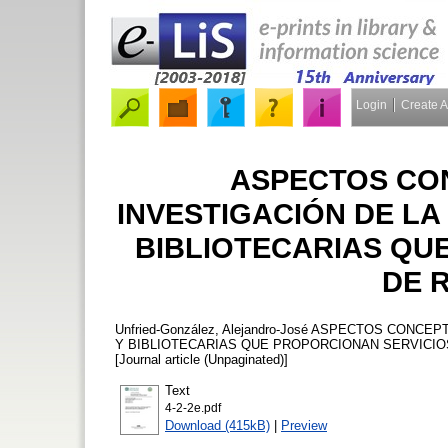
Login
Create 
ASPECTOS CO
INVESTIGACIÓN DE LA
BIBLIOTECARIAS QU
DE 
Unfried-González, Alejandro-José
ASPECTOS CONCEPTU
Y BIBLIOTECARIAS QUE PROPORCIONAN SERVICIO
[Journal article (Unpaginated)]
Text
4-2-2e.pdf
Download (415kB)
|
Preview