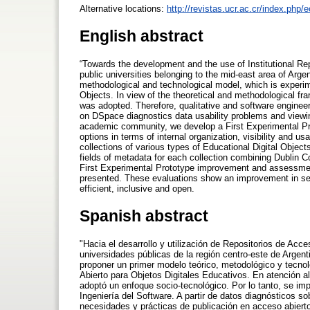
Alternative locations:
http://revistas.ucr.ac.cr/index.php/
English abstract
“Towards the development and the use of Institutional Rep
public universities belonging to the mid-east area of Argent
methodological and technological model, which is experime
Objects. In view of the theoretical and methodological 
was adopted. Therefore, qualitative and software engine
on DSpace diagnostics data usability problems and viewin
academic community, we develop a First Experimental Pro
options in terms of internal organization, visibility and us
collections of various types of Educational Digital Object
fields of metadata for each collection combining Dublin 
First Experimental Prototype improvement and assessment
presented. These evaluations show an improvement in self
efficient, inclusive and open.
Spanish abstract
"Hacia el desarrollo y utilización de Repositorios de Acc
universidades públicas de la región centro-este de Argenti
proponer un primer modelo teórico, metodológico y tecnol
Abierto para Objetos Digitales Educativos. En atención a
adoptó un enfoque socio-tecnológico. Por lo tanto, se im
Ingeniería del Software. A partir de datos diagnósticos s
necesidades y prácticas de publicación en acceso abierto