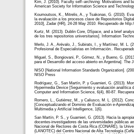
Kim, J. (2010). Faculty self-­‐archiving: Motivations and b
American Society for Information Science and Technolog
Koumoutsos, K., Mitrelis, A., y Tsakonas, G. (2010). Eva
la evaluación a los procesos clave de Repositorios Digitale
2010], Zadar (HR), 24-28 May 2010. Recuperado de http://
Kurtz, M. (2013). Dublin Core, DSpace, and a brief analysi
de los tres repositorios universitarios]. Information Techn
Merlo, J. A., Arévalo, J., Subirats, I., y Martínez, M. L.
Profesional de Especialistas en Información.. Recuperado
Miguel, S., Bongiovani, P., Gómez, N., y Bueno, G. (201
para el Desarrollo del acceso abierto en Argentina]. The J
NISO [National Information Standards Organization]. (2
NISO Press
Rodríguez, G., San Martín, P. y Guarnieri, G. (2013). Mon
Hypermedia Device [Seguimiento y evaluación analítica d
Computer and Information Science, 6(4), 80-87. Recuperad
Romero, L., Gutiérrez, M., y Caliusco, M. L. (2012). Co
[Conceptualizando el Dominio de Evaluación e-Aprendizaje 
Multimedia y Artificial Intelligence, 1(6).
San Martín, P. S., y Guarnieri, G. (2013). Hacia la apropia
docentes-investigadores de las universidades públicas a
Nacional de Rectores de Costa Rica (CONARE), la Univer
(LANOTEC) del Centro Nacional de Alta Tecnología (CeN