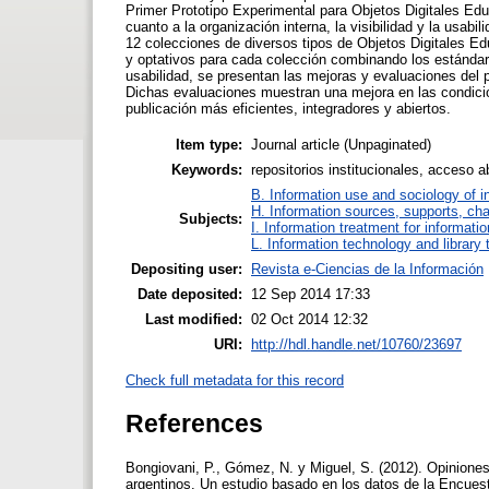
Primer Prototipo Experimental para Objetos Digitales Ed
cuanto a la organización interna, la visibilidad y la usabi
12 colecciones de diversos tipos de Objetos Digitales E
y optativos para cada colección combinando los estánda
usabilidad, se presentan las mejoras y evaluaciones del 
Dichas evaluaciones muestran una mejora en las condicio
publicación más eficientes, integradores y abiertos.
Item type:
Journal article (Unpaginated)
Keywords:
repositorios institucionales, acceso 
B. Information use and sociology of i
H. Information sources, supports, ch
Subjects:
I. Information treatment for informati
L. Information technology and library
Depositing user:
Revista e-Ciencias de la Información
Date deposited:
12 Sep 2014 17:33
Last modified:
02 Oct 2014 12:32
URI:
http://hdl.handle.net/10760/23697
Check full metadata for this record
References
Bongiovani, P., Gómez, N. y Miguel, S. (2012). Opiniones
argentinos. Un estudio basado en los datos de la Encues