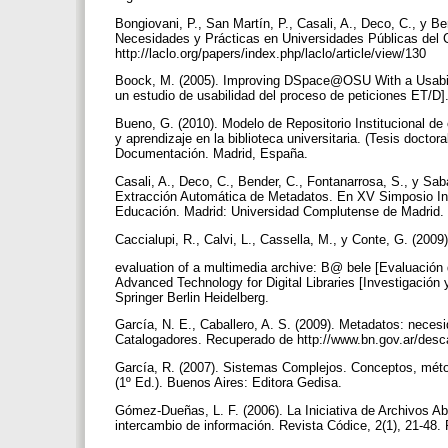
Bongiovani, P., San Martín, P., Casali, A., Deco, C., y B
Necesidades y Prácticas en Universidades Públicas del 
http://laclo.org/papers/index.php/laclo/article/view/130
Boock, M. (2005). Improving DSpace@OSU With a Usab
un estudio de usabilidad del proceso de peticiones ET/D]
Bueno, G. (2010). Modelo de Repositorio Institucional de 
y aprendizaje en la biblioteca universitaria. (Tesis doctor
Documentación. Madrid, España.
Casali, A., Deco, C., Bender, C., Fontanarrosa, S., y Sab
Extracción Automática de Metadatos. En XV Simposio Int
Educación. Madrid: Universidad Complutense de Madrid.
Caccialupi, R., Calvi, L., Cassella, M., y Conte, G. (2009)
evaluation of a multimedia archive: B@ bele [Evaluación
Advanced Technology for Digital Libraries [Investigación 
Springer Berlin Heidelberg.
García, N. E., Caballero, A. S. (2009). Metadatos: neces
Catalogadores. Recuperado de http://www.bn.gov.ar/des
García, R. (2007). Sistemas Complejos. Conceptos, métod
(1º Ed.). Buenos Aires: Editora Gedisa.
Gómez-Dueñas, L. F. (2006). La Iniciativa de Archivos Ab
intercambio de información. Revista Códice, 2(1), 21-48. 