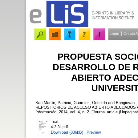
Login
Create 
PROPUESTA SOCI
DESARROLLO DE R
ABIERTO ADE
UNIVERSI
San Martín, Patricia
,
Guarnieri, Griselda
and
Bongiovani,
REPOSITORIOS DE ACCESO ABIERTO ADECUADOS 
Información
, 2014, vol. 4, n. 2. [Journal article (Unpagina
Text
4-2-3it.pdf
Download (836kB)
|
Preview