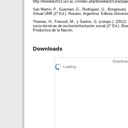
http://biredial2013.ucr.ac.cr/index.php/Biredial2013/ai/pa
San Martín, P., Guarnieri, G., Rodríguez, G., Bongiovani,
Virtual UNR (1º Ed.). Rosario, Argentina: Editora Univer
Thomas, H., Fressoli, M., y Santos, G. (comps.). (2012)
socio-técnicas de exclusión/inclusión social (1º Ed.). Bu
Productiva de la Nación.
Downloads
Download
Loading...