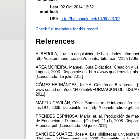
Last
02 Oct 2014 12:32
modified:
URI:
http://hdl.handle.net/10760/23702
Check full metadata for this record
References
ALBEROLA, Luz. La adquisición de habilidades informacion
http://upcommons.upc.edu/e-prints/ bitstream/2117/1736/
AREA MOREIRA, Manuel. Guía Didáctica: Creación y uso de
Laguna, 2003. Disponible en: http://www.quadernsdigitals
[Consultado: 15 julio 2011]
GÓMEZ HERNÁNDEZ, José A. Gestión de Bibliotecas. [On l
www.scribd.com/doc/34726554/FORMACION-DE- USUARIOS
2011]
MARTIN GAVILÁN, César. Suministro de información: serv
las BU . 2009. Disponible en: [http:// eprints.rclis.org/
PRENDES ESPINOSA, María; et. al. Producción de materia
de Educación a Distancia. [On line]. 11 (1), 2008. Dispon
Prendes.pdf [Consultado: 08 junio 2011]
SÁNCHEZ SUÁREZ, José A. Las bibliotecas universitarias
d’Informació i Documentació, 2008. Disponible en: http: