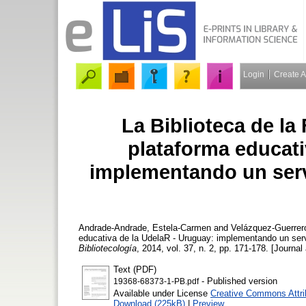
Login
Create 
La Biblioteca de la 
plataforma educati
implementando un serv
Andrade-Andrade, Estela-Carmen
and
Velázquez-Guerrer
educativa de la UdelaR - Uruguay: implementando un serv
Bibliotecología
, 2014, vol. 37, n. 2, pp. 171-178. [Journal 
Text (PDF)
- Published version
19368-68373-1-PB.pdf
Available under License
Creative Commons Attri
Download (225kB)
|
Preview