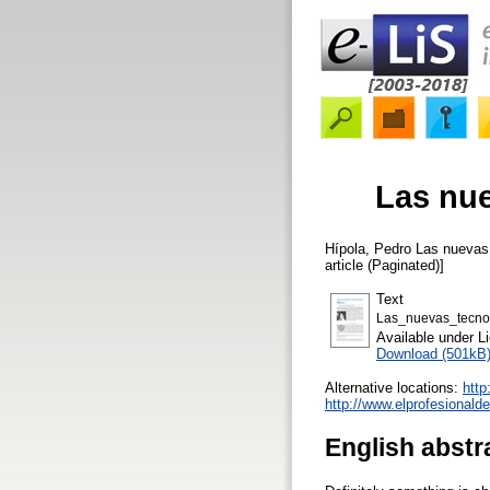
Las nue
Hípola, Pedro
Las nuevas 
article (Paginated)]
Text
Las_nuevas_tecnol
Available under 
Download (501kB
Alternative locations:
http
http://www.elprofesionald
English abstr