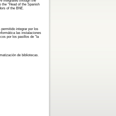
e integrated through the
 to the "Head of the Spanish
idors of the BNE.
permitido integrar por los
informática las instalaciones
cos por los pasillos de "la
omatización de bibliotecas.