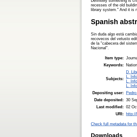
Definitely something is c
recesses of the old buildi
library system." And it is
Spanish abst
Sin duda algo está cambia
recovecos del vetusto edif
de la "cabecera del sistem
Nacional".
Item type:
Journa
Keywords:
Nation
D. Lib
L. Inf
Subjects:
L. Inf
L. Inf
Depositing user:
Pedro
Date deposited:
30 Se
Last modified:
02 Oc
URI:
http:/
Check full metadata for th
Downloads