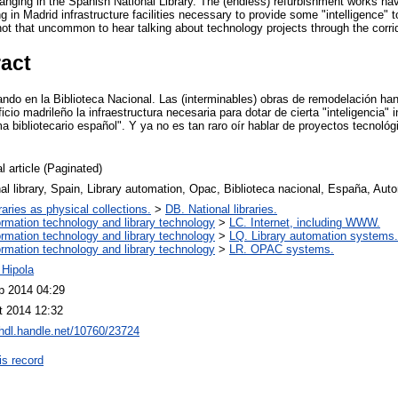
hanging in the Spanish National Library. The (endless) refurbishment works hav
ng in Madrid infrastructure facilities necessary to provide some "intelligence"
 not that uncommon to hear talking about technology projects through the corr
ract
ndo en la Biblioteca Nacional. Las (interminables) obras de remodelación han 
icio madrileño la infraestructura necesaria para dotar de cierta "inteligencia" 
a bibliotecario español". Y ya no es tan raro oír hablar de proyectos tecnológi
l article (Paginated)
al library, Spain, Library automation, Opac, Biblioteca nacional, España, Aut
raries as physical collections.
>
DB. National libraries.
ormation technology and library technology
>
LC. Internet, including WWW.
ormation technology and library technology
>
LQ. Library automation systems.
ormation technology and library technology
>
LR. OPAC systems.
 Hipola
p 2014 04:29
t 2014 12:32
/hdl.handle.net/10760/23724
is record