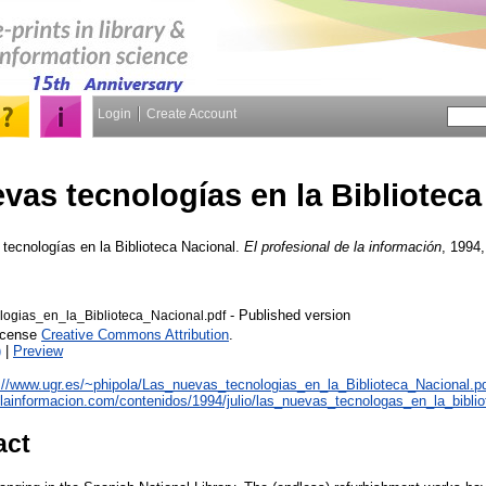
Login
Create Account
vas tecnologías en la Biblioteca
tecnologías en la Biblioteca Nacional.
El profesional de la información
, 1994,
- Published version
ogias_en_la_Biblioteca_Nacional.pdf
License
Creative Commons Attribution
.
)
|
Preview
://www.ugr.es/~phipola/Las_nuevas_tecnologias_en_la_Biblioteca_Nacional.p
elainformacion.com/contenidos/1994/julio/las_nuevas_tecnologas_en_la_bibli
act