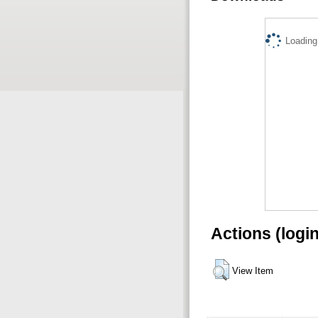
Loading.
Actions (logi
View Item