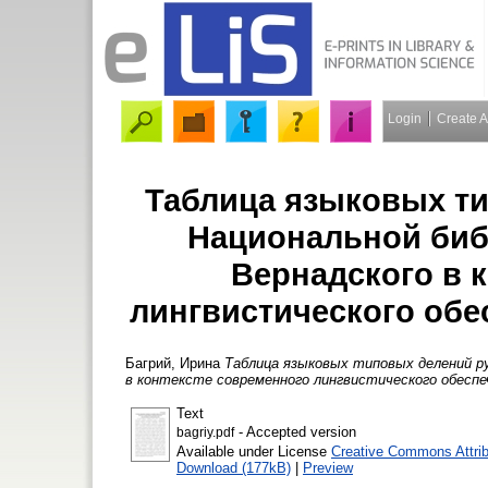
Login
Create 
Таблица языковых т
Национальной библ
Вернадского в 
лингвистического обе
Багрий, Ирина
Таблица языковых типовых делений ру
в контексте современного лингвистического обеспе
Text
- Accepted version
bagriy.pdf
Available under License
Creative Commons Attri
Download (177kB)
|
Preview