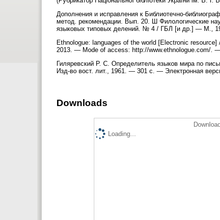
(Рубрикатор Національної бібліотеки України ім. В. І.
Дополнения и исправления к Библиотечно-библиографич
метод. рекомендации. Вып. 20. Ш Филологические нау
языковых типовых делений. № 4 / ГБЛ [и др.] — М., 1
Ethnologue: languages of the world [Electronic resource] /
2013. — Mode of access: http://www.ethnologue.com/. —
Гиляревский Р. С. Определитель языков мира по письме
Изд-во вост. лит., 1961. — 301 с. — Электронная версия (
Downloads
Download
Loading...