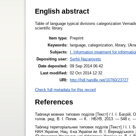
English abstract
Table of language typical divisions categorization Vernads
scientific library.
Item type:
Preprint
Keywords:
language, categorization, library, Ukr
Subjects:
I. Information treatment for informati
Depositing user:
Serhii Nazarovets
Date deposited:
09 Sep 2014 06:42
Last modified:
02 Oct 2014 12:32
URI:
http://hdl.handle.net/10760/23727
Check full metadata for this record
References
Таблиця мовних типових поділів [Текст] / І. І. Багрій, 
голов. ред. В. І. Попик. — К. : НБУВ, 2013. — 548 с. 
Таблиці територіальних типових поділів [Текст] / І. І. Ба
НАН України, Нац. б-ка України ім. В. І. Вернадського