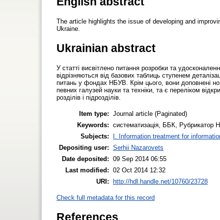
English abstract
The article highlights the issue of developing and improv
Ukraine.
Ukrainian abstract
У статті висвітлено питання розробки та удосконален
відрізняються від базових таблиць ступенем деталізац
питань у фондах НБУВ. Крім цього, вони доповнені но
певних галузей науки та техніки, та є переліком від
розділів і підрозділів.
Item type:
Journal article (Paginated)
Keywords:
систематизація, ББК, Рубрикатор НБУВ
Subjects:
I. Information treatment for informati
Depositing user:
Serhii Nazarovets
Date deposited:
09 Sep 2014 06:55
Last modified:
02 Oct 2014 12:32
URI:
http://hdl.handle.net/10760/23728
Check full metadata for this record
References