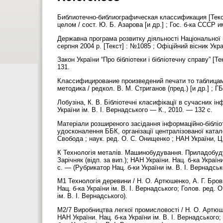
Библиотечно-библиографическая классификация [Текст] 
целом / сост. Ю. Б. Азарова [и др.] ; Гос. б-ка СССР и
Державна програма розвитку діяльності Національної бі
серпня 2004 р. [Текст] : №1085 ; Офіційний вісник Укр
Закон України “Про бібліотеки і бібліотечну справу” [
131.
Классифицирование произведений печати то таблицам
методика / редкол. В. М. Стриганов (пред.) [и др.] ; Г
Лобузіна, К. В. Бібліотечні класифікації в сучасних ін
України ім. В. І. Вернадського — К., 2010. — 132 с.
Матеріали розширеного засідання інформаційно-бібліот
удосконалення ББК, організації централізованої каталогі
Свобода ; наук. ред. О. С. Онищенко ; НАН України, Ц
К Технологія металів. Машинобудування. Приладобудуван
Зарічняк (відп. за вип.); НАН України. Нац. б-ка Украї
с. — (Рубрикатор Нац. б-ки України ім. В. І. Вернадськ
М1 Технологія деревини / Н. О. Артюшенко, А. Г. Бровкін
Нац. б-ка України ім. В. І. Вернадського; Голов. ред.
ім. В. І. Вернадського).
М2/7 Виробництва легкої промисловості / Н. О. Артюшенко
НАН України. Нац. б-ка України ім. В. І. Вернадського