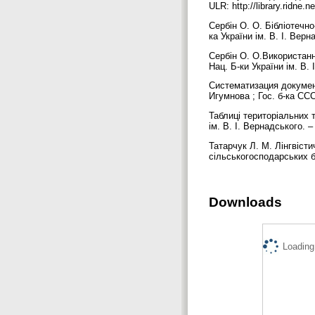
ULR: http://library.ridne
Сербін О. О. Бібліотечно
ка України ім. В. І. Верн
Сербін О. О.Використання
Нац. Б-ки України ім. В.
Систематизация документо
Игумнова ; Гос. б-ка ССС
Таблиці територіальних т
ім. В. І. Вернадського. – 
Татарчук Л. М. Лінгвіст
сільськогосподарських бі
Downloads
Loading.