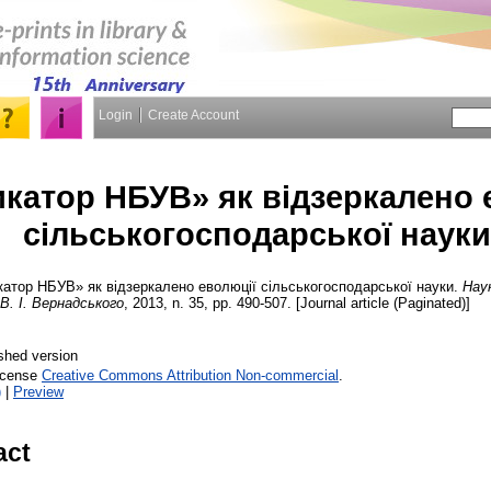
Login
Create Account
катор НБУВ» як відзеркалено 
сільськогосподарської науки
атор НБУВ» як відзеркалено еволюції сільськогосподарської науки.
Наук
 В. І. Вернадського
, 2013, n. 35, pp. 490-507. [Journal article (Paginated)]
shed version
License
Creative Commons Attribution Non-commercial
.
)
|
Preview
act