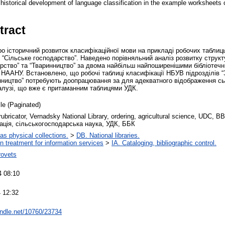
e historical development of language classification in the example worksheets 
tract
про історичний розвиток класифікаційної мови на прикладі робочих таблиц
Сільське господарство”. Наведено порівняльний аналіз розвитку структу
арство” та “Тваринництво” за двома найбільш найпоширенішими бібліотеч
ААНУ. Встановлено, що робочі таблиці класифікації НБУВ підрозділів “З
инництво” потребують доопрацювання за для адекватного відображення сь
алузі, що вже є притаманним таблицями УДК.
cle (Paginated)
 rubricator, Vernadsky National Library, ordering, agricultural science, UDC,
ація, сільськогосподарська наука, УДК, ББК
 as physical collections.
>
DB. National libraries.
on treatment for information services
>
IA. Cataloging, bibliographic control.
rovets
4 08:10
 12:32
handle.net/10760/23734