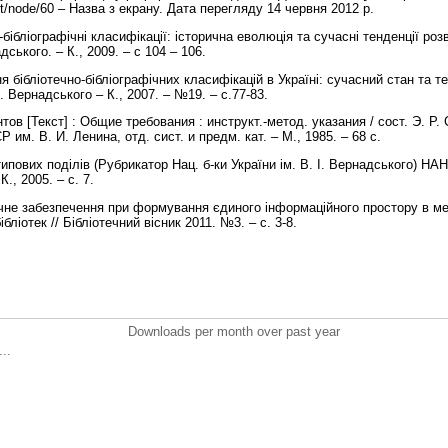
.net/node/60 – Назва з екрану. Дата перегляду 14 червня 2012 р.
-бібліографічні класифікації: історична еволюція та сучасні тенденції роз
адського. – К., 2009. – с 104 – 106.
 бібліотечно-бібліографічних класифікацій в Україні: сучасний стан та те
 І. Вернадського – К., 2007. – №19. – с.77-83.
в [Текст] : Общие требования : инструкт.-метод. указания / сост. Э. Р. 
Р им. В. И. Ленина, отд. сист. и предм. кат. – М., 1985. – 68 с.
ипових поділів (Рубрикатор Нац. б-ки України ім. В. І. Вернадського) НАН
К., 2005. – с. 7.
ичне забезпечення при формування єдиного інформаційного простору в м
бліотек // Бібліотечний вісник 2011. №3. – с. 3-8.
Downloads per month over past year
..