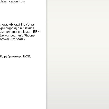
classification from
ь класифікації НБУВ та
ри підрозділів “Захист
ними класифікаціями – ББК
ахист рослин”, “Лісове
огочасних реалій
 BBK, рубрикатор НБУВ,