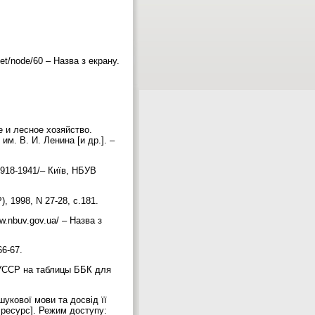
et/node/60 – Назва з екрану.
е и лесное хозяйство.
им. В. И. Ленина [и др.]. –
1918-1941/– Київ, НБУВ
, 1998, N 27-28, c.181.
.nbuv.gov.ua/ – Назва з
66-67.
 УССР на таблицы ББК для
укової мови та досвід її
ресурс]. Режим доступу: