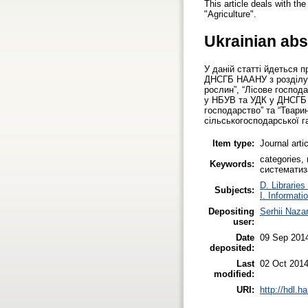
This article deals with th
"Agriculture".
Ukrainian abs
У даній статті йдеться 
ДНСГБ НААНУ з розділу “
рослин”, “Лісове господ
у НБУВ та УДК у ДНСГБ Н
господарство” та “Твар
сільськогосподарської г
Item type:
Journal arti
categories,
Keywords:
систематиз
D. Libraries
Subjects:
I. Informati
Depositing
Serhii Naza
user:
Date
09 Sep 201
deposited:
Last
02 Oct 2014
modified:
URI:
http://hdl.