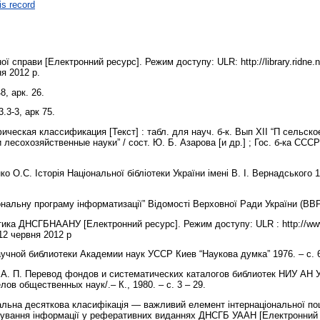
is record
ої справи [Електронний ресурс]. Режим доступу: ULR: http://library.ridne.n
ня 2012 р.
8, арк. 26.
3.3-3, арк 75.
ческая классификация [Текст] : табл. для науч. б-к. Вып ХII “П сельско
есохозяйственные науки” / сост. Ю. Б. Азарова [и др.] ; Гос. б-ка СССР 
о О.С. Історія Національної бібліотеки України імені В. І. Вернадського 
ональну програму інформатизації” Відомості Верховної Ради України (ВВР)
істика ДНСГБНААНУ [Електронний ресурс]. Режим доступу: ULR : http://www
12 червня 2012 р
учной библиотеки Академии наук УССР Киев “Наукова думка” 1976. – с. 
н А. П. Перевод фондов и систематических каталогов библиотек НИУ АН
лов общественных наук/.– К., 1980. – с. 3 – 29.
альна десяткова класифікація — важливий елемент інтернаціональної пош
сування інформації у реферативних виданнях ДНСГБ УААН [Електронний 