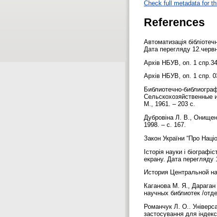
Check full metadata for th
References
Автоматизація бібліотечн
Дата перегляду 12.черв
Архів НБУВ, оп. 1 спр.34
Архів НБУВ, оп. 1 спр. 0
Библиотечно-библиографи
Сельскохозяйственные и л
М., 1961. – 203 с.
Дубровіна Л. В., Онищенк
1998. – с. 167.
Закон України “Про Наці
Історія науки і біограф
екрану. Дата перегляду 
История Центральной на
Каганова М. Я., Дарага
научных библиотек /отде
Романчук Л. О.. Універс
застосування для індек