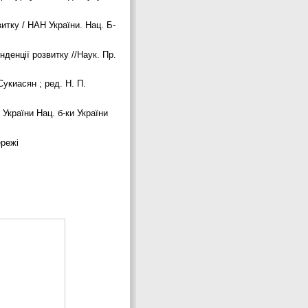
витку / НАН України. Нац. Б-
нденції розвитку //Наук. Пр.
Сукиасян ; ред. Н. П.
 України Нац. б-ки України
ережі