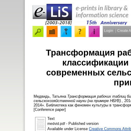
Login
Create 
Трансформация раб
классификации 
современных сельс
при
Медвидь, Татьяна
Трансформация рабочих таблиц би
сельскохозяйственной науки (на примере НБУВ).
, 20
2014». Библиотека как феномен культуры в трансфор
[Conference paper]
Text
- Published version
medvid.pdf
Available under License
Creative Commons Attri