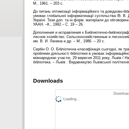
М., 1961. – 203 с.
До питань оптимізації інформаційного та довідково-бі
умовах глобальної інформатизації суспільства /В. В. 
Україні: Тези доп. та ін форм. матеріали до обговоренн
УААН. –К., 1992.– С. 19 – 26.
Дополнения и исправления к Библиотечно-библиографи
лесное хозяйство. Сельскохозяйственные и лесохозяй
им. В. И. Ленина и др. – М., 1986. – 20 с.
Сербін О. О. Бібліотечна класифікація сьогодні, як тра
проблеми діяльності бібліотеки в умовах інформаційно
міжнародною участю, 29 вересня 2011 року, Львів / На
бібліотека. – Львів : Видавництво Львівської політехні
Downloads
Download
Loading...