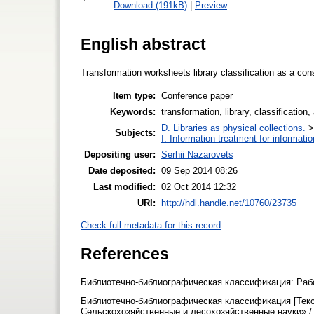
Download (191kB)
|
Preview
English abstract
Transformation worksheets library classification as a co
Item type:
Conference paper
Keywords:
transformation, library, classification,
D. Libraries as physical collections.
Subjects:
I. Information treatment for informati
Depositing user:
Serhii Nazarovets
Date deposited:
09 Sep 2014 08:26
Last modified:
02 Oct 2014 12:32
URI:
http://hdl.handle.net/10760/23735
Check full metadata for this record
References
Библиотечно-библиографическая классификация: Рабоч.
Библиотечно-библиографическая классификация [Текст]
Сельскохозяйственные и лесохозяйственные науки» / сос