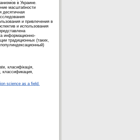
анизмов в Украине.
ение масштабности
ая десятичная
 исследования
ользования и привлечения в
спектив и использования
 представлена
та информационно-
ции традиционных (таких,
 популиндексационный)
rate, класифікація,
т, классификация,
ion science as a field.