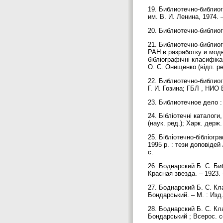
19. Библиотечно-библиог
им. В. И. Ленина, 1974. 
20. Библиотечно-библиог
21. Библиотечно-библио
РАН в разработку и модер
бібліографічні класифіка
О. С. Онищенко (відп. ред
22. Библиотечно-библио
Г. И. Гозина; ГБЛ , НИО 
23. Библиотечное дело : 
24. Бібліотечні каталоги,
(наук. ред.); Харк. держ
25. Бібліотечно-бібліог
1995 р. : тези доповідей 
с.
26. Боднарский Б. С. Би
Красная звезда. – 1923. 
27. Боднарский Б. С. К
Бондарський. – М. : Изд.
28. Боднарский Б. С. К
Бондарський ; Всерос. с