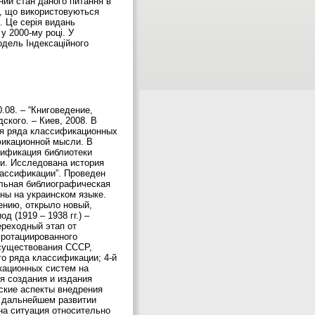
ний стан даного питання в
ми, що використовуються
. Це серія видань
у 2000-му році. У
одель Індексаційного
.08. – “Книговедение,
кого. – Киев, 2008. В
ия ряда классификационных
фикационной мысли. В
сификация библиотеки
юи. Исследована история
ассификации”. Проведен
альная библиографическая
ны на украинском языке.
ению, открыло новый,
 (1919 – 1938 гг.) –
ереходный этап от
 ротациированного
х существования СССР,
о ряда классификации; 4-й
икационных систем на
я создания и издания
ские аспекты внедрения
в дальнейшем развитии
на ситуация относительно