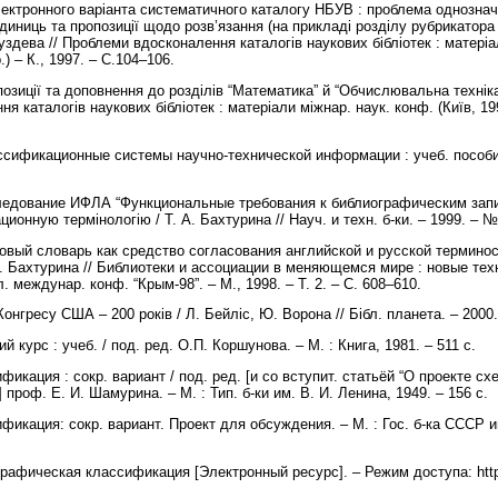
електронного варіанта систематичного каталогу НБУВ : проблема однознач
иниць та пропозиції щодо розв’язання (на прикладі розділу рубрикатора
Груздева // Проблеми вдосконалення каталогів наукових бібліотек : матері
.) – К., 1997. – С.104–106.
опозиції та доповнення до розділів “Математика” й “Обчислювальна технік
я каталогів наукових бібліотек : матеріали міжнар. наук. конф. (Київ, 199
ссификационные системы научно-технической информации : учеб. пособие
следование ИФЛА “Функциональные требования к библиографическим запи
онную термінологію / Т. А. Бахтурина // Науч. и техн. б-ки. – 1999. – №
ковый словарь как средство согласования английской и русской термино
. Бахтурина // Библиотеки и ассоциации в меняющемся мире : новые те
 междунар. конф. “Крым-98”. – М., 1998. – Т. 2. – С. 608–610.
 Конгресу США – 200 років / Л. Бейліс, Ю. Ворона // Бібл. планета. – 2000
 курс : учеб. / под. ред. О.П. Коршунова. – М. : Книга, 1981. – 511 с.
фикация : сокр. вариант / под. ред. [и со вступит. статьёй “О проекте с
 проф. Е. И. Шамурина. – М. : Тип. б-ки им. В. И. Ленина, 1949. – 156 с.
фикация: сокр. вариант. Проект для обсуждения. – М. : Гос. б-ка СССР им
рафическая классификация [Электронный ресурс]. – Режим доступа: http:/