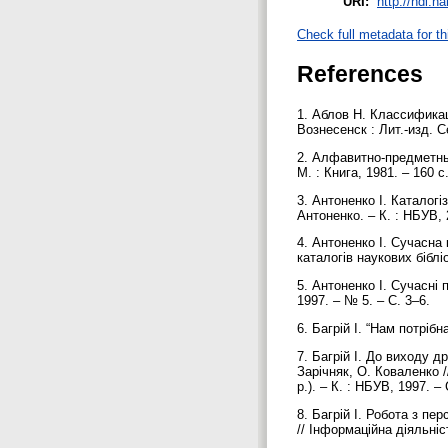
URI:
http://hdl.h
Check full metadata for th
References
1. Аблов Н. Классификац
Вознесенск : Лит.-изд. С
2. Алфавитно-предметный
М. : Книга, 1981. – 160 с
3. Антоненко І. Каталогі
Антоненко. – К. : НБУВ, 
4. Антоненко І. Сучасна 
каталогів наукових бібліо
5. Антоненко І. Сучасні п
1997. – № 5. – С. 3–6.
6. Багрій І. “Нам потрібн
7. Багрій І. До виходу д
Зарічняк, О. Коваленко /
р.). – К. : НБУВ, 1997. –
8. Багрій І. Робота з пе
// Інформаційна діяльніс