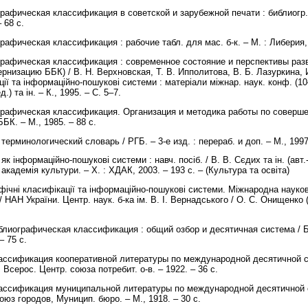
рафическая классификация в советской и зарубежной печати : библиогр. 
– 68 с.
рафическая классификация : рабочие табл. для мас. б-к. – М. : Либерия,
графическая классификация : современное состояние и перспективы разв
низацию ББК) / В. Н. Верхновская, Т. В. Ипполитова, В. Б. Лазуркина, И.
ції та інформаційно-пошукові системи : матеріали міжнар. наук. конф. (10–
.) та ін. – К., 1995. – С. 5–7.
графическая классификация. Организация и методика работы по соверше
ББК. – М., 1985. – 88 с.
терминологический словарь / РГБ. – 3-е изд. : перераб. и доп. – М., 1997
 як інформаційно-пошукові системи : навч. посіб. / В. В. Сєдих та ін. (авт
. академія культури. – Х. : ХДАК, 2003. – 193 с. – (Культура та освіта)
рафічні класифікації та інформаційно-пошукові системи. Міжнародна науко
/ НАН України. Центр. наук. б-ка ім. В. І. Вернадського / О. С. Онищенко (в
блиографическая классификация : общий озбор и десятичная система / Б
– 75 с.
лассификация кооперативной литературы по международной десятичной си
 Всерос. Центр. союза потребит. о-в. – 1922. – 36 с.
лассификация муниципальной литературы по международной десятичной с
оюз городов, Муницип. бюро. – М., 1918. – 30 с.