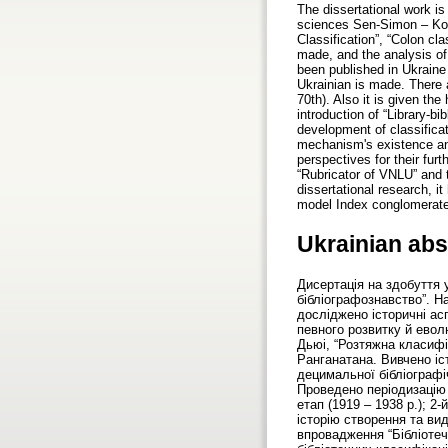
The dissertational work is
sciences Sen-Simon – Kont
Classification”, “Colon cl
made, and the analysis of 
been published in Ukraine i
Ukrainian is made. There a
70th). Also it is given the
introduction of “Library-bib
development of classificati
mechanism's existence an
perspectives for their fur
“Rubricator of VNLU” and t
dissertational research, 
model Index conglomerate 
Ukrainian abs
Дисертація на здобуття 
бібліографознавство”. На
досліджено історичні ас
певного розвитку й евол
Дьюі, “Розтяжна класифі
Ранганатана. Вивчено іс
децимальної бібліографі
Проведено періодизацію 
етап (1919 – 1938 р.); 2-
історію створення та вид
впровадження “Бібліотечн