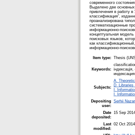
современного состояния
Выделено две основных 
привлечения в работу в
классификация”, изданн
проанализирована типол
систематизационные про
информационно-поисковы
концептуальная модель 
поисковых языков, кото
как классификационный,
информационно-поисков
Item type:
Thesis (UN
classificati
Keywords:
індексація,
индексация
A. Theoretic
D. Libraries
Subjects:
I. Informati
I. Informati
Depositing
Serhii Naza
user:
Date
15 Sep 2014
deposited:
Last
02 Oct 2014
modified: