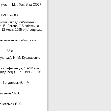
указ. – М. : Гос. б-ка СССР
 1997. – 688 с.
ития (вклад библиотеки
 В. Рогова // Бібліотечно-
12 жовт. 1995 р.) / редкол.:
нствованию таблиц / сост.
. – 168 с.
.-уклад.); Н. М. Кушнаренко
ва конференція, 10–12 жовт.
ідп.ред.). – К., 1995. – 108
. Бондарський. – М. :
стеме / Б. C.
истеме / Б. C.