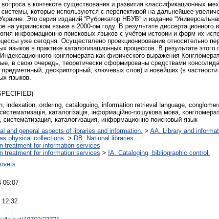
 вопроса в контексте существования и развития классификационных мех
системы, которые используются с перспективой на дальнейшее увелич
 Украине. Это серия изданий “Рубрикатор НБУВ” и издание “Универсальн
ое на украинском языке в 2000-ом году. В результате диссертационного
огия информационно-поисковых языков с учётом истории и форм их исп
цессы уже сегодня. Осуществлено проекционирование относительно пер
х языков в практике каталогизационных процессов. В результате этого
Индексационного конгломерата как физического выражения Конгломера
рые, в свою очередь, теоретически сформированы средствами консолида
 предметнный, дескрипторный, ключевых слов) и новейших (в частности
ых языков.
SPECIFIED)
on, indexation, ordering, cataloguing, information retrieval language, conglome
 систематизація, каталогізація, інформаційно-пошукова мова, конгломера
, систематизация, каталогизация, информационно-поисковый язык
al and general aspects of libraries and information.
>
AA. Library and informat
 as physical collections.
>
DB. National libraries.
on treatment for information services
on treatment for information services
>
IA. Cataloging, bibliographic control.
rovets
 06:07
 12:32