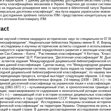
ій в нашій країні. У даному дисертаційному дослідженні висвітлено сучас
звитку класифікаційних механізмів в Україні. Виділено дві основні систе
ю на подальше розширення меж їх залучення в бібліотечній галузі України
іверсальна десяткова класифікація”, яка була видана українською мовою 
го дослідження зроблено типологію ІПМ і представлено концептуальну м
го втілення Конгломерату ІПМ.
ract
е научной степени кандидата исторических наук по специальности 07.00
лиографоведение”. Национальная библиотека Украины имени В. И. Вернадс
 исследованы и изучены исторические аспекты создания и использован
онируются характеризацией определённого развития и эволюции класси
ия Сен-Симона – Конта”, “Растяжимая классификация” Ч.Кеттера, “Клас
ация двоеточием” Ш.Р. Ранганатана, “Десятичная классификация” М. Дь
х аспектов издания “Международной децимальной библиографической кл
тава данной классификации. Сделан вывод, что “Международная децим
я классификационная система, которая была издана на территории Украи
родной децимальной библиографической классификации”, по нашему мн
ериодизации процесса, который выглядит следующим образом: 1-й период
ации украинских библиотечных фондов; 2-й период (1938 – 1961 гг.) – п
денной десятичной классификаци на украинском языке к классификации
иод (1961-1971 гг.) – кульминационный этап, в хронологических граница
ации, заангажированности содержания и окончательной ротации основног
970-х гг.) – завершающий этап в истории основных децимальных классиф
рые издавались в годы существования СССР. Также представлена истори
фической классификации”. Исследованы и освещены основные историче
фической классификации” на территории Украины. Определена ее роль 
аций в нашей стране. В данном диссертационном исследовании изложе