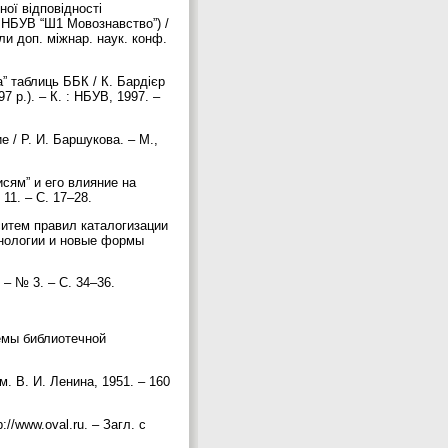
ної відповідності
 НБУВ “Ш1 Мовознавство”) /
али доп. міжнар. наук. конф.
а” таблиць ББК / К. Бардієр
7 р.). – К. : НБУВ, 1997. –
 / Р. И. Баршукова. – М.,
сям” и его влияние на
 11. – С. 17–28.
ситем правил каталогизации
хнологии и новые формы
. – № 3. – С. 34–36.
хемы библиотечной
. В. И. Ленина, 1951. – 160
/www.oval.ru. – Загл. с