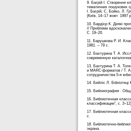
9. Багрій І. Створення 
тематичних пошукових од
І. Багрій, С. Бойко, Л. 
(Київ, 14–17 жовт. 1997 р
10. Бардієр К. Деякі пр
// Проблеми вдосконаленн
С. 19–20.
11. Барушкова Р. И. Кла
1981. – 79 с.
12. Бахтурина Т. А. Ис
современную каталогизаци
13. Бахтурина Т. А. Тол
и MARC-форматов / Т. А
сотрудничества 5-я юбил.
14. Бейліс Л. Бібліотеці
15. Библиография : Общий
16. Библиотечная класси
классификации”, с. 3–12]
17. Библиотечная класси
с.
18. Библиотечно-библиог
экрана.