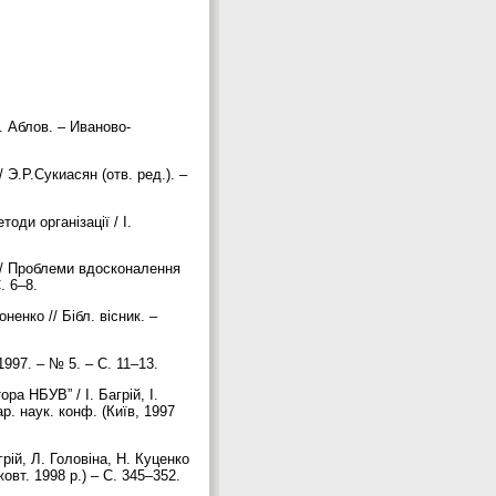
. Аблов. – Иваново-
Э.Р.Сукиасян (отв. ред.). –
оди організації / І.
о // Проблеми вдосконалення
С. 6–8.
ненко // Бібл. вісник. –
 1997. – № 5. – С. 11–13.
а НБУВ” / І. Багрій, І.
р. наук. конф. (Київ, 1997
рій, Л. Головіна, Н. Куценко
жовт. 1998 р.) – С. 345–352.