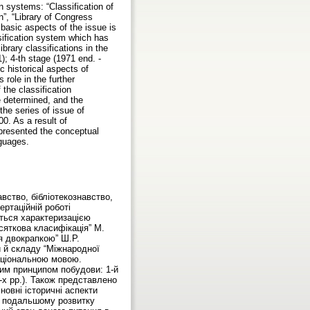
n systems: “Classification of
”, “Library of Congress
 basic aspects of the issue is
assification system which has
brary classifications in the
); 4-th stage (1971 end. -
ic historical aspects of
s role in the further
 the classification
 determined, and the
the series of issue of
00. As a result of
 presented the conceptual
nguages.
вство, бібліотекознавство,
ертаційній роботі
ються характеризацією
сяткова класифікація” М.
ія двокрапкою” Ш.Р.
и й складу “Міжнародної
національною мовою.
вим принципом побудови: 1-й
70-х рр.). Також представлено
новні історичні аспекти
 у подальшому розвитку