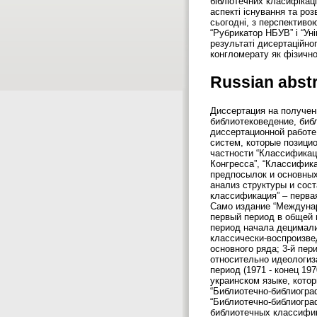
бібліотечних класифікац
аспекті існування та ро
сьогодні, з перспективо
“Рубрикатор НБУВ” і “Ун
результаті дисертаційно
конгломерату як фізично
Russian abst
Диссертация на получени
библиотековедение, биб
диссертационной работе
систем, которые позици
частности “Классификац
Конгресса”, “Классифик
предпосылок и основны
анализ структуры и сос
классификация” – перва
Само издание “Междуна
первый период в общей п
период начала децимализ
классически-воспроизве
основного ряда; 3-й пер
относительно идеологиз
период (1971 - конец 1
украинском языке, кото
“Библиотечно-библиогра
“Библиотечно-библиогра
библиотечных классифик