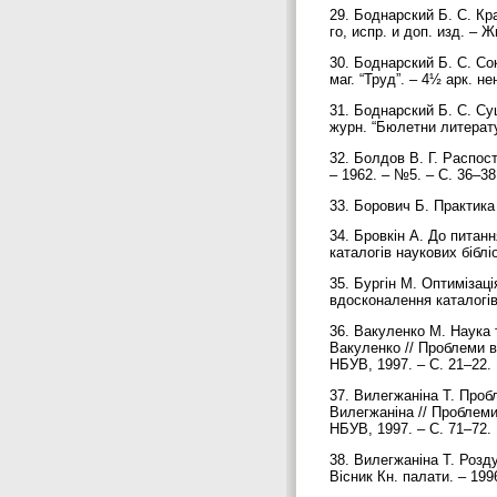
29. Боднарский Б. С. Кр
го, испр. и доп. изд. – Ж
30. Боднарский Б. С. С
маг. “Труд”. – 4½ арк. н
31. Боднарский Б. С. Су
журн. “Бюлетни литерату
32. Болдов В. Г. Распос
– 1962. – №5. – С. 36–3
33. Борович Б. Практика 
34. Бровкін А. До питанн
каталогів наукових бібліо
35. Бургін М. Оптимізац
вдосконалення каталогів 
36. Вакуленко М. Наука т
Вакуленко // Проблеми вд
НБУВ, 1997. – С. 21–22.
37. Вилегжаніна Т. Проб
Вилегжаніна // Проблеми 
НБУВ, 1997. – С. 71–72.
38. Вилегжаніна Т. Розду
Вісник Кн. палати. – 199