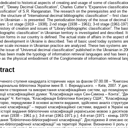
 dedicated to historical aspects of creating and usage of some of classificatio
”, “Dewey Decimal Classification”, Charles Cutter’s “Expansive classification
assification” of S.R. Ranganatan. The research on the prerequisites and on the
the structure of “International decimal bibliographic classification” – first cl
n Ukrainian – is presented. The periodization history of the issue of decimal li
re: 1-st stage (1919 – 1938); 2-nd stage (1938 – 1961); 3-rd stage (1961-1971
 history of creation and issues of “Library-bibliographic classification”. The bas
liographic classification” in Ukrainian territory is investigated and described. It
on forms in our country is defined. The actual state of affairs in the aspect of
d development in Ukraine is described. Two of basic used today systems are
ther scale increase in Ukrainian practice are analyzed. These two systems are 
he issue of “Universal decimal classification” published in the Ukrainian in 20
it has been made the typology of information retrieval languages and has been
as the physical embodiment of the Conglomerate of information retrieval la
tract
ученого ступеня кандидата історичних наук за фахом 07.00.08 – “Книгозна
ціональна бібліотека України імені В. І. Вернадського. – Київ, 2007. У дис
пекти створення та використання класифікаційних систем, що позиціону
юції класифікаційної думки: “Класифікація наук Сен-Симона – Конта”, “Де
кація” Ч. Кеттера, “Класифікація Бібліотеки Конгресу США”, “Класифікац
торію, передумови й основні аспекти видання, здійснено аналіз структур
чної класифікації” – першої класифікаційної системи, виданої в Україні 
історії видання бібліотечних класифікацій українською мовою з десятко
й етап (1938 – 1961 р.); 3-й етап (1961-1971 р.); 4-й етап (1971 - кінець 19
ання “Бібліотечно-бібліографічної класифікації”. Досліджено й описано ос
о-бібліографічної класифікації” на території України. Визначено її роль