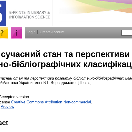
Login
Create Account
, сучасний стан та перспективи
но-бібліографічних класифікаці
учасний стан та перспективи розвитку бібліотечно-бібліографічних класи
бібліотека України імені В.І. Вернадського. [Thesis]
Accepted version
License
Creative Commons Attribution Non-commercial
.
|
Preview
act