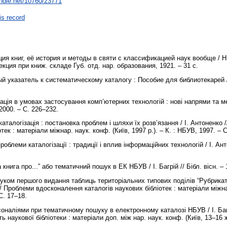
andle.net/10760/23771
is record
ия книг, её история и методы в святи с классификацией наук вообще / Н
екция при книж. складе Губ. отд. нар. образования, 1921. – 31 с.
 указатель к систематическому каталогу : Пособие для библиотекарей / 
.
зація в умовах застосування комп’ютерних технологій : нові напрями та мет
2000. – С. 226–232.
каталогізація : постановка проблем і шляхи їх розв’язання / І. Антоненк
тек : матеріали міжнар. наук. конф. (Київ, 1997 р.). – К. : НБУВ, 1997. – 
роблеми каталогізації : традиції і вплив інформаційних технологій / І. Анто
а книга про...” або тематичний пошук в ЕК НБУВ / І. Багрій // Бібл. вісн. –
руком першого видання таблиць територіальних типових поділів “Рубрикатор
/ Проблеми вдосконалення каталогів наукових бібліотек : матеріали міжна
 С. 17–18.
рсоналіями при тематичному пошуку в електронному каталозі НБУВ / І. Баг
ть наукової бібліотеки : матеріали доп. між нар. наук. конф. (Київ, 13–16 