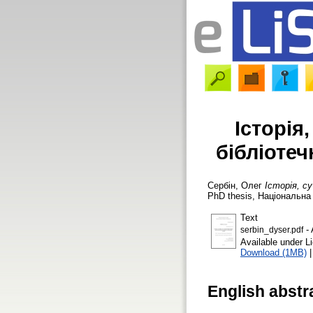
Історія
бібліотеч
Сербін, Олег
Історія, с
PhD thesis, Національна 
Text
- 
serbin_dyser.pdf
Available under 
Download (1MB)
English abstr