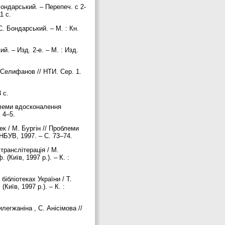
ондарський. – Перепеч. с 2-
11 с.
 Бондарський. – М. : Кн.
. – Изд. 2-е. – М. : Изд.
 Селифанов // НТИ. Сер. 1.
8 с.
облеми вдосконалення
. 4–5.
к / М. Бургін // Проблеми
: НБУВ, 1997. – С. 73–74.
транслітерація / М.
(Київ, 1997 р.). – К. :
ібліотеках України / Т.
Київ, 1997 р.). – К. :
легжаніна , C. Анісімова //