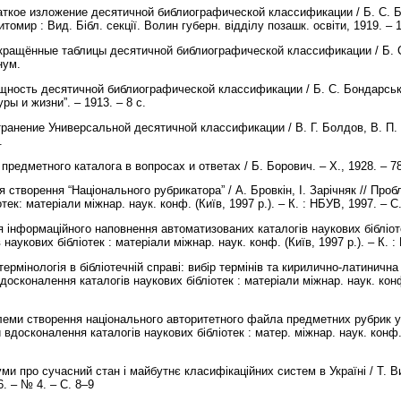
аткое изложение десятичной библиографической классификации / Б. C. Б
итомир : Вид. Бібл. секції. Волин губерн. відділу позашк. освіти, 1919. – 
окращённые таблицы десятичной библиографической классификации / Б. C.
енум.
щность десятичной библиографической классификации / Б. C. Бондарський
ры и жизни”. – 1913. – 8 с.
транение Универсальной десятичной классификации / В. Г. Болдов, В. П.
8.
предметного каталога в вопросах и ответах / Б. Борович. – Х., 1928. – 7
я створення “Національного рубрикатора” / А. Бровкін, І. Зарічняк // Пр
тек: матеріали міжнар. наук. конф. (Київ, 1997 р.). – К. : НБУВ, 1997. – С
ія інформаційного наповнення автоматизованих каталогів наукових бібліоте
наукових бібліотек : матеріали міжнар. наук. конф. (Київ, 1997 р.). – К. 
ермінологія в бібліотечній справі: вибір термінів та кирилично-латинична 
осконалення каталогів наукових бібліотек : матеріали міжнар. наук. конф. 
леми створення національного авторитетного файла предметних рубрик у б
вдосконалення каталогів наукових бібліотек : матер. міжнар. наук. конф. (
ми про сучасний стан і майбутнє класифікаційних систем в Україні / Т. Ви
6. – № 4. – С. 8–9