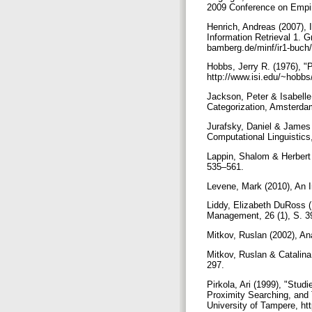
2009 Conference on Empir
Henrich, Andreas (2007), 
Information Retrieval 1. 
bamberg.de/minf/ir1-buch/ 
Hobbs, Jerry R. (1976), "
http://www.isi.edu/~hobbs/
Jackson, Peter & Isabelle
Categorization, Amsterda
Jurafsky, Daniel & James
Computational Linguistics
Lappin, Shalom & Herbert 
535–561.
Levene, Mark (2010), An I
Liddy, Elizabeth DuRoss (
Management, 26 (1), S. 3
Mitkov, Ruslan (2002), A
Mitkov, Ruslan & Catalina
297.
Pirkola, Ari (1999), "Stud
Proximity Searching, and 
University of Tampere, ht