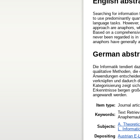
English abstr
Searching for information f
to use predominantly quant
language tasks. However, 
approach are anaphors, wh
Based on a comprehensive 
never been regarded is in 
anaphors have generally att
German abstr
Die Informatik tendiert d
qualitative Methoden, di
Anwendungen entscheidend
verknüpfen und dadurch de
Kategorisierung zeigt sic
Erkenntnisse bergen groß
angewandt werden.
Item type:
Journal arti
Text Retriev
Keywords:
Anaphernauf
A. Theoretic
Subjects:
L. Informati
Depositing
Austrian E-L