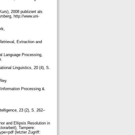
rs), 2008 publiziert als
mberg, http://www.uni-
rk,
etrieval, Extraction and
ral Language Processing,
n.
ional Linguistics, 20 (4), S.
iley.
 Information Processing &
elligence, 23 (2), S. 262–
or and Ellipsis Resolution in
torarbeit), Tampere:
e=pdf (letzter Zugriff: