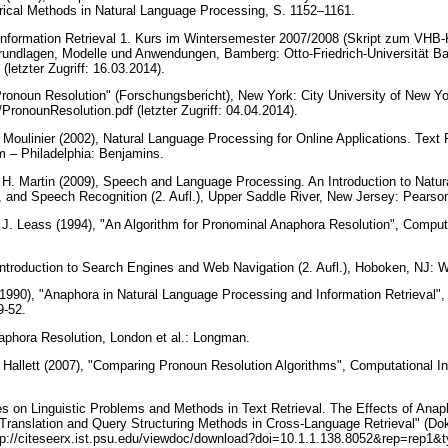
ical Methods in Natural Language Processing, S. 1152–1161.
Information Retrieval 1. Kurs im Wintersemester 2007/2008 (Skript zum VHB-Ku
Grundlagen, Modelle und Anwendungen, Bamberg: Otto-Friedrich-Universität Ba
(letzter Zugriff: 16.03.2014).
Pronoun Resolution" (Forschungsbericht), New York: City University of New Yo
PronounResolution.pdf (letzter Zugriff: 04.04.2014).
 Moulinier (2002), Natural Language Processing for Online Applications. Text R
m – Philadelphia: Benjamins.
 H. Martin (2009), Speech and Language Processing. An Introduction to Natu
, and Speech Recognition (2. Aufl.), Upper Saddle River, New Jersey: Pearso
J. Leass (1994), "An Algorithm for Pronominal Anaphora Resolution", Computat
ntroduction to Search Engines and Web Navigation (2. Aufl.), Hoboken, NJ: W
1990), "Anaphora in Natural Language Processing and Information Retrieval",
9-52.
naphora Resolution, London et al.: Longman.
 Hallett (2007), "Comparing Pronoun Resolution Algorithms", Computational Int
ies on Linguistic Problems and Methods in Text Retrieval. The Effects of Anaph
Translation and Query Structuring Methods in Cross-Language Retrieval" (Dok
tp://citeseerx.ist.psu.edu/viewdoc/download?doi=10.1.1.138.8052&rep=rep1&typ