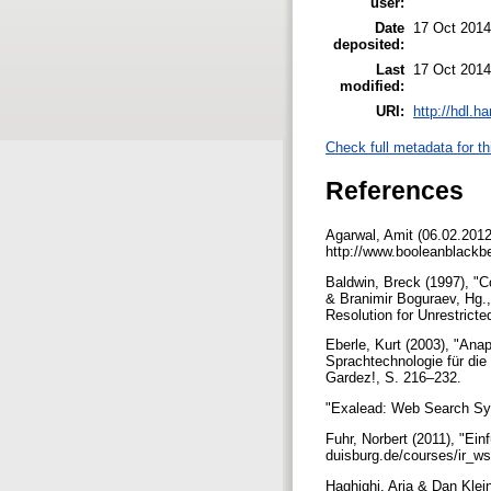
user:
Date
17 Oct 2014
deposited:
Last
17 Oct 2014
modified:
URI:
http://hdl.h
Check full metadata for th
References
Agarwal, Amit (06.02.2012
http://www.booleanblackbe
Baldwin, Breck (1997), "C
& Branimir Boguraev, Hg.
Resolution for Unrestrict
Eberle, Kurt (2003), "Ana
Sprachtechnologie für die
Gardez!, S. 216–232.
"Exalead: Web Search Synt
Fuhr, Norbert (2011), "Ein
duisburg.de/courses/ir_ws1
Haghighi, Aria & Dan Klei