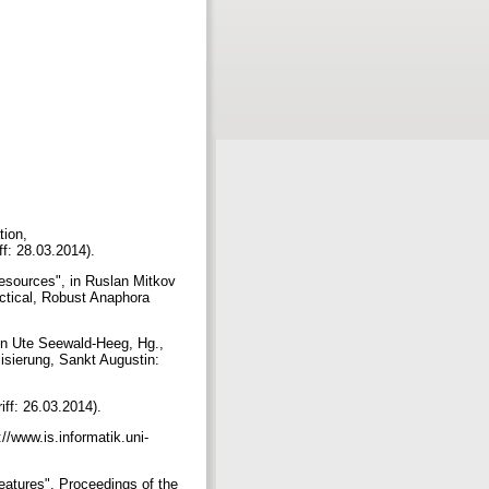
tion,
ff: 28.03.2014).
esources", in Ruslan Mitkov
ctical, Robust Anaphora
 in Ute Seewald-Heeg, Hg.,
isierung, Sankt Augustin:
iff: 26.03.2014).
//www.is.informatik.uni-
eatures", Proceedings of the