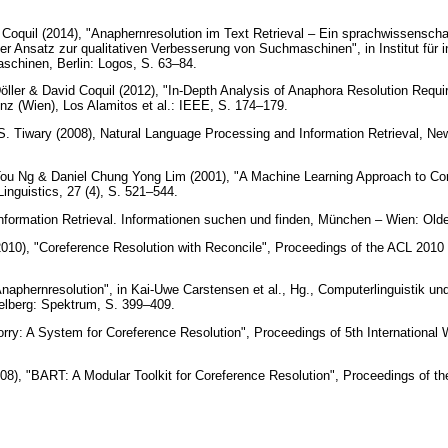
oquil (2014), "Anaphernresolution im Text Retrieval – Ein sprachwissenschaf
r Ansatz zur qualitativen Verbesserung von Suchmaschinen", in Institut für in
chinen, Berlin: Logos, S. 63–84.
ller & David Coquil (2012), "In-Depth Analysis of Anaphora Resolution Requ
 (Wien), Los Alamitos et al.: IEEE, S. 174–179.
. Tiwary (2008), Natural Language Processing and Information Retrieval, New
 Ng & Daniel Chung Yong Lim (2001), "A Machine Learning Approach to Cor
inguistics, 27 (4), S. 521–544.
Information Retrieval. Informationen suchen und finden, München – Wien: Ol
(2010), "Coreference Resolution with Reconcile", Proceedings of the ACL 201
Anaphernresolution", in Kai-Uwe Carstensen et al., Hg., Computerlinguistik u
idelberg: Spektrum, S. 399–409.
orry: A System for Coreference Resolution", Proceedings of 5th Internationa
2008), "BART: A Modular Toolkit for Coreference Resolution", Proceedings of