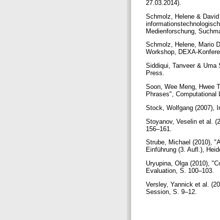
27.03.2014).
Schmolz, Helene & David C
informationstechnologische
Medienforschung, Suchmas
Schmolz, Helene, Mario Dö
Workshop, DEXA-Konferenz
Siddiqui, Tanveer & Uma S
Press.
Soon, Wee Meng, Hwee Tou
Phrases", Computational L
Stock, Wolfgang (2007), 
Stoyanov, Veselin et al. 
156–161.
Strube, Michael (2010), "
Einführung (3. Aufl.), He
Uryupina, Olga (2010), "C
Evaluation, S. 100–103.
Versley, Yannick et al. (
Session, S. 9–12.