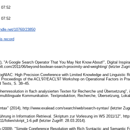
 07:52
 07:52
andle.net/10760/23850
is record
), "A Google Search Operator That You May Not Know About!", Digital Inspira
lt.com/2011/06/beyond-boolean-search-proximity-and-weighting/ (letzter Zugri
ogNIAC: High Precision Coreference with Limited Knowledge and Linguistic R
, Proceedings of the ACL'97/EACL'97 Workshop on Operational Factors in Pra
ed Texts, S. 38–45.
phernresolution in flach analysierten Texten für Recherche und Übersetzung",
 multilinguale Kommunikation. Textproduktion, Recherche, Übersetzung, Lokal
ax" (2014), http://www.exalead.com/search/web/search-syntax/ (letzter Zugr
führung in Information Retrieval. Skriptum zur Vorlesung im WS 2011/12", http:
1/folien/skript_1-6.pdf (letzter Zugriff: 28.03.2014).
n (2009), "Simple Coreference Resolution with Rich Syntactic and Semantic F