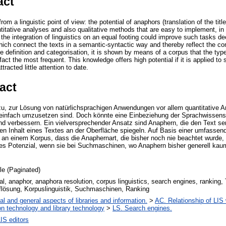
act
rom a linguistic point of view: the potential of anaphors (translation of the tit
itative analyses and also qualitative methods that are easy to implement, in 
the integration of linguistics on an equal footing could improve such tasks de
ich connect the texts in a semantic-syntactic way and thereby reflect the con
definition and categorisation, it is shown by means of a corpus that the typ
fact the most frequent. This knowledge offers high potential if it is applied t
racted little attention to date.
act
azu, zur Lösung von natürlichsprachigen Anwendungen vor allem quantitative
e einfach umzusetzen sind. Doch könnte eine Einbeziehung der Sprachwissen
 verbessern. Ein vielversprechender Ansatz sind Anaphern, die den Text se
n Inhalt eines Textes an der Oberfläche spiegeln. Auf Basis einer umfassend
h an einem Korpus, dass die Anaphernart, die bisher noch nie beachtet wurde, 
es Potenzial, wenn sie bei Suchmaschinen, wo Anaphern bisher generell kau
cle (Paginated)
al, anaphor, anaphora resolution, corpus linguistics, search engines, ranking, 
lösung, Korpuslinguistik, Suchmaschinen, Ranking
al and general aspects of libraries and information.
>
AC. Relationship of LIS w
on technology and library technology
>
LS. Search engines.
IS editors