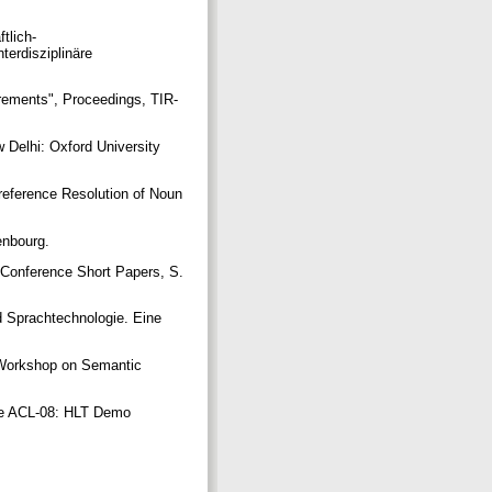
tlich-
terdisziplinäre
irements", Proceedings, TIR-
 Delhi: Oxford University
eference Resolution of Noun
denbourg.
0 Conference Short Papers, S.
nd Sprachtechnologie. Eine
l Workshop on Semantic
 the ACL-08: HLT Demo