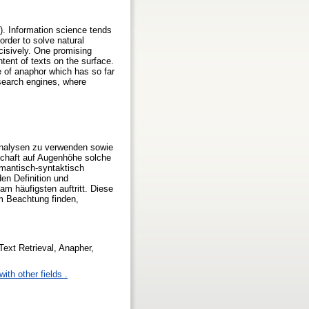
le). Information science tends
order to solve natural
cisively. One promising
tent of texts on the surface.
e of anaphor which has so far
o search engines, where
 Analysen zu verwenden sowie
schaft auf Augenhöhe solche
mantisch-syntaktisch
en Definition und
am häufigsten auftritt. Diese
m Beachtung finden,
Text Retrieval, Anapher,
ith other fields .