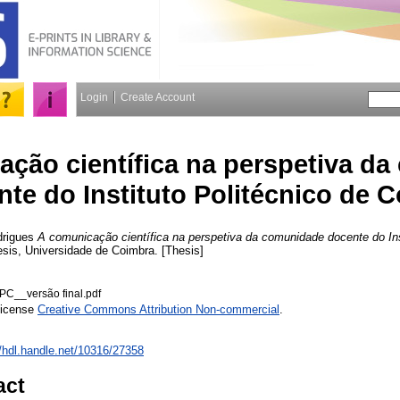
Login
Create Account
ção científica na perspetiva d
te do Instituto Politécnico de 
drigues
A comunicação científica na perspetiva da comunidade docente do Ins
esis, Universidade de Coimbra. [Thesis]
C__versão final.pdf
License
Creative Commons Attribution Non-commercial
.
//hdl.handle.net/10316/27358
act