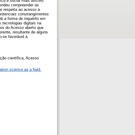
ca e social mais difíceis
etendeu compreender as
e respeita ao acesso à
 potenciais constrangimentos
ob a forma de inquérito em
tecnologias digitais na
pios do Acesso aberto que
erente, resultante de alguns
o-se favorável à
ção científica, Acesso
ation science as a field.