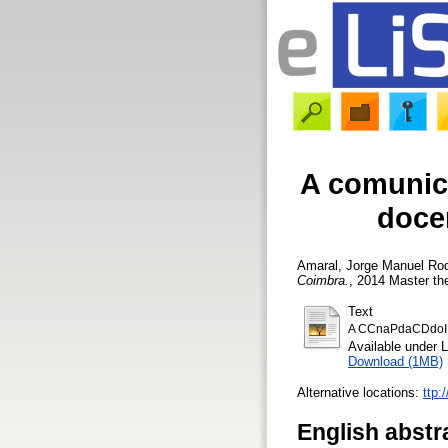
A comunica
docen
Amaral, Jorge Manuel Ro
Coimbra.
, 2014 Master th
Text
A CCnaPdaCDdoIP
Available under 
Download (1MB)
Alternative locations:
ttp:
English abstr