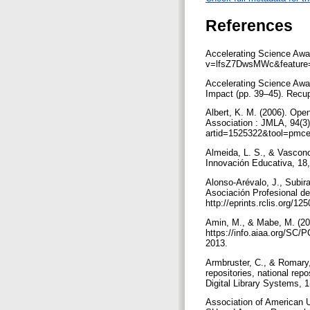
References
Accelerating Science Awa
v=lfsZ7DwsMWc&feature=y
Accelerating Science Awa
Impact (pp. 39–45). Recu
Albert, K. M. (2006). Open
Association : JMLA, 94(3)
artid=1525322&tool=pmce
Almeida, L. S., & Vasconc
Innovación Educativa, 18
Alonso-Arévalo, J., Subira
Asociación Profesional de
http://eprints.rclis.org/
Amin, M., & Mabe, M. (200
https://info.aiaa.org/SC
2013.
Armbruster, C., & Romary,
repositories, national rep
Digital Library Systems, 
Association of American Un