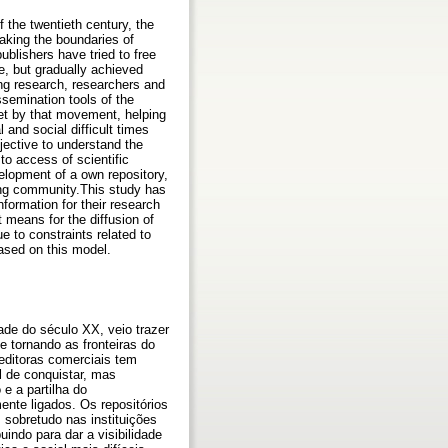
the twentieth century, the
aking the boundaries of
ublishers have tried to free
, but gradually achieved
g research, researchers and
issemination tools of the
set by that movement, helping
 and social difficult times
jective to understand the
to access of scientific
velopment of a own repository,
hing community.This study has
formation for their research
 means for the diffusion of
e to constraints related to
based on this model.
de do século XX, veio trazer
 tornando as fronteiras do
editoras comerciais tem
l de conquistar, mas
e a partilha do
ente ligados. Os repositórios
 sobretudo nas instituições
indo para dar a visibilidade