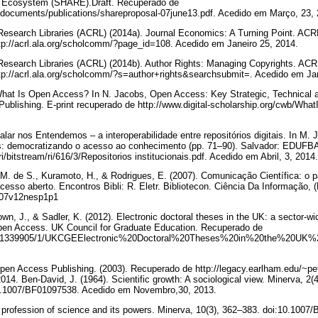
 Ecosystem (SHARE).Draft. Recuperado de
e/documents/publications/shareproposal-07june13.pdf. Acedido em Março, 23,
 Research Libraries (ACRL) (2014a). Journal Economics: A Turning Point. A
ttp://acrl.ala.org/scholcomm/?page_id=108. Acedido em Janeiro 25, 2014.
 Research Libraries (ACRL) (2014b). Author Rights: Managing Copyrights. A
ttp://acrl.ala.org/scholcomm/?s=author+rights&searchsubmit=. Acedido em Ja
. What Is Open Access? In N. Jacobs, Open Access: Key Strategic, Technical
ublishing. E-print recuperado de http://www.digital-scholarship.org/cwb/Wh
Falar nos Entendemos – a interoperabilidade entre repositórios digitais. In M
ais: democratizando o acesso ao conhecimento (pp. 71–90). Salvador: EDUFB
/ri/bitstream/ri/616/3/Repositorios institucionais.pdf. Acedido em Abril, 3, 2014
. M. de S., Kuramoto, H., & Rodrigues, E. (2007). Comunicação Científica: o 
Acesso aberto. Encontros Bibli: R. Eletr. Bibliotecon. Ciência Da Informação, 
2007v12nesp1p1
wn, J., & Sadler, K. (2012). Electronic doctoral theses in the UK: a sector-wid
 Open Access. UK Council for Graduate Education. Recuperado de
c.uk/1339905/1/UKCGEElectronic%20Doctoral%20Theses%20in%20the%20UK%
en Access Publishing. (2003). Recuperado de http://legacy.earlham.edu/~pe
014. Ben-David, J. (1964). Scientific growth: A sociological view. Minerva, 2
/10.1007/BF01097538. Acedido em Novembro,30, 2013.
 profession of science and its powers. Minerva, 10(3), 362–383. doi:10.100