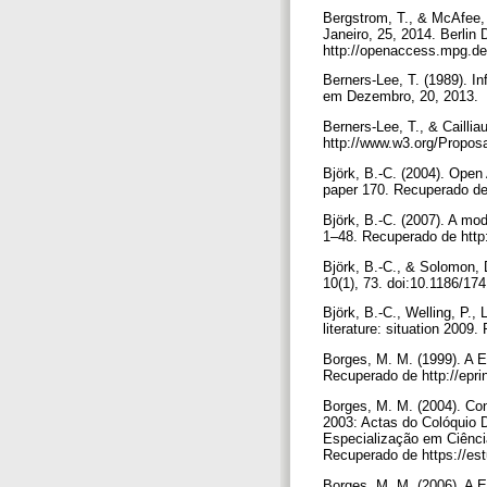
Bergstrom, T., & McAfee, 
Janeiro, 25, 2014. Berli
http://openaccess.mpg.de
Berners-Lee, T. (1989). I
em Dezembro, 20, 2013.
Berners-Lee, T., & Cailli
http://www.w3.org/Propos
Björk, B.-C. (2004). Open 
paper 170. Recuperado de 
Björk, B.-C. (2007). A mod
1–48. Recuperado de http:
Björk, B.-C., & Solomon, 
10(1), 73. doi:10.1186/17
Björk, B.-C., Welling, P.,
literature: situation 2009
Borges, M. M. (1999). A E
Recuperado de http://epri
Borges, M. M. (2004). C
2003: Actas do Colóquio 
Especialização em Ciênci
Recuperado de https://es
Borges, M. M. (2006). A 