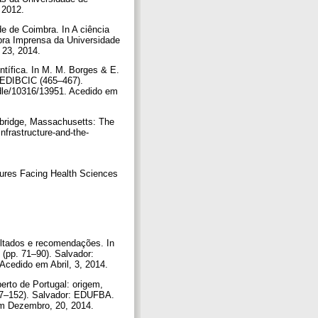
, 2012.
de de Coimbra. In A ciência
bra Imprensa da Universidade
, 23, 2014.
ntífica. In M. M. Borges & E.
o EDIBCIC (465–467).
ndle/10316/13951. Acedido em
ambridge, Massachusetts: The
nfrastructure-and-the-
ssures Facing Health Sciences
sultados e recomendações. In
(pp. 71–90). Salvador:
. Acedido em Abril, 3, 2014.
berto de Portugal: origem,
127–152). Salvador: EDUFBA.
o em Dezembro, 20, 2014.