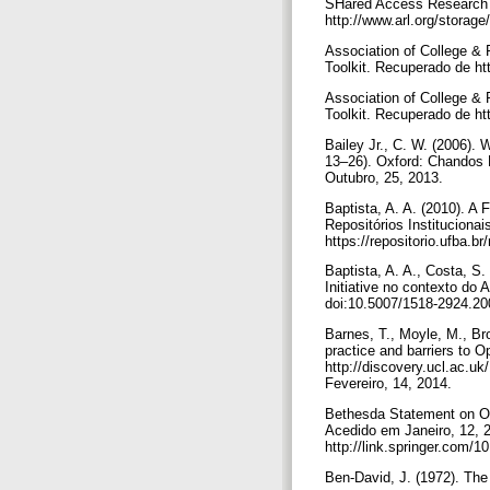
SHared Access Research
http://www.arl.org/storag
Association of College &
Toolkit. Recuperado de h
Association of College &
Toolkit. Recuperado de h
Bailey Jr., C. W. (2006)
13–26). Oxford: Chandos P
Outubro, 25, 2013.
Baptista, A. A. (2010). A 
Repositórios Institucion
https://repositorio.ufba.br
Baptista, A. A., Costa, S
Initiative no contexto do 
doi:10.5007/1518-2924.
Barnes, T., Moyle, M., Bro
practice and barriers to
http://discovery.ucl.a
Fevereiro, 14, 2014.
Bethesda Statement on Op
Acedido em Janeiro, 12, 2
http://link.springer.com
Ben-David, J. (1972). The