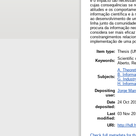
e o impacto tão necessári
cujas consequências se re
atitudes e os comportame
informação científica e à
ao desenvolvimento de um 
linha junto da comunidad
procura da informação nec
considera ser mais eficaz 
constrangimentos relacion
implementação de uma pol
Item type:
Thesis (
Scientific
Keywords:
Aberto, Re
A. Theoret
B. Informa
Subjects:
G. Industr
H. Informa
Depositing
Jorge Man
user:
Date
24 Oct 20
deposited:
Last
03 Nov 20
modified:
URI:
http://hdl
Check full metadata for th