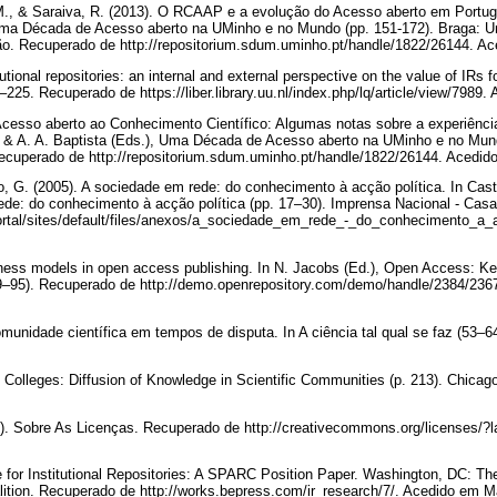
 M., & Saraiva, R. (2013). O RCAAP e a evolução do Acesso aberto em Portug
 Uma Década de Acesso aberto na UMinho e no Mundo (pp. 151-172). Braga: U
. Recuperado de http://repositorium.sdum.uminho.pt/handle/1822/26144. Ac
tutional repositories: an internal and external perspective on the value of IRs
0–225. Recuperado de https://liber.library.uu.nl/index.php/lq/article/view/798
 Acesso aberto ao Conhecimento Científico: Algumas notas sobre a experiênc
, & A. A. Baptista (Eds.), Uma Década de Acesso aberto na UMinho e no Mund
ecuperado de http://repositorium.sdum.uminho.pt/handle/1822/26144. Acedid
, G. (2005). A sociedade em rede: do conhecimento à acção política. In Cast
rede: do conhecimento à acção política (pp. 17–30). Imprensa Nacional - Ca
portal/sites/default/files/anexos/a_sociedade_em_rede_-_do_conhecimento_a_
iness models in open access publishing. In N. Jacobs (Ed.), Open Access: Ke
–95). Recuperado de http://demo.openrepository.com/demo/handle/2384/236
comunidade científica em tempos de disputa. In A ciência tal qual se faz (53–
e Colleges: Diffusion of Knowledge in Scientific Communities (p. 213). Chicag
. Sobre As Licenças. Recuperado de http://creativecommons.org/licenses/?l
 for Institutional Repositories: A SPARC Position Paper. Washington, DC: Th
tion. Recuperado de http://works.bepress.com/ir_research/7/. Acedido em M