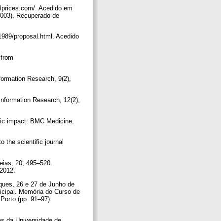
alprices.com/. Acedido em
2003). Recuperado de
1989/proposal.html. Acedido
 from
formation Research, 9(2),
 Information Research, 12(2),
ific impact. BMC Medicine,
 the scientific journal
deias, 20, 495–520.
 2012.
ues, 26 e 27 de Junho de
cipal. Memória do Curso de
Porto (pp. 91–97).
s da Universidade de