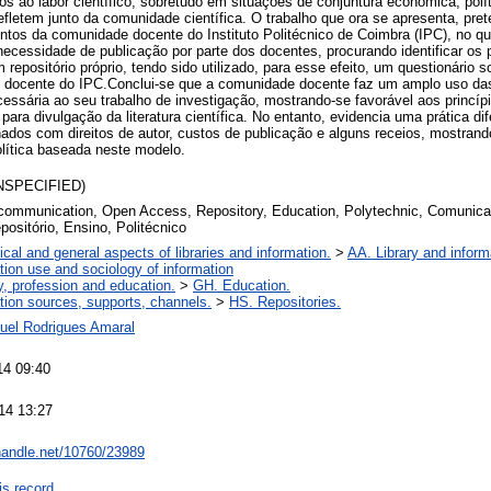
os ao labor científico, sobretudo em situações de conjuntura económica, políti
fletem junto da comunidade científica. O trabalho que ora se apresenta, pr
ntos da comunidade docente do Instituto Politécnico de Coimbra (IPC), no qu
 necessidade de publicação por parte dos docentes, procurando identificar os
repositório próprio, tendo sido utilizado, para esse efeito, um questionário s
e docente do IPC.Conclui-se que a comunidade docente faz um amplo uso das 
essária ao seu trabalho de investigação, mostrando-se favorável aos princí
para divulgação da literatura científica. No entanto, evidencia uma prática dif
ados com direitos de autor, custos de publicação e alguns receios, mostrand
ítica baseada neste modelo.
UNSPECIFIED)
 communication, Open Access, Repository, Education, Polytechnic, Comunica
positório, Ensino, Politécnico
ical and general aspects of libraries and information.
>
AA. Library and inform
tion use and sociology of information
y, profession and education.
>
GH. Education.
tion sources, supports, channels.
>
HS. Repositories.
uel Rodrigues Amaral
14 09:40
14 13:27
.handle.net/10760/23989
is record