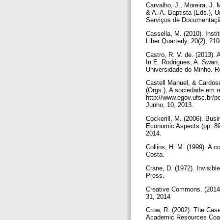
Carvalho, J., Moreira, J.
& A. A. Baptista (Eds.),
Serviços de Documentação
Cassella, M. (2010). Insti
Liber Quarterly, 20(2), 21
Castro, R. V. de. (2013).
In E. Rodrigues, A. Swan
Universidade do Minho. R
Castell Manuel, & Cardoso
(Orgs.), A sociedade em 
http://www.egov.ufsc.br/
Junho, 10, 2013.
Cockerill, M. (2006). Bus
Economic Aspects (pp. 89
2014.
Collins, H. M. (1999). A 
Costa.
Crane, D. (1972). Invisibl
Press.
Creative Commons. (2014)
31, 2014
Crow, R. (2002). The Case
Academic Resources Coali