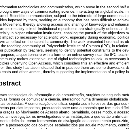
formation technologies and communication, which arose in the second half of 
brought new ways of communicating science, interacting on a global scale, m
rred. Scientific communication, subject to the interests of large commercial p
les imposed by them, seeking an autonomy that has been difficult to achieve
s Movement, thereby allowing access and sharing of knowledge and enhancin
are inextricably linked. Institutional repositories are strategically defined as d
ally in higher education institutions, enabling the pursuit of the objectives 
nd impact so necessary for scientific work, especially during economic, political
ve an effect on the scientific community. The work presented here had as ob
 the teaching community of Polytechnic Institute of Coimbra (IPC), in relation 
or publication by teachers, seeking to identify potential constraints to the de
s purpose, a questionnaire with a form of an online survey near the IPC teac
ommunity makes extensive use of digital technologies to look up necessary in
ciples underlying Open Access, which considers this an effective and efficient
ever, this study has also indicated that in practice there are some drawbacks du
n costs and other worries, thereby supporting the implementation of a policy 
bstract
vas tecnologias da informação e da comunicação, surgidas na segunda meta
ovas formas de comunicar a ciência, interagindo numa dimensão globalizada e
s esbatidas. A comunicação científica, sujeita aos interesses das grandes 
rilhetas por elas impostas, procurando obter uma autonomia que tem sido difíci
a graças ao Movimento de Acesso aberto, permitindo, desse modo, o acesso 
o a investigação, os investigadores e as instituições a que estão umbilicalm
camente definidos como ferramentas de divulgação do conhecimento produzido,
tem a prossecução dos objetivos estabelecidos por aquele movimento, contribu