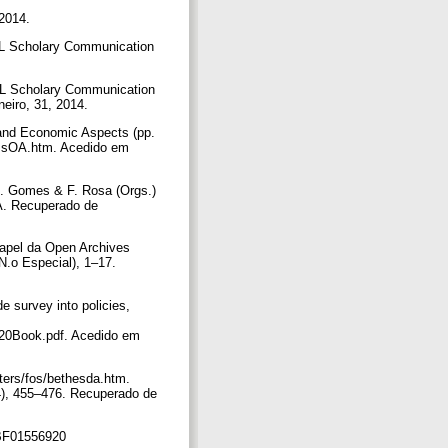
 2014.
CRL Scholary Communication
CRL Scholary Communication
neiro, 31, 2014.
 and Economic Aspects (pp.
atIsOA.htm. Acedido em
. J. Gomes & F. Rosa (Orgs.)
A. Recuperado de
.
papel da Open Archives
(N.o Especial), 1–17.
e survey into policies,
20Book.pdf. Acedido em
ters/fos/bethesda.htm.
(4), 455–476. Recuperado de
7/BF01556920