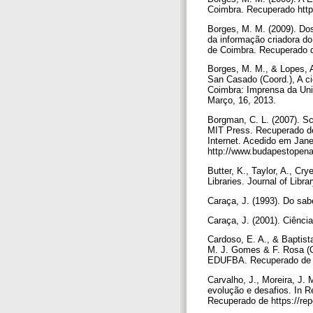
Coimbra. Recuperado http
Borges, M. M. (2009). Dos 
da informação criadora d
de Coimbra. Recuperado d
Borges, M. M., & Lopes, A
San Casado (Coord.), A c
Coimbra: Imprensa da Uni
Março, 16, 2013.
Borgman, C. L. (2007). Sch
MIT Press. Recuperado de 
Internet. Acedido em Jane
http://www.budapestopenac
Butter, K., Taylor, A., Cr
Libraries. Journal of Lib
Caraça, J. (1993). Do sabe
Caraça, J. (2001). Ciênci
Cardoso, E. A., & Baptist
M. J. Gomes & F. Rosa (O
EDUFBA. Recuperado de http
Carvalho, J., Moreira, J. 
evolução e desafios. In 
Recuperado de https://repo