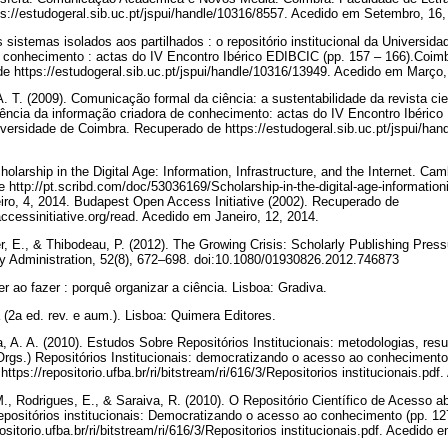
s://estudogeral.sib.uc.pt/jspui/handle/10316/8557. Acedido em Setembro, 16
sistemas isolados aos partilhados : o repositório institucional da Universida
o conhecimento : actas do IV Encontro Ibérico EDIBCIC (pp. 157 – 166).Coim
e https://estudogeral.sib.uc.pt/jspui/handle/10316/13949. Acedido em Março
. T. (2009). Comunicação formal da ciência: a sustentabilidade da revista cie
iência da informação criadora de conhecimento: actas do IV Encontro Ibéric
versidade de Coimbra. Recuperado de https://estudogeral.sib.uc.pt/jspui/ha
olarship in the Digital Age: Information, Infrastructure, and the Internet. C
http://pt.scribd.com/doc/53036169/Scholarship-in-the-digital-age-informationi
iro, 4, 2014. Budapest Open Access Initiative (2002). Recuperado de
cessinitiative.org/read. Acedido em Janeiro, 12, 2014.
yer, E., & Thibodeau, P. (2012). The Growing Crisis: Scholarly Publishing Pre
rary Administration, 52(8), 672–698. doi:10.1080/01930826.2012.746873
r ao fazer : porquê organizar a ciência. Lisboa: Gradiva.
a (2a ed. rev. e aum.). Lisboa: Quimera Editores.
a, A. A. (2010). Estudos Sobre Repositórios Institucionais: metodologias, re
rgs.) Repositórios Institucionais: democratizando o acesso ao conhecimento 
s://repositorio.ufba.br/ri/bitstream/ri/616/3/Repositorios institucionais.pdf
M., Rodrigues, E., & Saraiva, R. (2010). O Repositório Científico de Acesso a
Repositórios institucionais: Democratizando o acesso ao conhecimento (pp. 
sitorio.ufba.br/ri/bitstream/ri/616/3/Repositorios institucionais.pdf. Acedid