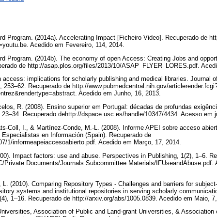
rd Program. (2014a). Accelerating Impact [Ficheiro Video]. Recuperado de h
outu.be. Acedido em Fevereiro, 114, 2014.
rd Program. (2014b). The economy of open Access: Creating Jobs and opportun
perado de http://asap.plos.org/files/2013/10/ASAP_FLYER_LORES.pdf. Acedi
 access: implications for scholarly publishing and medical libraries. Journal o
, 253–62. Recuperado de http://www.pubmedcentral.nih.gov/articlerender.fcgi
ntrez&rendertype=abstract. Acedido em Junho, 16, 2013.
elos, R. (2008). Ensino superior em Portugal: décadas de profundas exigênc
, 23–34. Recuperado dehttp://dspace.usc.es/handle/10347/4434. Acesso em j
ts-Coll, I., & Martínez-Conde, M.-L. (2008). Informe APEI sobre acceso abiert
 Especialistas en Información (Spain). Recuperado de
12507/1/informeapeiaccesoabierto.pdf. Acedido em Março, 17, 2014.
0). Impact factors: use and abuse. Perspectives in Publishing, 1(2), 1–6. R
/PC/Private Documents/Journals Subcommittee Materials/IFUseandAbuse.pdf.
 L. (2010). Comparing Repository Types - Challenges and barriers for subject
ository systems and institutional repositories in serving scholarly communicatio
1(4), 1–16. Recuperado de http://arxiv.org/abs/1005.0839. Acedido em Maio, 7
iversities, Association of Public and Land-grant Universities, & Association 