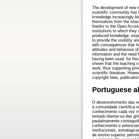
The development of new in
scientific community has 
knowledge increasingly blu
themselves from the shack
thanks to the Open Acces
institutions to which they 
produced knowledge, especi
to provide the visibility a
with consequences that ha
attitudes and behaviour of
information and the need f
having been used, for thi
shown that the teaching c
work, thus supporting prin
scientific literature. How
copyright laws, publicatio
Portuguese a
O desenvolvimento das no
à comunidade científica n
conhecimento cada vez mai
tentado libertar-se das g
paulatinamente conseguid
conhecimento e potenciand
institucionais, estrategi
de ensino superior, permi