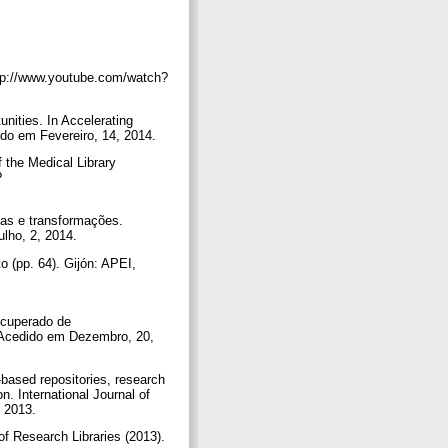
ttp://www.youtube.com/watch?
ities. In Accelerating
do em Fevereiro, 14, 2014.
f the Medical Library
?
ias e transformações.
ulho, 2, 2014.
o (pp. 64). Gijón: APEI,
ecuperado de
 Acedido em Dezembro, 20,
-based repositories, research
n. International Journal of
, 2013.
of Research Libraries (2013).