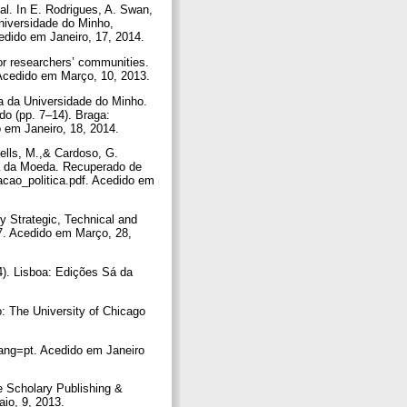
al. In E. Rodrigues, A. Swan,
niversidade do Minho,
edido em Janeiro, 17, 2014.
 for researchers’ communities.
9. Acedido em Março, 10, 2013.
ia da Universidade do Minho.
o (pp. 7–14). Braga:
o em Janeiro, 18, 2014.
ells, M.,& Cardoso, G.
sa da Moeda. Recuperado de
acao_politica.pdf. Acedido em
y Strategic, Technical and
7. Acedido em Março, 28,
64). Lisboa: Edições Sá da
o: The University of Chicago
ang=pt. Acedido em Janeiro
e Scholary Publishing &
aio, 9, 2013.