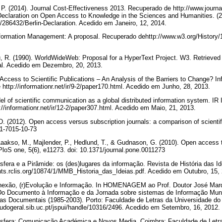
P. (2014). Journal Cost-Effectiveness 2013. Recuperado de http://www.journ
n Declaration on Open Access to Knowledge in the Sciences and Humanities. (
/286432/Berlin-Declaration. Acedido em Janeiro, 12, 2014.
nformation Management: A proposal. Recuperado dehttp://www.w3.org/History/
au, R. (1990). WorldWideWeb: Proposal for a HyperText Project. W3. Retrieved
al. Acedido em Dezembro, 20, 2013.
Access to Scientific Publications – An Analysis of the Barriers to Change? In
http://informationr.net/ir/9-2/paper170.html. Acedido em Junho, 28, 2013.
el of scientific communication as a global distributed information system. IR
//informationr.net/ir/12-2/paper307.html. Acedido em Maio, 21, 2013.
D. (2012). Open access versus subscription journals: a comparison of scient
41-7015-10-73
 Laakso, M., Majlender, P., Hedlund, T., & Gudnason, G. (2010). Open access to
. PloS one, 5(6), e11273. doi: 10.1371/journal.pone.0011273
sfera e a Pirâmide: os (des)lugares da informação. Revista de História das I
nts.rclis.org/10874/1/MMB_Historia_das_Ideias.pdf. Acedido em Outubro, 15,
onexão, (r)Evolução e Informação. In HOMENAGEM ao Prof. Doutor José Marq
Do Documento à Informação e da Jornada sobre sistemas de Informação Muni
as Documentais (1985-2003). Porto: Faculdade de Letras da Universidade do 
tudogeral.sib.uc.pt/jspui/handle/10316/2496. Acedido em Setembro, 16, 2012.
Esfera: Comunicação Académica e Novos Media. Coimbra: Faculdade de Letra