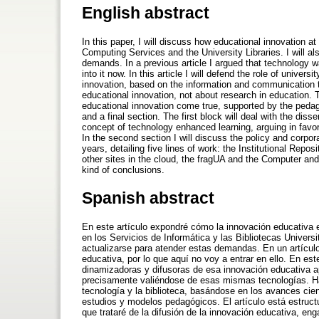
English abstract
In this paper, I will discuss how educational innovation a
Computing Services and the University Libraries. I will a
demands. In a previous article I argued that technology was
into it now. In this article I will defend the role of univers
innovation, based on the information and communication t
educational innovation, not about research in education. T
educational innovation come true, supported by the pedago
and a final section. The first block will deal with the diss
concept of technology enhanced learning, arguing in favor o
In the second section I will discuss the policy and corpora
years, detailing five lines of work: the Institutional R
other sites in the cloud, the fragUA and the Computer and Inf
kind of conclusions.
Spanish abstract
En este artículo expondré cómo la innovación educativa e
en los Servicios de Informática y las Bibliotecas Univers
actualizarse para atender estas demandas. En un artículo
educativa, por lo que aquí no voy a entrar en ello. En est
dinamizadoras y difusoras de esa innovación educativa a
precisamente valiéndose de esas mismas tecnologías. Ha
tecnología y la biblioteca, basándose en los avances cien
estudios y modelos pedagógicos. El artículo está estruct
que trataré de la difusión de la innovación educativa, en