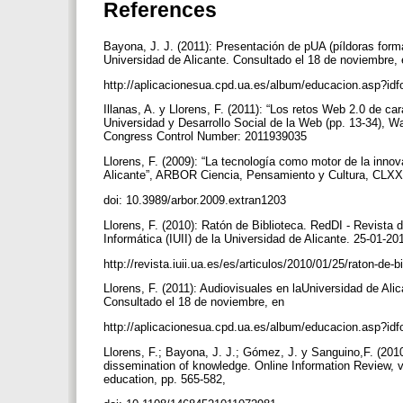
References
Bayona, J. J. (2011): Presentación de pUA (píldoras forma
Universidad de Alicante. Consultado el 18 de noviembre,
http://aplicacionesua.cpd.ua.es/album/educacion.asp?
Illanas, A. y Llorens, F. (2011): “Los retos Web 2.0 de c
Universidad y Desarrollo Social de la Web (pp. 13-34), 
Congress Control Number: 2011939035
Llorens, F. (2009): “La tecnología como motor de la innova
Alicante”, ARBOR Ciencia, Pensamiento y Cultura, CLXXXV
doi: 10.3989/arbor.2009.extran1203
Llorens, F. (2010): Ratón de Biblioteca. RedDI - Revista d
Informática (IUII) de la Universidad de Alicante. 25-01-20
http://revista.iuii.ua.es/es/articulos/2010/01/25/raton-de-
Llorens, F. (2011): Audiovisuales en laUniversidad de Alic
Consultado el 18 de noviembre, en
http://aplicacionesua.cpd.ua.es/album/educacion.asp?
Llorens, F.; Bayona, J. J.; Gómez, J. y Sanguino,F. (2010)
dissemination of knowledge. Online Information Review, 
education, pp. 565-582,