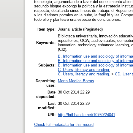
tecnología, argumentando a favor del conocimiento abierto
segundo bloque expongo la política y la estrategia institu
respecto, detallando cinco líneas de trabajo: el Reposit
y los distintos portales en la nube, la fragUA y las Comp
todo ello y plantearé una especie de conclusiones.
Item type:
Journal article (Paginated)
Biblioteca universitaria, innovación educat
repositorios, OCW, audiovisuales, competenc
Keywords:
innovation, technology enhanced learning, o
(CI2).
B. Information use and sociology of informa
B. Information use and sociology of informa
Subjects:
B. Information use and sociology of informa
C. Users, literacy and reading.
C. Users, literacy and reading.
>
CD. User t
Depositing
Marta Macías-Borras
user:
Date
30 Oct 2014 22:29
deposited:
Last
30 Oct 2014 22:29
modified:
URI:
http://hdl.handle.net/10760/24041
Check full metadata for this record