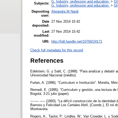
G. Industry, profession and education.
>
GG
Subjects:
G. Industry, profession and education.
>
GH
Depositing
Alejandra M Nardi
user:
Date
27 Nov 2014 15:42
deposited:
Last
27 Nov 2014 15:42
modified:
URI:
http://hdl.handle.net/10760/24171
Check full metadata for this record
References
Edelstein, G. y Salit, C. (1998). “Para analizar y debatir
Universidad Nacional (inédito).
Furlan, A. (1996). “Curriculum e Institución”. Morelia, M
Remedi, E. (1995). “Currículum y gestión, una lectura d
Bogotá, 3-21 julio (paper).
-------- ----- (1993). “La difícil construcción de la identi
Barroso y Felicidad Los Certales Abril, (Coords.), El rol
Montraveta.
Rogers, A.; Taylor, P.; Lindley, W.; Van Crowder, L. y So