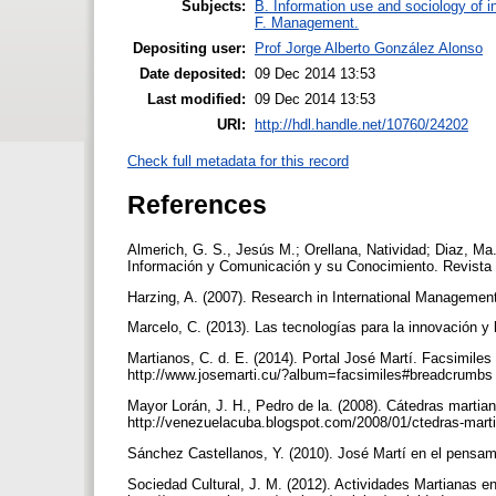
Subjects:
B. Information use and sociology of i
F. Management.
Depositing user:
Prof Jorge Alberto González Alonso
Date deposited:
09 Dec 2014 13:53
Last modified:
09 Dec 2014 13:53
URI:
http://hdl.handle.net/10760/24202
Check full metadata for this record
References
Almerich, G. S., Jesús M.; Orellana, Natividad; Diaz, Ma.
Información y Comunicación y su Conocimiento. Revista 
Harzing, A. (2007). Research in International Managemen
Marcelo, C. (2013). Las tecnologías para la innovación y
Martianos, C. d. E. (2014). Portal José Martí. Facsimile
http://www.josemarti.cu/?album=facsimiles#breadcrumb
Mayor Lorán, J. H., Pedro de la. (2008). Cátedras martia
http://venezuelacuba.blogspot.com/2008/01/ctedras-mart
Sánchez Castellanos, Y. (2010). José Martí en el pensam
Sociedad Cultural, J. M. (2012). Actividades Martianas e