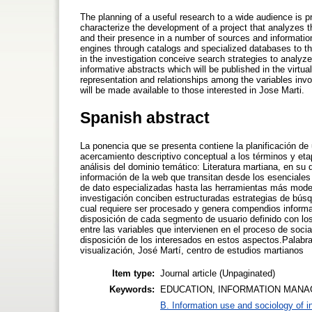
The planning of a useful research to a wide audience is 
characterize the development of a project that analyzes t
and their presence in a number of sources and informati
engines through catalogs and specialized databases to t
in the investigation conceive search strategies to analy
informative abstracts which will be published in the vir
representation and relationships among the variables invol
will be made available to those interested in Jose Marti.
Spanish abstract
La ponencia que se presenta contiene la planificación de 
acercamiento descriptivo conceptual a los términos y etap
análisis del dominio temático: Literatura martiana, en su
información de la web que transitan desde los esencial
de dato especializadas hasta las herramientas más moder
investigación conciben estructuradas estrategias de búsq
cual requiere ser procesado y genera compendios informa
disposición de cada segmento de usuario definido con lo
entre las variables que intervienen en el proceso de soci
disposición de los interesados en estos aspectos.Palabra
visualización, José Martí, centro de estudios martianos
Item type:
Journal article (Unpaginated)
Keywords:
EDUCATION, INFORMATION MANA
B. Information use and sociology of i