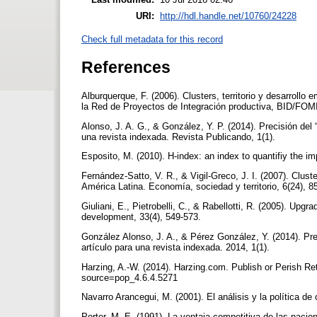
URI:
http://hdl.handle.net/10760/24228
Check full metadata for this record
References
Alburquerque, F. (2006). Clusters, territorio y desarrollo 
la Red de Proyectos de Integración productiva, BID/FOM
Alonso, J. A. G., & González, Y. P. (2014). Precisión del 
una revista indexada. Revista Publicando, 1(1).
Esposito, M. (2010). H-index: an index to quantifiy the im
Fernández-Satto, V. R., & Vigil-Greco, J. I. (2007). Cluste
América Latina. Economía, sociedad y territorio, 6(24), 
Giuliani, E., Pietrobelli, C., & Rabellotti, R. (2005). Upg
development, 33(4), 549-573.
González Alonso, J. A., & Pérez González, Y. (2014). Prec
artículo para una revista indexada. 2014, 1(1).
Harzing, A.-W. (2014). Harzing.com. Publish or Perish R
source=pop_4.6.4.5271
Navarro Arancegui, M. (2001). El análisis y la política de
Porter, M. E. (1991). La ventaja competitiva de las nacio