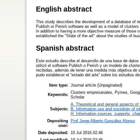
English abstract
This study describes the development of a database of r
Publish or Perish software as well as a model of clusters 
in addition to having a more objective measure of those of
established the "State of the art" about the studies of bu
Spanish abstract
Este estudio describe el desarrollo de una base de dato
utilizó el software Publish o Perish y un modelo de clúst
recibidas, además de tener una medida más objetiva de a
pudo establecer el “estado del arte” sobre los estudios de
Item type:
Journal article (Unpaginated)
Clusters empresariales, Pymes, Googl
Keywords:
Scholar
A. Theoretical and general aspects of l
Subjects:
B. Information use and sociology of in
H. Information sources, supports, cha
Depositing
Prof Jorge Alberto González Alonso
user:
Date deposited:
10 Jul 2016 02:46
Last modified:
10 Jul 2016 02:46