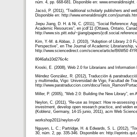
núm. 4, pp. 668-681. Disponible en: www.emeraldinsigh
Jacsó, P. (2011), “Traditional scholarly publishers and we
Disponible en: http://www.emeraldinsight.com/journals.h
Jiepu Jiang, D. H. & Ni, C. (2011), “Social Reference: Agg
Academic Resources”, en jcdl’11 (Ottawa, Ontario, Canadá,
http://www.sis.pitt.edu/~jjiang/papers/jcdl.social.referenc
Kim, Y.-M. & Abbas, J. (2010), “Adoption of Library 2.0
Perspective”, en The Journal of Academic Librarianship, v
http://www.sciencedirect.com/science/article/B6W50 
8046afa10d276c4c
Kroski, E. (2008), Web 2.0 for Librarians and Informati
Méndez González, R. (2012), Traducción & paratraducción 
y multimedia, Vigo: Universidad de Vigo, Facultad de Trad
http://www.paratraduccion.com/docu/Tesis_Ramon/Porta
Miller, P. (2005), “Web 2.0: Building the New Library”, en
Neylon, C. (2011), “Re-use as Impact: How re-assessing 
investment, develop open research practice, and widen e
(Koblenz, Germany, 14-15 junio, 2011), acm Web Science 
workshop2011/neylon-v0/
Nguyen, L. C.; Partridge, H. & Edwards, S. L. (2012), “Tow
30, núm. 2, pp. 335-346. Disponible en: http://eprints.