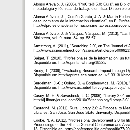
Alonso Arévalo, J. (2006), “ProCite® 5.0: Guía”, en Bibli
metodología y técnicas de trabajo científico. Disponible e
Alonso Arévalo, J. ; Cordón García, J. A. & Martín Rodero
descubrimiento de la información científica”, en El Profes
http://elprofesionaldelainformacion.me tapress.com/open
Alonso Arévalo, J. & Vázquez Vázquez, M. (2013), “Las li
Biblioteca, vol. 9, núm. 34, pp. 58-67.
Armstrong, A. (2011), “Searching 2.0”, en The Journal of 
http://www.sciencedirect.com/science/article/pii/S0099
Baiget, T. (2010), “Profesionales de la información: un fut
Disponible en: http://eprints.rclis.org/19323/
Brody, T. (2006), “Evaluating Research Impact through O
Disponible en: http://eprints.ecs.soton.ac.uk/13313/1/bro
Burgelman, J.-C.; Osimo, D. & Bogdanowicz, M. (2010), “S
Disponible en: http://www.uic.edu/htbin/cgiwrap/bin/ojs/i
Casey, M. E. & Savastinuk, L. C. (2006), “Library 2.0”, en
http://lj.libraryjournal.com/2010/05/technology/library-2-0/
Castagné, M. (2011), Rural Library 2.0: A Proposal to Me
Libraries, San José: San José State University. Disponib
Cooke, N. A. (2011), “Professional development 2.0 for lib
Proceedings of the 77th ifla General Conference and Asse
13. Disponible en: http://conference.ifla.org/past/ifla77/