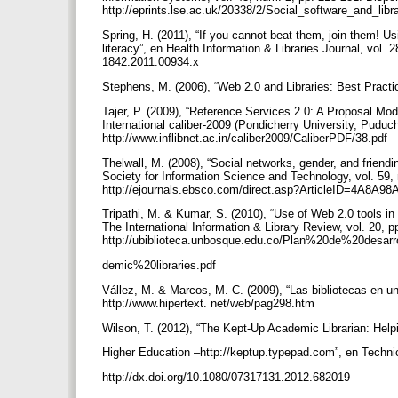
http://eprints.lse.ac.uk/20338/2/Social_software_and_libr
Spring, H. (2011), “If you cannot beat them, join them! Us
literacy”, en Health Information & Libraries Journal, vol. 
1842.2011.00934.x
Stephens, M. (2006), “Web 2.0 and Libraries: Best Practi
Tajer, P. (2009), “Reference Services 2.0: A Proposal Mod
International caliber-2009 (Pondicherry University, Puduch
http://www.inflibnet.ac.in/caliber2009/CaliberPDF/38.pdf
Thelwall, M. (2008), “Social networks, gender, and frien
Society for Information Science and Technology, vol. 59,
http://ejournals.ebsco.com/direct.asp?ArticleID=4A8A
Tripathi, M. & Kumar, S. (2010), “Use of Web 2.0 tools in
The International Information & Library Review, vol. 20, p
http://ubiblioteca.unbosque.edu.co/Plan%20de%20de
demic%20libraries.pdf
Vállez, M. & Marcos, M.-C. (2009), “Las bibliotecas en un
http://www.hipertext. net/web/pag298.htm
Wilson, T. (2012), “The Kept-Up Academic Librarian: He
Higher Education –http://keptup.typepad.com”, en Technic
http://dx.doi.org/10.1080/07317131.2012.682019