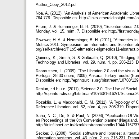
Author_Copy_2012.pdf
Noa, A. (2012), “An Analysis of American Academic Librar
764-776. Disponible en: http://links.emeraldinsight.com/
Priem, J. & Hemminger, B. H. (2010), “Scientometrics 2.0
Monday, vol. 15, núm. 7. Disponible en: http://firstmonda
Piwowar, H. A. & Hemminger, B. H. (2011), “Altmetrics in 
Metrics 2011: Symposium on Informetric and Scientometric
org/self-archived/PLoS-altmetrics-sigmetrics11-abstract.
Quinney, K.; Smith, S. & Galbraith, Q. (2010), “Bridging 
Technology and Libraries, vol. 29, núm. 4, pp. 205-213. Dis
Rasmussen, L. (2009), “The Librarian 2.0 and the visual 
Portugal, 28-30 enero, 2009), Ankara, Turkey: euclid (Eu
Disponible en: http://eprints.rclis.org/bitstream/10760/12
Rebiun, r.d.b.u.e. (2011), Science 2.0: The Use of Social
http://eprints.rclis.org/bitstream/10760/16162/1/Science
Rozaklis, L. & Macdonald, C. M. (2011), “A Typology of C
Reference Librarian, vol. 52, núm. 4, pp. 308-319. Dispo
Saha, N. C.; De, S. & Paul, N. (2008), “Application Of We
en Proceedings of the 6th Convention planner (Nagaland, 
http://ir.inflibnet.ac.in/dxml/bitstream/handle/1944/1157
Secker, J. (2008), “Social software and libraries: a literat
information systems, vol. 43, núm. 2, pp. 215-231. Dispon