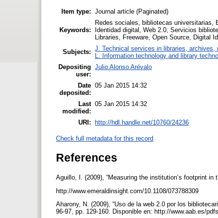
Item type:
Journal article (Paginated)
Redes sociales, bibliotecas universitarias, 
Keywords:
Identidad digital, Web 2.0, Servicios bibliote
Libraries, Freeware, Open Source, Digital Id
J. Technical services in libraries, archive
Subjects:
L. Information technology and library techn
Depositing
Julio Alonso Arévalo
user:
Date
05 Jan 2015 14:32
deposited:
Last
05 Jan 2015 14:32
modified:
URI:
http://hdl.handle.net/10760/24236
Check full metadata for this record
References
Aguillo, I. (2009), “Measuring the institution’s footprint 
http://www.emeraldinsight.com/10.1108/073788309
Aharony, N. (2009), “Uso de la web 2.0 por los bibliotecar
96-97, pp. 129-160. Disponible en: http://www.aab.es/pd