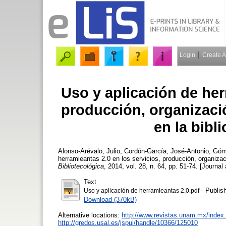
Login
Create 
Uso y aplicación de her
producción, organizació
en la bibli
Alonso-Arévalo, Julio
,
Cordón-García, José-Antonio
,
Góm
herramieantas 2.0 en los servicios, producción, organizaci
Bibliotecológica
, 2014, vol. 28, n. 64, pp. 51-74. [Journal 
Text
- Publis
Uso y aplicación de herramieantas 2.0.pdf
Download (370kB)
Alternative locations:
http://www.revistas.unam.mx/index.
http://gredos.usal.es/jspui/handle/10366/125010