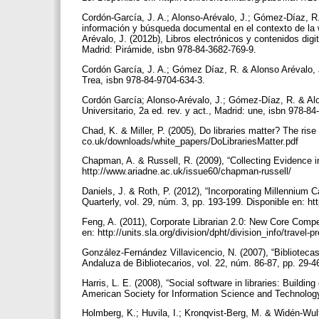
Cordón-García, J. A.; Alonso-Arévalo, J.; Gómez-Díaz, R
información y búsqueda documental en el contexto de la 
Arévalo, J. (2012b), Libros electrónicos y contenidos dig
Madrid: Pirámide, isbn 978-84-3682-769-9.
Cordón García, J. A.; Gómez Díaz, R. & Alonso Arévalo, J.
Trea, isbn 978-84-9704-634-3.
Cordón García; Alonso-Arévalo, J.; Gómez-Díaz, R. & Alon
Universitario, 2a ed. rev. y act., Madrid: une, isbn 978-8
Chad, K. & Miller, P. (2005), Do libraries matter? The rise 
co.uk/downloads/white_papers/DoLibrariesMatter.pdf
Chapman, A. & Russell, R. (2009), “Collecting Evidence i
http://www.ariadne.ac.uk/issue60/chapman-russell/
Daniels, J. & Roth, P. (2012), “Incorporating Millennium
Quarterly, vol. 29, núm. 3, pp. 193-199. Disponible en: 
Feng, A. (2011), Corporate Librarian 2.0: New Core Compet
en: http://units.sla.org/division/dpht/division_info/travel
González-Fernández Villavicencio, N. (2007), “Bibliotecas
Andaluza de Bibliotecarios, vol. 22, núm. 86-87, pp. 29-
Harris, L. E. (2008), “Social software in libraries: Build
American Society for Information Science and Technology
Holmberg, K.; Huvila, I.; Kronqvist-Berg, M. & Widén-Wulf