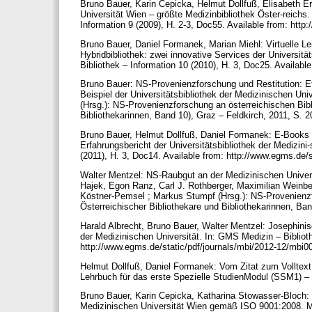
Bruno Bauer, Karin Cepicka, Helmut Dollfuß, Elisabeth Era
Universität Wien – größte Medizinbibliothek Öster-reichs
Information 9 (2009), H. 2-3, Doc55. Available from: htt
Bruno Bauer, Daniel Formanek, Marian Miehl: Virtuelle
Hybridbibliothek: zwei innovative Services der Universit
Bibliothek – Information 10 (2010), H. 3, Doc25. Availab
Bruno Bauer: NS-Provenienzforschung und Restitution: Et
Beispiel der Universitätsbibliothek der Medizinischen Un
(Hrsg.): NS-Provenienzforschung an österreichischen Bibl
Bibliothekarinnen, Band 10), Graz – Feldkirch, 2011, S. 
Bruno Bauer, Helmut Dollfuß, Daniel Formanek: E-Books 
Erfahrungsbericht der Universitätsbibliothek der Medizini
(2011), H. 3, Doc14. Available from: http://www.egms.de/
Walter Mentzel: NS-Raubgut an der Medizinischen Univers
Hajek, Egon Ranz, Carl J. Rothberger, Maximilian Weinbe
Köstner-Pemsel ; Markus Stumpf (Hrsg.): NS-Provenienzfo
Österreichischer Bibliothekare und Bibliothekarinnen, Ba
Harald Albrecht, Bruno Bauer, Walter Mentzel: Josephinis
der Medizinischen Universität. In: GMS Medizin – Biblioth
http://www.egms.de/static/pdf/journals/mbi/2012-12/mbi
Helmut Dollfuß, Daniel Formanek: Vom Zitat zum Volltext.
Lehrbuch für das erste Spezielle StudienModul (SSM1) – B
Bruno Bauer, Karin Cepicka, Katharina Stowasser-Bloch: Q
Medizinischen Universität Wien gemäß ISO 9001:2008. Mit