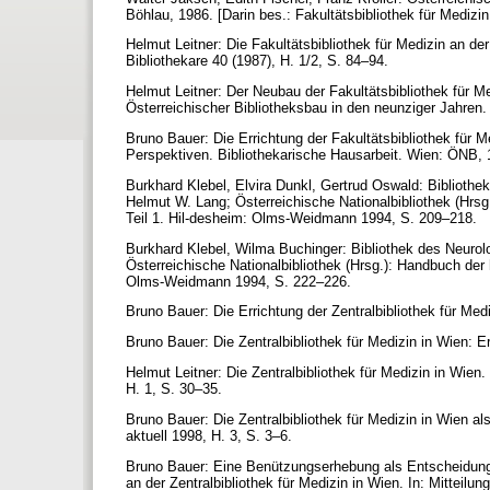
Böhlau, 1986. [Darin bes.: Fakultätsbibliothek für Mediz
Helmut Leitner: Die Fakultätsbibliothek für Medizin an der
Bibliothekare 40 (1987), H. 1/2, S. 84–94.
Helmut Leitner: Der Neubau der Fakultätsbibliothek für Me
Österreichischer Bibliotheksbau in den neunziger Jahren.
Bruno Bauer: Die Errichtung der Fakultätsbibliothek für 
Perspektiven. Bibliothekarische Hausarbeit. Wien: ÖNB,
Burkhard Klebel, Elvira Dunkl, Gertrud Oswald: Bibliothek
Helmut W. Lang; Österreichische Nationalbibliothek (Hrs
Teil 1. Hil-desheim: Olms-Weidmann 1994, S. 209–218.
Burkhard Klebel, Wilma Buchinger: Bibliothek des Neurolo
Österreichische Nationalbibliothek (Hrsg.): Handbuch der
Olms-Weidmann 1994, S. 222–226.
Bruno Bauer: Die Errichtung der Zentralbibliothek für Med
Bruno Bauer: Die Zentralbibliothek für Medizin in Wien: E
Helmut Leitner: Die Zentralbibliothek für Medizin in Wien.
H. 1, S. 30–35.
Bruno Bauer: Die Zentralbibliothek für Medizin in Wien als
aktuell 1998, H. 3, S. 3–6.
Bruno Bauer: Eine Benützungserhebung als Entscheidungshil
an der Zentralbibliothek für Medizin in Wien. In: Mitteilu