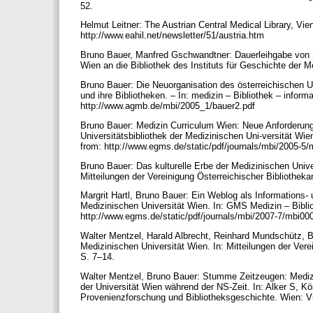
52.
Helmut Leitner: The Austrian Central Medical Library, Vie
http://www.eahil.net/newsletter/51/austria.htm
Bruno Bauer, Manfred Gschwandtner: Dauerleihgabe von 2
Wien an die Bibliothek des Instituts für Geschichte der Me
Bruno Bauer: Die Neuorganisation des österreichischen Un
und ihre Bibliotheken. – In: medizin – Bibliothek – informa
http://www.agmb.de/mbi/2005_1/bauer2.pdf
Bruno Bauer: Medizin Curriculum Wien: Neue Anforderunge
Universitätsbibliothek der Medizinischen Uni-versität Wien
from: http://www.egms.de/static/pdf/journals/mbi/2005-5
Bruno Bauer: Das kulturelle Erbe der Medizinischen Unive
Mitteilungen der Vereinigung Österreichischer Bibliotheka
Margrit Hartl, Bruno Bauer: Ein Weblog als Informations-
Medizinischen Universität Wien. In: GMS Medizin – Biblio
http://www.egms.de/static/pdf/journals/mbi/2007-7/mbi0
Walter Mentzel, Harald Albrecht, Reinhard Mundschütz, B
Medizinischen Universität Wien. In: Mitteilungen der Vere
S. 7–14.
Walter Mentzel, Bruno Bauer: Stumme Zeitzeugen: Medizi
der Universität Wien während der NS-Zeit. In: Alker S, Kö
Provenienzforschung und Bibliotheksgeschichte. Wien: V