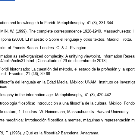
tion and knowledge à la Floridi. Metaphilosophy, 41 (3), 331-344.
N, W. (1999). The complete correspondence 1928-1940. Massachusetts: Ha
pona (2003). El maestro o Sobre el lenguaje y otros textos. Madrid: Trotta.
rks of Francis Bacon. Londres: C. & J. Rivington.
ation as self-organized complexity: A unifying viewpoint. Information Resear
-4/colis/colis31.html. [Consultado el 29 de diciembre de 2013]
ridi historizado: La cuestión del método, el estado de la profesión y la oportu
ridi. Escritos, 21 (46), 39-68.
losofía del lenguaje en la Edad Media. México: UNAM, Instituto de Investigac
gicas.
osophy in the information age. Metaphilosophy, 41 (3), 420-442.
opología filosófica: Introducción a una filosofía de la cultura. México: Fon
e oratore, 1. Londres: W. Heinemann; Massachusetts: Harvard University.
te mecánica: Introducción filosófica a mentes, máquinas y representación m
 F. (1993). ¿Qué es la filosofía? Barcelona: Anagrama.