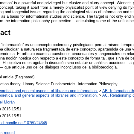
rmation” is a powerful and privileged but elusive and blurry concept. Wiener’s 
concept, taking it apart from a merely physicalist point of view denying its hy
g and tangential issues regarding the ontological status of information and s
 as a basis for informational studies and science. The target is not only endin
m the information philosophy perspective— articulating some of the unfinishe
ract
“información” es un concepto poderoso y privilegiado, pero al mismo tiempo 
a dilucidar la naturaleza fragmentada de este concepto, apartándola de una v
lemórfica. El artículo examina cuestiones circundantes y tangenciales en rela
una noción noética con respecto a este concepto de forma tal, que sirva de ba
. El objetivo no es agotar la discusión sino estatuir un análisis acucioso —a p
n— que articule uno de los diálogos inconclusos de la bibliotecología.
l article (Paginated)
ation theory, Library Science Fundamentals, Information Philosophy
oretical and general aspects of libraries and information.
>
AB. Information th
oretical and general aspects of libraries and information.
>
AC. Relationship of
iel Morán
n 2015 15:51
n 2015 15:51
/hdl.handle.net/10760/24345
is record