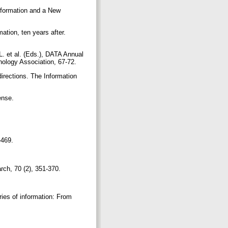
nformation and a New
tion, ten years after.
. et al. (Eds.), DATA Annual
nology Association, 67-72.
directions. The Information
Sense.
9-469.
rch, 70 (2), 351-370.
ies of information: From