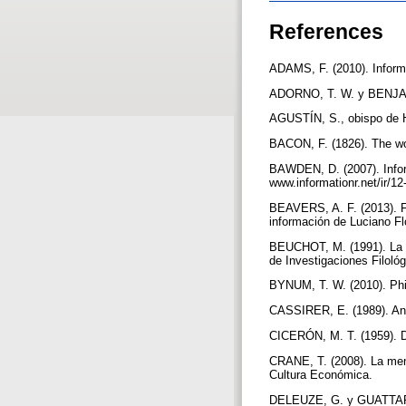
References
ADAMS, F. (2010). Informa
ADORNO, T. W. y BENJAMI
AGUSTÍN, S., obispo de Hi
BACON, F. (1826). The wo
BAWDEN, D. (2007). Inform
www.informationr.net/ir/12
BEAVERS, A. F. (2013). Flo
información de Luciano Flo
BEUCHOT, M. (1991). La fi
de Investigaciones Filoló
BYNUM, T. W. (2010). Phil
CASSIRER, E. (1989). Antr
CICERÓN, M. T. (1959). D
CRANE, T. (2008). La men
Cultura Económica.
DELEUZE, G. y GUATTARI,