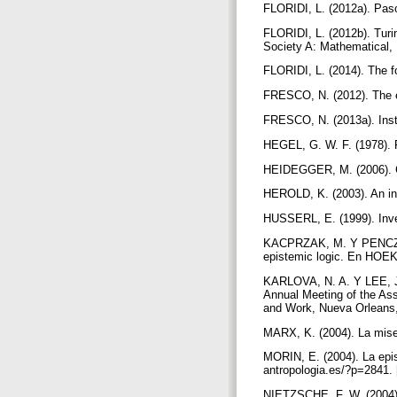
FLORIDI, L. (2012a). Pasos
FLORIDI, L. (2012b). Turi
Society A: Mathematical,
FLORIDI, L. (2014). The fo
FRESCO, N. (2012). The ex
FRESCO, N. (2013a). Instr
HEGEL, G. W. F. (1978). 
HEIDEGGER, M. (2006). C
HEROLD, K. (2003). An in
HUSSERL, E. (1999). Inves
KACPRZAK, M. Y PENCZEK,
epistemic logic. En HOEK,
KARLOVA, N. A. Y LEE, J. 
Annual Meeting of the Ass
and Work, Nueva Orleans, 
MARX, K. (2004). La miser
MORIN, E. (2004). La epis
antropologia.es/?p=2841. 
NIETZSCHE, F. W. (2004). 