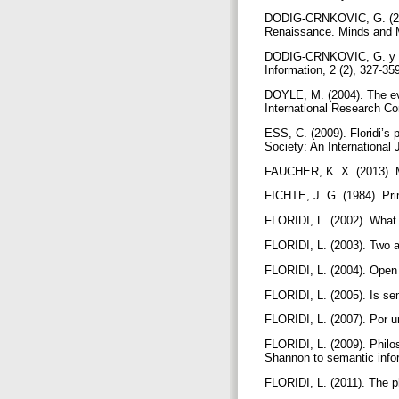
DODIG-CRNKOVIC, G. (2003
Renaissance. Minds and M
DODIG-CRNKOVIC, G. y HOF
Information, 2 (2), 327-35
DOYLE, M. (2004). The evo
International Research Co
ESS, C. (2009). Floridi’s 
Society: An International 
FAUCHER, K. X. (2013). M
FICHTE, J. G. (1984). Pri
FLORIDI, L. (2002). What 
FLORIDI, L. (2003). Two a
FLORIDI, L. (2004). Open 
FLORIDI, L. (2005). Is s
FLORIDI, L. (2007). Por u
FLORIDI, L. (2009). Phil
Shannon to semantic infor
FLORIDI, L. (2011). The ph