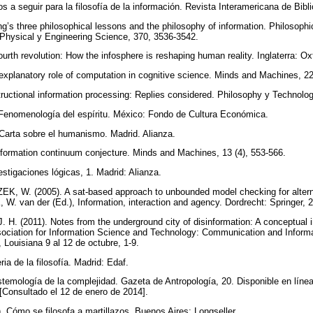
 a seguir para la filosofía de la información. Revista Interamericana de Bibli
ng’s three philosophical lessons and the philosophy of information. Philosoph
 Physical y Engineering Science, 370, 3536-3542.
urth revolution: How the infosphere is reshaping human reality. Inglaterra: Ox
planatory role of computation in cognitive science. Minds and Machines, 22
uctional information processing: Replies considered. Philosophy y Technolog
Fenomenología del espíritu. México: Fondo de Cultura Económica.
arta sobre el humanismo. Madrid. Alianza.
formation continuum conjecture. Minds and Machines, 13 (4), 553-566.
tigaciones lógicas, 1. Madrid: Alianza.
 W. (2005). A sat-based approach to unbounded model checking for alterna
 W. van der (Ed.), Information, interaction and agency. Dordrecht: Springer,
H. (2011). Notes from the underground city of disinformation: A conceptual 
ociation for Information Science and Technology: Communication and Informa
Louisiana 9 al 12 de octubre, 1-9.
ia de la filosofía. Madrid: Edaf.
temología de la complejidad. Gazeta de Antropología, 20. Disponible en líne
[Consultado el 12 de enero de 2014].
Cómo se filosofa a martillazos. Buenos Aires: Longseller.