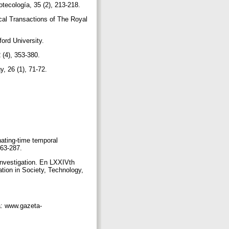
otecología, 35 (2), 213-218.
ical Transactions of The Royal
ford University.
 (4), 353-380.
y, 26 (1), 71-72.
ting-time temporal
 263-287.
investigation. En LXXIVth
tion in Society, Technology,
a: www.gazeta-