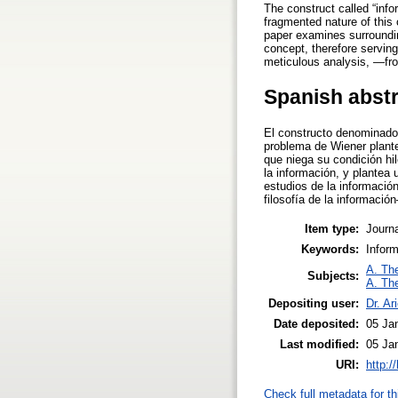
The construct called “info
fragmented nature of this 
paper examines surroundin
concept, therefore serving
meticulous analysis, —fro
Spanish abst
El constructo denominado 
problema de Wiener plante
que niega su condición hi
la información, y plantea 
estudios de la información
filosofía de la informació
Item type:
Journa
Keywords:
Inform
A. The
Subjects:
A. The
Depositing user:
Dr. Ar
Date deposited:
05 Ja
Last modified:
05 Ja
URI:
http:/
Check full metadata for th