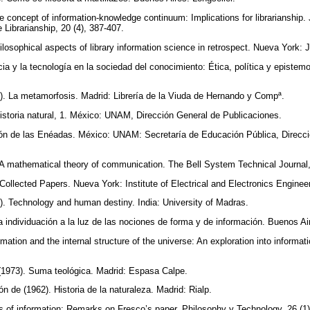
 concept of information-knowledge continuum: Implications for librarianship. J
Librarianship, 20 (4), 387-407.
losophical aspects of library information science in retrospect. Nueva York: J
cia y la tecnología en la sociedad del conocimiento: Ética, política y episte
 La metamorfosis. Madrid: Librería de la Viuda de Hernando y Compª.
Historia natural, 1. México: UNAM, Dirección General de Publicaciones.
n de las Enéadas. México: UNAM: Secretaría de Educación Pública, Direcci
 mathematical theory of communication. The Bell System Technical Journal,
llected Papers. Nueva York: Institute of Electrical and Electronics Enginee
Technology and human destiny. India: University of Madras.
individuación a la luz de las nociones de forma y de información. Buenos Ai
ation and the internal structure of the universe: An exploration into informat
73). Suma teológica. Madrid: Espasa Calpe.
de (1962). Historia de la naturaleza. Madrid: Rialp.
 of information: Remarks on Fresco’s paper. Philosophy y Technology, 26 (1