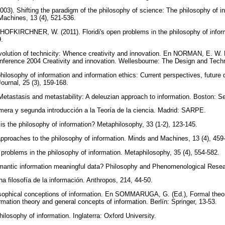
). Shifting the paradigm of the philosophy of science: The philosophy of i
achines, 13 (4), 521-536.
KIRCHNER, W. (2011). Floridi's open problems in the philosophy of informa
9.
lution of technicity: Whence creativity and innovation. En NORMAN, E. W. L
nference 2004 Creativity and innovation. Wellesbourne: The Design and Tech
philosophy of information and information ethics: Current perspectives, future 
Journal, 25 (3), 159-168.
etastasis and metastability: A deleuzian approach to information. Boston: 
mera y segunda introducción a la Teoría de la ciencia. Madrid: SARPE.
is the philosophy of information? Metaphilosophy, 33 (1-2), 123-145.
pproaches to the philosophy of information. Minds and Machines, 13 (4), 45
problems in the philosophy of information. Metaphilosophy, 35 (4), 554-582.
emantic information meaningful data? Philosophy and Phenomenological Resea
na filosofía de la información. Anthropos, 214, 44-50.
osophical conceptions of information. En SOMMARUGA, G. (Ed.), Formal theor
mation theory and general concepts of information. Berlín: Springer, 13-53.
ilosophy of information. Inglaterra: Oxford University.