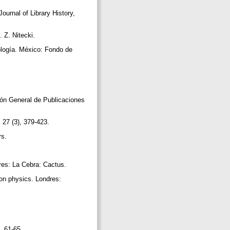
ournal of Library History,
. Z. Nitecki.
mología. México: Fondo de
ón General de Publicaciones
 27 (3), 379-423.
rs.
res: La Cebra: Cactus.
ion physics. Londres:
), 61-65.