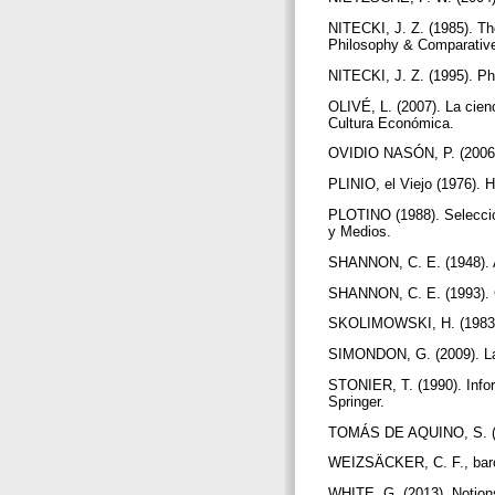
NITECKI, J. Z. (1985). The
Philosophy & Comparative 
NITECKI, J. Z. (1995). Phi
OLIVÉ, L. (2007). La cien
Cultura Económica.
OVIDIO NASÓN, P. (2006).
PLINIO, el Viejo (1976). 
PLOTINO (1988). Selecció
y Medios.
SHANNON, C. E. (1948). A
SHANNON, C. E. (1993). Co
SKOLIMOWSKI, H. (1983). 
SIMONDON, G. (2009). La 
STONIER, T. (1990). Inform
Springer.
TOMÁS DE AQUINO, S. (19
WEIZSÄCKER, C. F., barón 
WHITE, G. (2013). Notions