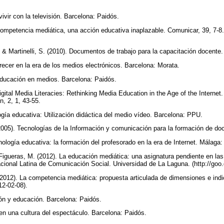
ivir con la televisión. Barcelona: Paidós.
competencia mediática, una acción educativa inaplazable. Comunicar, 39, 7-8
. & Martinelli, S. (2010). Documentos de trabajo para la capacitación docent
ecer en la era de los medios electrónicos. Barcelona: Morata.
ducación en medios. Barcelona: Paidós.
gital Media Literacies: Rethinking Media Education in the Age of the Interne
n, 2, 1, 43-55.
ogía educativa: Utilización didáctica del medio vídeo. Barcelona: PPU.
2005). Tecnologías de la Información y comunicación para la formación de d
ología educativa: la formación del profesorado en la era de Internet. Málaga: 
Figueras, M. (2012). La educación mediática: una asignatura pendiente en la
cional Latina de Comunicación Social. Universidad de La Laguna. (http://go
. (2012). La competencia mediática: propuesta articulada de dimensiones e ind
12-02-08).
sión y educación. Barcelona: Paidós.
 en una cultura del espectáculo. Barcelona: Paidós.