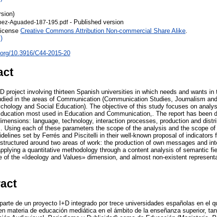
rsion)
- Published version
pez-Aguaded-187-195.pdf
License
Creative Commons Attribution Non-commercial Share Alike
.
)
i.org/10.3916/C44-2015-20
act
D project involving thirteen Spanish universities in which needs and wants in 
tudied in the areas of Communication (Communication Studies, Journalism and
hology and Social Education). The objective of this study focuses on analys
 Education most used in Education and Communication,. The report has been 
mensions: language, technology, interaction processes, production and distri
. Using each of these parameters the scope of the analysis and the scope of
delines set by Ferrés and Piscitelli in their well-known proposal of indicators
tructured around two areas of work: the production of own messages and inte
applying a quantitative methodology through a content analysis of semantic f
ce of the «Ideology and Values» dimension, and almost non-existent represent
ract
 parte de un proyecto I+D integrado por trece universidades españolas en el q
n materia de educación mediática en el ámbito de la enseñanza superior, tan