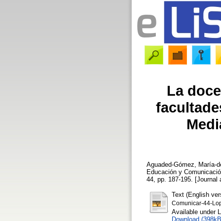
La doce
facultad
Medi
Aguaded-Gómez, María-de
Educación y Comunicación
44, pp. 187-195. [Journal a
Text (English ver
Comunicar-44-Lop
Available under 
Download (398kB