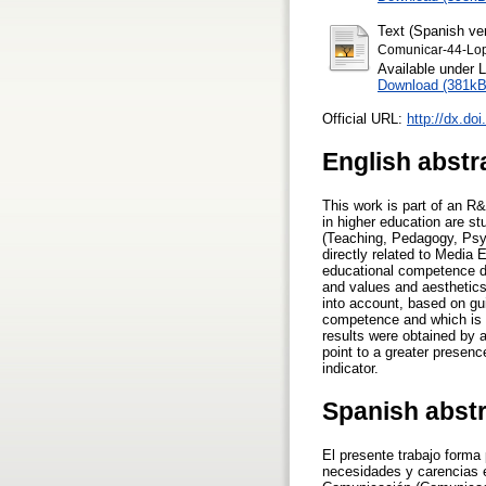
Text (Spanish ve
Comunicar-44-Lo
Available under 
Download (381kB
Official URL:
http://dx.do
English abstr
This work is part of an R&
in higher education are s
(Teaching, Pedagogy, Psyc
directly related to Media
educational competence di
and values and aesthetics
into account, based on gui
competence and which is s
results were obtained by 
point to a greater presen
indicator.
Spanish abst
El presente trabajo forma
necesidades y carencias e