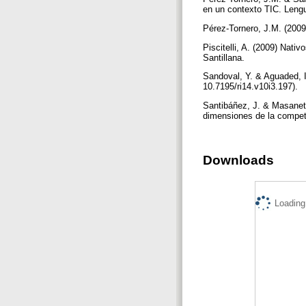
en un contexto TIC. Lengu
Pérez-Tornero, J.M. (2009)
Piscitelli, A. (2009) Nativ
Santillana.
Sandoval, Y. & Aguaded, I
10.7195/ri14.v10i3.197).
Santibáñez, J. & Masanet,
dimensiones de la compet
Downloads
Loading.