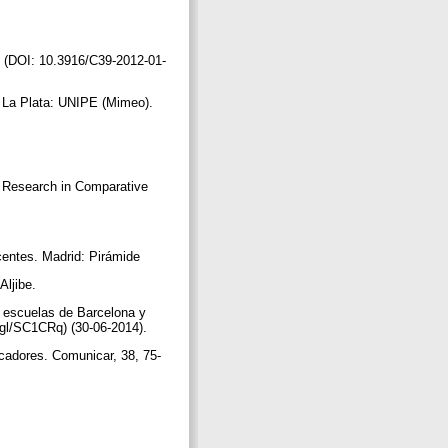
. (DOI: 10.3916/C39-2012-01-
e. La Plata: UNIPE (Mimeo).
t. Research in Comparative
ocentes. Madrid: Pirámide
Aljibe.
s escuelas de Barcelona y
o.gl/SC1CRq) (30-06-2014).
icadores. Comunicar, 38, 75-