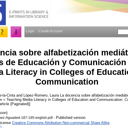
Login
Create Account
ncia sobre alfabetización mediát
es de Educación y Comunicación
a Literacy in Colleges of Educat
Communication
-la-Cinta
and
López-Romero, Laura
La docencia sobre alfabetización mediáti
 = Teaching Media Literacy in Colleges of Education and Communication.
C
rticle (Paginated)]
sion)
- Published version
ez-Aguaded-187-195-english.pdf
License
Creative Commons Attribution Non-commercial Share Alike
.
)