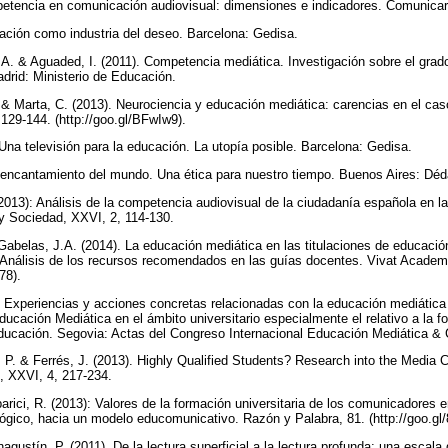
petencia en comunicación audiovisual: dimensiones e indicadores. Comunicar
cación como industria del deseo. Barcelona: Gedisa.
a, A. & Aguaded, I. (2011). Competencia mediática. Investigación sobre el gra
drid: Ministerio de Educación.
 & Marta, C. (2013). Neurociencia y educación mediática: carencias en el cas
129-144. (http://goo.gl/BFwIw9).
 Una televisión para la educación. La utopía posible. Barcelona: Gedisa.
reencantamiento del mundo. Una ética para nuestro tiempo. Buenos Aires: Dé
2013): Análisis de la competencia audiovisual de la ciudadanía española en l
y Sociedad, XXVI, 2, 114-130.
Gabelas, J.A. (2014). La educación mediática en las titulaciones de educaci
 Análisis de los recursos recomendados en las guías docentes. Vivat Academi
78).
11). Experiencias y acciones concretas relacionadas con la educación mediática
ucación Mediática en el ámbito universitario especialmente el relativo a la f
educación. Segovia: Actas del Congreso Internacional Educación Mediática & 
 P. & Ferrés, J. (2013). Highly Qualified Students? Research into the Media
, XXVI, 4, 217-234.
arici, R. (2013): Valores de la formación universitaria de los comunicadores e
lógico, hacia un modelo educomunicativo. Razón y Palabra, 81. (http://goo.gl/
gustín, P. (2011). De la lectura superficial a la lectura profunda: una escala