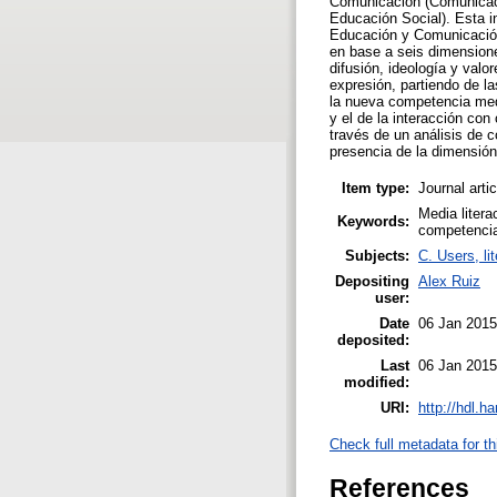
Comunicación (Comunicaci
Educación Social). Esta in
Educación y Comunicación,
en base a seis dimensione
difusión, ideología y valo
expresión, partiendo de la
la nueva competencia medi
y el de la interacción con
través de un análisis de 
presencia de la dimensión
Item type:
Journal arti
Media litera
Keywords:
competencia 
Subjects:
C. Users, li
Depositing
Alex Ruiz
user:
Date
06 Jan 2015
deposited:
Last
06 Jan 2015
modified:
URI:
http://hdl.h
Check full metadata for th
References