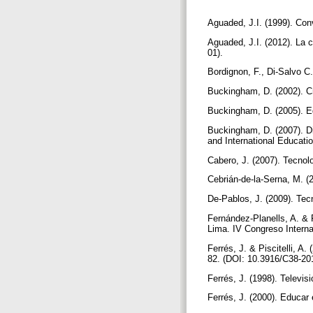
Aguaded, J.I. (1999). Conv
Aguaded, J.I. (2012). La 
01).
Bordignon, F., Di-Salvo C
Buckingham, D. (2002). Cr
Buckingham, D. (2005). E
Buckingham, D. (2007). Di
and International Educatio
Cabero, J. (2007). Tecnol
Cebrián-de-la-Serna, M. (
De-Pablos, J. (2009). Tecn
Fernández-Planells, A. & 
Lima. IV Congreso Interna
Ferrés, J. & Piscitelli, A
82. (DOI: 10.3916/C38-20
Ferrés, J. (1998). Televi
Ferrés, J. (2000). Educar