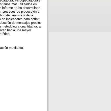
Pedagogía, Psicopedagogía y
sitarios más utilizados en
 informe se ha desarrollado
n, procesos de producción y
ito del análisis y de la
 de indicadores para definir
roducción de mensajes propios
a metodología cuantitativa, a
untan hacia una mayor
stética.
cación mediática,