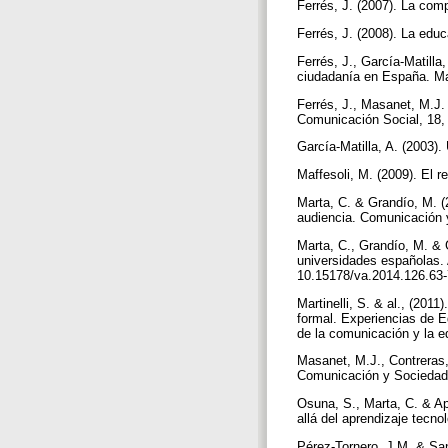
Ferrés, J. (2007). La com
Ferrés, J. (2008). La edu
Ferrés, J., García-Matill
ciudadanía en España. Ma
Ferrés, J., Masanet, M.J.
Comunicación Social, 18, 
García-Matilla, A. (2003).
Maffesoli, M. (2009). El 
Marta, C. & Grandío, M. (
audiencia. Comunicación 
Marta, C., Grandío, M. & 
universidades españolas.
10.15178/va.2014.126.63-
Martinelli, S. & al., (20
formal. Experiencias de Ed
de la comunicación y la 
Masanet, M.J., Contreras,
Comunicación y Sociedad
Osuna, S., Marta, C. & Ap
allá del aprendizaje tecno
Pérez-Tornero, J.M. & Sana