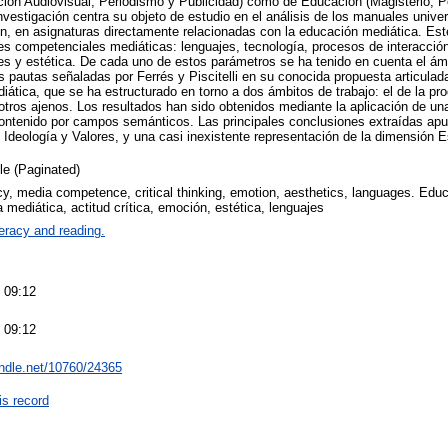
ón Audiovisual, Periodismo y Publicidad) como de Educación (Magisterio, 
vestigación centra su objeto de estudio en el análisis de los manuales univer
 en asignaturas directamente relacionadas con la educación mediática. Este
s competenciales mediáticas: lenguajes, tecnología, procesos de interacció
res y estética. De cada uno de estos parámetros se ha tenido en cuenta el ámb
s pautas señaladas por Ferrés y Piscitelli en su conocida propuesta articulada
ática, que se ha estructurado en torno a dos ámbitos de trabajo: el de la p
 otros ajenos. Los resultados han sido obtenidos mediante la aplicación de un
contenido por campos semánticos. Las principales conclusiones extraídas ap
 Ideología y Valores, y una casi inexistente representación de la dimensión E
cle (Paginated)
cy, media competence, critical thinking, emotion, aesthetics, languages. Edu
mediática, actitud crítica, emoción, estética, lenguajes
teracy and reading.
 09:12
 09:12
andle.net/10760/24365
is record