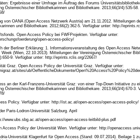
täten: Ergebnisse einer Umfrage im Auftrag des Forums Universitätsbibliothe
ng Österreichischer Bibliothekarinnen und Bibliothekare. 2013;66(3/4):535-58.
968/
ung von OANA (Open Access Netzwerk Austria) am 21.11.2012. Mitteilungen de
karinnen und Bibliothekare. 2012;66(2):362-5. Verfügbar unter: http://eprints.r
sfonds. Open Access Policy bei FWFProjekten. Verfügbar unter:
forschungsfoerderung/open-access-policy/
h der Berliner Erklärung: 1. Informationsveranstaltung des Open Access Net
eek (Wien, 22.10.2013). Mitteilungen der Vereinigung Österreichischer Bibl
):650-9. Verfügbar unter: http://eprints.rclis.org/22667/
ität Graz. Open Access Policy der Universität Graz. Verfügbar unter:
nt.unigraz.at/sites/ub/OeffentlicheDokumente/Open%20Access%20Policy%2
ss an der Karl-Franzens-Universität Graz: von einer Top-Down Initiative zu e
ng Österreichischer Bibliothekarinnen und Bibliothekare. 2013;66(3/4):670-3. V
978/
ess Policy. Verfügbar unter: http://ist.ac.at/open-access/open-access-policy/
der Paris-Lodron-Universität Salzburg. April
tp://www.ubs.sbg.ac.at/open-access/open-access-leitbild-plus.pdf
n Access Policy der Universität Wien. Verfügbar unter: http://openaccess.univ
Adria-Universität Klagenfurt für Open Access.(Stand: 09.07.2014). Beilage 1 zu