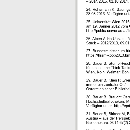
– 2014/2015, 01.10.2014. 
24. Rohsmann K, Baumgart
28.03.2013. Verfügbar unt
25. Universität Wien 201
am 19. Jänner 2012 vom Un
http://public.univie.ac.at
26. Alpen-Adria-Universit
Stück – 2012/2013, 09.01.
27. Bundesministerium fü
https://hrsm-koop2013.b
28. Bauer B, Stumpf-Fisch
für klassische Think Tanks
Wien, Köln, Weimar: Böhl
29. Bauer B, Klien P. „We
immer ein zentraler Ort“ –
Österreichischer Bibliothe
30. Bauer B. Braucht Öster
Hochschulbibliotheken. Mi
Verfügbar unter: http://epr
31. Bauer B, Birkner M, B
Austria – aus der Perspekt
Bibliothekare. 2014;67(2):