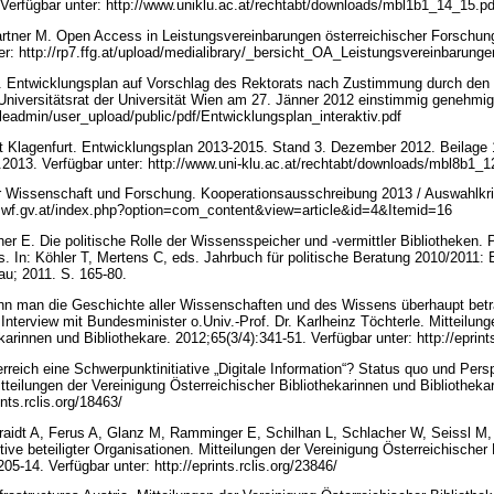
Verfügbar unter: http://www.uniklu.ac.at/rechtabt/downloads/mbl1b1_14_15.p
ner M. Open Access in Leistungsvereinbarungen österreichischer Forschun
er: http://rp7.ffg.at/upload/medialibrary/_bersicht_OA_Leistungsvereinbaru
5. Entwicklungsplan auf Vorschlag des Rektorats nach Zustimmung durch den 
iversitätsrat der Universität Wien am 27. Jänner 2012 einstimmig genehmigt
/fileadmin/user_upload/public/pdf/Entwicklungsplan_interaktiv.pdf
ät Klagenfurt. Entwicklungsplan 2013-2015. Stand 3. Dezember 2012. Beilage 1
2013. Verfügbar unter: http://www.uni-klu.ac.at/rechtabt/downloads/mbl8b1_
r Wissenschaft und Forschung. Kooperationsausschreibung 2013 / Auswahlkrite
mwf.gv.at/index.php?option=com_content&view=article&id=4&Itemid=16
er E. Die politische Rolle der Wissensspeicher und -vermittler Bibliotheken.
. In: Köhler T, Mertens C, eds. Jahrbuch für politische Beratung 2010/2011: E
au; 2011. S. 165-80.
nn man die Geschichte aller Wissenschaften und des Wissens überhaupt betra
 Interview mit Bundesminister o.Univ.-Prof. Dr. Karlheinz Töchterle. Mitteilun
karinnen und Bibliothekare. 2012;65(3/4):341-51. Verfügbar unter: http://eprint
reich eine Schwerpunktinitiative „Digitale Information“? Status quo und Persp
tteilungen der Vereinigung Österreichischer Bibliothekarinnen und Bibliotheka
ints.rclis.org/18463/
raidt A, Ferus A, Glanz M, Ramminger E, Schilhan L, Schlacher W, Seissl M, 
ive beteiligter Organisationen. Mitteilungen der Vereinigung Österreichischer
205-14. Verfügbar unter: http://eprints.rclis.org/23846/