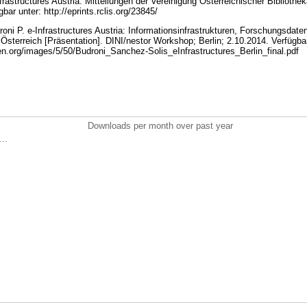
rastructures Austria. Mitteilungen der Vereinigung Österreichischer Bibliothek
bar unter: http://eprints.rclis.org/23845/
oni P. e-Infrastructures Austria: Informationsinfrastrukturen, Forschungsdat
 Österreich [Präsentation]. DINI/nestor Workshop; Berlin; 2.10.2014. Verfügbar
n.org/images/5/50/Budroni_Sanchez-Solis_eInfrastructures_Berlin_final.pdf
Downloads per month over past year
..