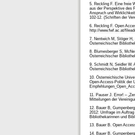
5. Reckling F. Eine freie
aus der Perspektive des F
Anspruch und Wirklichkeit
102-12. (Schriften der Ver
6. Reckling F. Open Acces
http://www.fwf.ac.at/fi
7. Nentwich M, Stöger H,
Österreichischer Bibliothe
8. Blumesberger S, McNeil
Österreichischer Bibliothe
9. Schmidt N, Seidler W. 
Österreichischer Bibliothe
10. Österreichische Unive
Open-Access-Politik der U
Empfehlungen_Open_Acc
11. Pauser J. Error! – „Z
Mitteilungen der Vereinig
12. Bauer B, Gumpenberge
2012: Umfrage im Auftrag 
Bibliothekarinnen und Bibl
13. Bauer B. Open Access
14. Bauer B, Gumpenberg