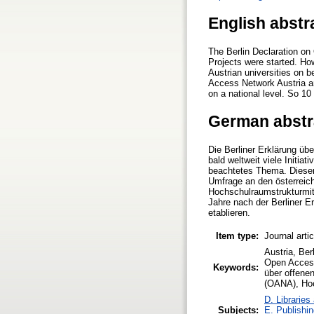
English abstr
The Berlin Declaration on 
Projects were started. Ho
Austrian universities on b
Access Network Austria and
on a national level. So 10
German abstr
Die Berliner Erklärung ü
bald weltweit viele Initia
beachtetes Thema. Dieser
Umfrage an den österreic
Hochschulraumstrukturmitt
Jahre nach der Berliner 
etablieren.
Item type:
Journal arti
Austria, Be
Open Access
Keywords:
über offene
(OANA), Hoch
D. Libraries
Subjects:
E. Publishin