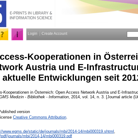
Login
Create Account
cess-Kooperationen in Österre
work Austria und E-Infrastructur
aktuelle Entwicklungen seit 201
Kooperationen in Österreich: Open Access Network Austria und E-Infrastruct
GMS Medizin - Bibliothek - Information
, 2014, vol. 14, n. 3. [Journal article (
Published version
License
Creative Commons Attribution
.
://www.egms.de/static/de/journals/mbi/2014-14/mbi000319.shtml
,
/pdf/journals/mbi/2014-14/mbi000319.pdf