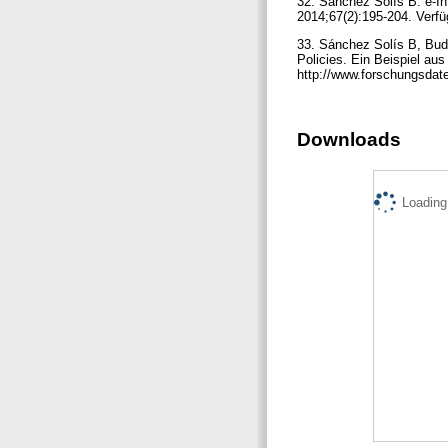
32. Sánchez Solís B. e-Inf
2014;67(2):195-204. Verfüg
33. Sánchez Solís B, Budr
Policies. Ein Beispiel aus
http://www.forschungsdate
Downloads
Loading.