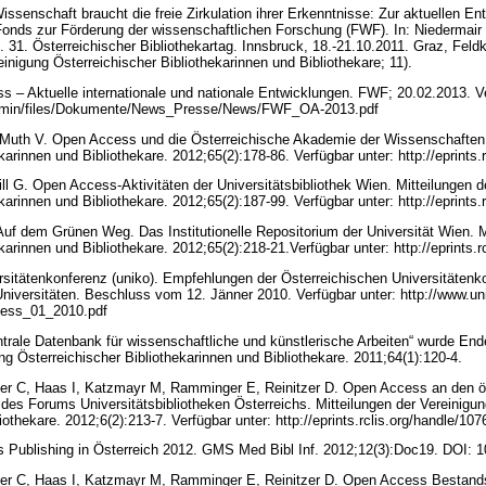
 Wissenschaft braucht die freie Zirkulation ihrer Erkenntnisse: Zur aktuellen 
onds zur Förderung der wissenschaftlichen Forschung (FWF). In: Niedermair K
. 31. Österreichischer Bibliothekartag. Innsbruck, 18.-21.10.2011. Graz, Feld
einigung Österreichischer Bibliothekarinnen und Bibliothekare; 11).
s – Aktuelle internationale und nationale Entwicklungen. FWF; 20.02.2013. Ve
leadmin/files/Dokumente/News_Presse/News/FWF_OA-2013.pdf
 Muth V. Open Access und die Österreichische Akademie der Wissenschaften. 
karinnen und Bibliothekare. 2012;65(2):178-86. Verfügbar unter: http://eprints
l G. Open Access-Aktivitäten der Universitätsbibliothek Wien. Mitteilungen d
karinnen und Bibliothekare. 2012;65(2):187-99. Verfügbar unter: http://eprints
Auf dem Grünen Weg. Das Institutionelle Repositorium der Universität Wien. M
karinnen und Bibliothekare. 2012;65(2):218-21.Verfügbar unter: http://eprints.
rsitätenkonferenz (uniko). Empfehlungen der Österreichischen Universitätenko
niversitäten. Beschluss vom 12. Jänner 2010. Verfügbar unter: http://www.un
ess_01_2010.pdf
entrale Datenbank für wissenschaftliche und künstlerische Arbeiten“ wurde End
ung Österreichischer Bibliothekarinnen und Bibliothekare. 2011;64(1):120-4.
r C, Haas I, Katzmayr M, Ramminger E, Reinitzer D. Open Access an den ös
des Forums Universitätsbibliotheken Österreichs. Mitteilungen der Vereinigun
iothekare. 2012;6(2):213-7. Verfügbar unter: http://eprints.rclis.org/handle/10
 Publishing in Österreich 2012. GMS Med Bibl Inf. 2012;12(3):Doc19. DOI:
er C, Haas I, Katzmayr M, Ramminger E, Reinitzer D. Open Access Bestan