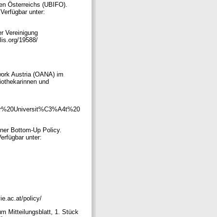
ken Österreichs (UBIFO).
 Verfügbar unter:
r Vereinigung
clis.org/19588/
work Austria (OANA) im
iothekarinnen und
0der%20Universit%C3%A4t%20
iner Bottom-Up Policy.
erfügbar unter:
ie.ac.at/policy/
m Mitteilungsblatt, 1. Stück