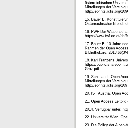
österreichischen Universi
Mitteilungen der Vereinigu
http://eprints.rclis.org/20
15. Bauer B. Konstituier
Österreichischer Bibliothe
16. FWF Der Wissenschaft
https://www.fwf.ac.at/de/
17. Bauer B. 10 Jahre nac
Rahmen der Open Access W
Bibliothekare. 2013;66(3/4
18. Karl Franzens Univers
https://public.sharepoi
Graz.pdf
19. Schilhan L. Open Acce
Mitteilungen der Vereinigu
http://eprints.rclis.org/20
20. IST Austria. Open Acc
21. Open Access Leitbild 
2014. Verfügbar unter: ht
22. Universität Wien. Ope
23. Die Policy der Alpen-