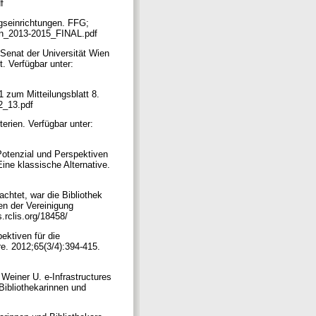
df
gseinrichtungen. FFG;
ngen_2013-2015_FINAL.pdf
Senat der Universität Wien
. Verfügbar unter:
 zum Mitteilungsblatt 8.
12_13.pdf
rien. Verfügbar unter:
 Potenzial und Perspektiven
ine klassische Alternative.
chtet, war die Bibliothek
gen der Vereinigung
s.rclis.org/18458/
ektiven für die
re. 2012;65(3/4):394-415.
Weiner U. e-Infrastructures
 Bibliothekarinnen und