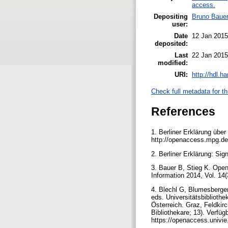
access.
Depositing
Bruno Baue
user:
Date
12 Jan 2015
deposited:
Last
22 Jan 2015
modified:
URI:
http://hdl.h
Check full metadata for th
References
1. Berliner Erklärung übe
http://openaccess.mpg.de
2. Berliner Erklärung: Si
3. Bauer B, Stieg K. Open
Information 2014, Vol. 1
4. Blechl G, Blumesberger
eds. Universitätsbiblioth
Österreich. Graz, Feldkir
Bibliothekare; 13). Verfügb
https://openaccess.univi