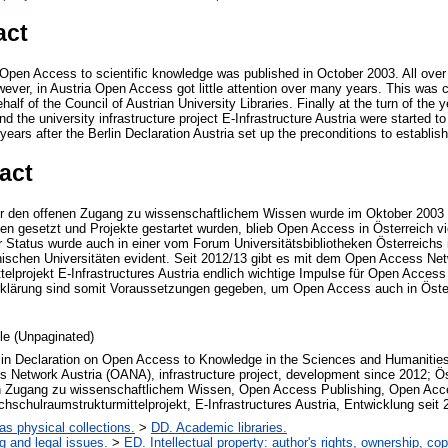
act
Open Access to scientific knowledge was published in October 2003. All over t
wever, in Austria Open Access got little attention over many years. This was
ehalf of the Council of Austrian University Libraries. Finally at the turn of th
 the university infrastructure project E-Infrastructure Austria were started 
 years after the Berlin Declaration Austria set up the preconditions to establ
act
ber den offenen Zugang zu wissenschaftlichem Wissen wurde im Oktober 2003 v
tiven gesetzt und Projekte gestartet wurden, blieb Open Access in Österreich v
 Status wurde auch in einer vom Forum Universitätsbibliotheken Österreichs 
hischen Universitäten evident. Seit 2012/13 gibt es mit dem Open Access Ne
elprojekt E-Infrastructures Austria endlich wichtige Impulse für Open Access
Erklärung sind somit Voraussetzungen gegeben, um Open Access auch in Öster
cle (Unpaginated)
rlin Declaration on Open Access to Knowledge in the Sciences and Humanitie
 Network Austria (OANA), infrastructure project, development since 2012; Öst
n Zugang zu wissenschaftlichem Wissen, Open Access Publishing, Open Acc
schulraumstrukturmittelprojekt, E-Infrastructures Austria, Entwicklung seit 
 as physical collections.
>
DD. Academic libraries.
g and legal issues.
>
ED. Intellectual property: author's rights, ownership, cop