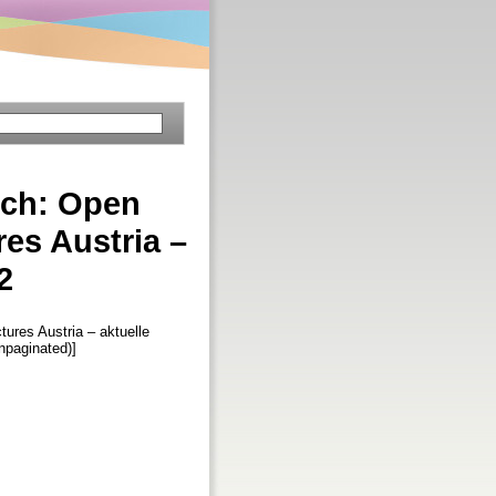
ich: Open
es Austria –
2
ures Austria – aktuelle
Unpaginated)]