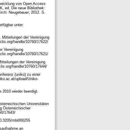
Entwicklung von Open Access
, ed. Die neue Bibliothek:
kirch: Neugebauer; 2012. S.
rfügbar unter:
Mitteilungen der Vereinigung
.rclis.org/handle/10760/17622/
er Vereinigung
.rclis.org/handle/10760/17621/
itteilungen der Vereinigung
rclis.org/handle/10760/17644/
nferenz (uniko) zu einer
iko.ac.at/upload/Uniko-
e 2010 wieder beerdigt.
terreichischen Universitäten
g Österreichischer
760/17643/
 10.3205/mbi000255
dsaufnahme an