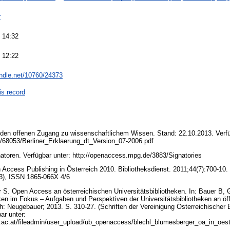
r
 14:32
 12:22
andle.net/10760/24373
is record
r den offenen Zugang zu wissenschaftlichem Wissen. Stand: 22.10.2013. Verfü
/68053/Berliner_Erklaerung_dt_Version_07-2006.pdf
gnatoren. Verfügbar unter: http://openaccess.mpg.de/3883/Signatories
 Access Publishing in Österreich 2010. Bibliotheksdienst. 2011;44(7):700-10.
4(3), ISSN 1865-066X 4/6
 S. Open Access an österreichischen Universitätsbibliotheken. In: Bauer B, 
eken im Fokus – Aufgaben und Perspektiven der Universitätsbibliotheken an öff
ch: Neugebauer; 2013. S. 310-27. (Schriften der Vereinigung Österreichischer 
ar unter:
e.ac.at/fileadmin/user_upload/ub_openaccess/blechl_blumesberger_oa_in_oes