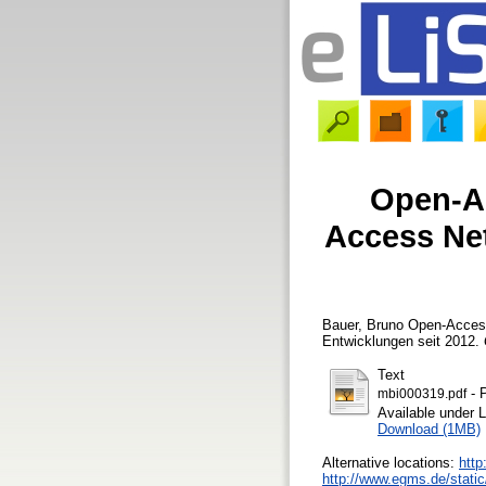
Open-Ac
Access Net
Bauer, Bruno
Open-Access-
Entwicklungen seit 2012.
Text
- 
mbi000319.pdf
Available under 
Download (1MB)
Alternative locations:
http
http://www.egms.de/static