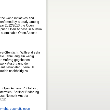
he world initiatives and
 confirmed by a study among
e year 2012/2013 the Open
to push Open Access in Austria
ish sustainable Open Access.
eröffentlicht. Während sehr
iele Jahre lang ein wenig
in Auftrag gegebenen
twork Austria und dem
 auf nationaler Ebene. 10
reich nachhaltig zu
s, Open Access Publishing,
erreich, Berliner Erklärung
ess Network Austria
2012
yright, copyleft, open