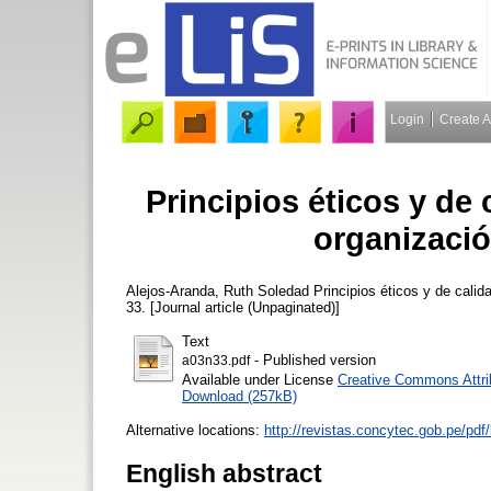
Login
Create 
Principios éticos y de 
organizaci
Alejos-Aranda, Ruth Soledad
Principios éticos y de calid
33. [Journal article (Unpaginated)]
Text
- Published version
a03n33.pdf
Available under License
Creative Commons Attri
Download (257kB)
Alternative locations:
http://revistas.concytec.gob.pe/pdf
English abstract