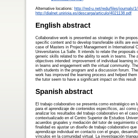
Alternative locations:
http://red-u.net/redu/files/journals/
http://dialnet.unirioja.es/descarga/articulo/4021138.pdf
English abstract
Collaborative work is presented as strategic in the propo
specific content and to develop transferable skills are ev
case of Masters in Project Management in International C
Universitarios La Salle. It intends to relate the proposals
generic skills related to the ability to work in teams. The
objectives intended: improvement of individual learning in 
in teams and engagement with the virtual community. The r
with students in the program and a discussion forum. The 
work has improved the learning process and helped them 
the tutor seem to have a significant impact on this result
Spanish abstract
El trabajo colaborativo se presenta como estratégico en
para el aprendizaje de contenidos específicos, así como 
analizar los resultados del trabajo colaborativo en el ca
contextualizado en el Centro Superior de Estudios Univers
acuerdos grupales y mediación del tutor de seguimiento c
finalidad es ajustar un diseño de trabajo colaborativo qu
aprendizaje individual en contacto con el grupo, desarrol
vínculos en la comunidad virtual. La investigación triangu