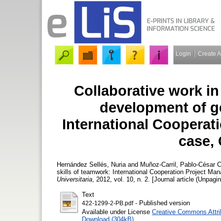
Login
Create 
Collaborative work i
development of ge
International Coopera
case,
Hernández Sellés, Nuria
and
Muñoz-Carril, Pablo-César
Co
skills of teamwork: International Cooperation Project 
Universitaria
, 2012, vol. 10, n. 2. [Journal article (Unpagi
Text
- Published version
422-1299-2-PB.pdf
Available under License
Creative Commons Attri
Download (304kB)