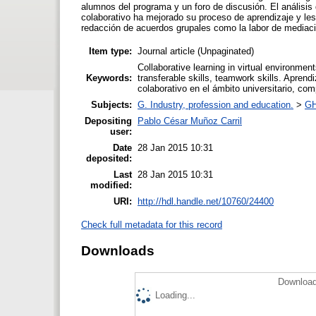
alumnos del programa y un foro de discusión. El análisis
colaborativo ha mejorado su proceso de aprendizaje y les
redacción de acuerdos grupales como la labor de mediación
Item type:
Journal article (Unpaginated)
Collaborative learning in virtual environments
Keywords:
transferable skills, teamwork skills. Aprendi
colaborativo en el ámbito universitario, co
Subjects:
G. Industry, profession and education.
>
GH
Depositing
Pablo César Muñoz Carril
user:
Date
28 Jan 2015 10:31
deposited:
Last
28 Jan 2015 10:31
modified:
URI:
http://hdl.handle.net/10760/24400
Check full metadata for this record
Downloads
Download
Loading...