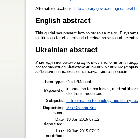
Alternative locations:
http://library.gov.ua/images/files/IT
English abstract
This guidelines present how to organize major IT systems
institutions for efficient and effective provision of scient
Ukrainian abstract
У методичних рекомендаціях висвітлено питання щодо 
застосовуються бібліотеками вищих медичних (фармац
забезпечення наукового та навчального процесів.
Item type:
Guide/Manual
information technologies, medical libraries
Keywords:
electronic resources
Subjects:
L. Information technology and library te
Depositing
Mrs Oksana Brui
user:
Date
19 Jan 2015 07:12
deposited:
Last
19 Jan 2015 07:12
modified: