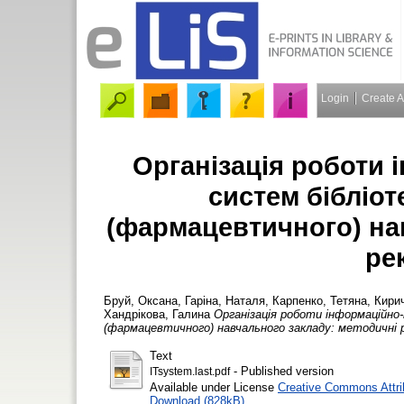
Login
Create 
Організація роботи 
систем бібліо
(фармацевтичного) на
ре
Бруй, Оксана
,
Гаріна, Наталя
,
Карпенко, Тетяна
,
Кирич
Хандрікова, Галина
Організація роботи інформаційно
(фармацевтичного) навчального закладу: методичні р
Text
- Published version
ITsystem.last.pdf
Available under License
Creative Commons Attri
Download (828kB)