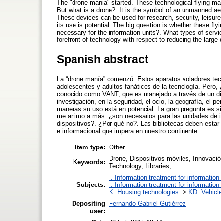
The "drone mania" started. These technological flying m
But what is a drone?. It is the symbol of an unmanned a
These devices can be used for research, security, leisure
its use is potential. The big question is whether these flyi
necessary for the information units?. What types of servi
forefront of technology with respect to reducing the large d
Spanish abstract
La “drone manía” comenzó. Estos aparatos voladores tec
adolescentes y adultos fanáticos de la tecnología. Pero, 
conocido como VANT, que es manejado a través de un disp
investigación, en la seguridad, el ocio, la geografía, el 
maneras su uso está en potencial. La gran pregunta es si 
me animo a más: ¿son necesarios para las unidades de in
dispositivos?. ¿Por qué no?. Las bibliotecas deben estar 
e informacional que impera en nuestro continente.
Item type:
Other
Drone, Dispositivos móviles, Innovació
Keywords:
Technology, Libraries,
I. Information treatment for information
Subjects:
I. Information treatment for information
K. Housing technologies.
>
KD. Vehicl
Depositing
Fernando Gabriel Gutiérrez
user: