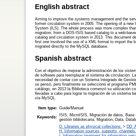
English abstract
Aiming to improve the systems management and the service
former circulation system in 2005. The opening of a new l
System (ILS). The whole process was more complex than in
migration, from a DOS-ISIS based catalog to a web-based
catalog and circulation system in 2013. This document de
first one involved the use of a XML format to import the 
migrated directly to the MySQL database.
Spanish abstract
Con el objetivo de mejorar la administración de los siste
de software para reemplazar el sistema de circulación. L
necesidad de contar con un Sistema Integrado de Gestió
se pensó, pero finalmente se seleccionó el programa PMB
catálogo, en 2013 la Biblioteca comenzó su utilización c
llevadas a cabo para lograr la migración de un sistema 
vía MySQL.
Item type:
Guide/Manual
ISIS, MicroISIS, Migración de datos, Bas
Keywords:
gestión bibliotecaria, Migration, Data, Dat
D. Libraries as physical collections.
>
DD. A
H. Information sources, supports, channels
I. Information treatment for information ser