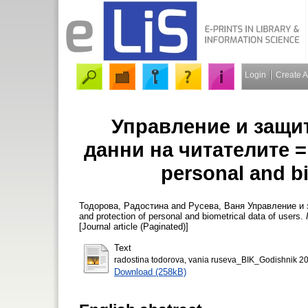
Login
Create 
Управление и защи
данни на читателите =
personal and bi
Тодорова, Радостина
and
Русева, Ваня
Управление и 
and protection of personal and biometrical data of users.
[Journal article (Paginated)]
Text
radostina todorova, vania ruseva_BIK_Godishnik 2
Download (258kB)