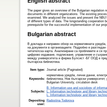
English abstract
The paper gives an overview of the Bulgarian regulation re
documents in different organizations. The existing process
examined. We analyzed the issues and present the NBU’s 
of different types of data. The longstanding cooperation 
prerequisite for the successful implementation of our projec
Bulgarian abstract
В доклада е направен обзор на нормативната уредба,
на документи в организациите. Подробно е разгледан
читателска карта. Анализирани са проблемите и се п
цифрово издаване, подписване, управление и съхран
между университета и фирма Булсист -БГ ООД е предп
българска библиотека.
Item type:
Journal article (Paginated)
нормативна уредба, лични данни, електро
Keywords:
библиотека, Нов български университет, pers
Bulgarian University, circulation desk
B. Information use and sociology of informa
Subjects:
L. Information technology and library techn
L. Information technology and library techn
Depositing
Radostina Todorova
user: