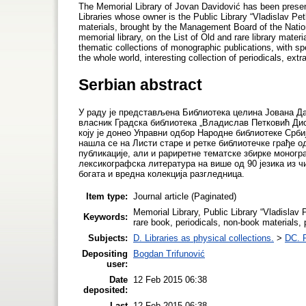
The Memorial Library of Jovan Davidović has been present
Libraries whose owner is the Public Library “Vladislav Pe
materials, brought by the Management Board of the Nationa
memorial library, on the List of Old and rare library mater
thematic collections of monographic publications, with sp
the whole world, interesting collection of periodicals, extr
Serbian abstract
У раду је представљена Библиотека целина Јована Да
власник Градска библиотека „Владислав Петковић Дис
коју је донео Управни одбор Народне библиотеке Срби
нашла се на Листи старе и ретке библиотечке грађе од
публикације, али и рариретне тематске збирке моногр
лексикографска литература на више од 90 језика из ч
богата и вредна колекција разгледница.
Item type:
Journal article (Paginated)
Memorial Library, Public Library “Vladislav P
Keywords:
rare book, periodicals, non-book materials,
Subjects:
D. Libraries as physical collections.
>
DC. P
Depositing
Bogdan Trifunović
user:
Date
12 Feb 2015 06:38
deposited:
Last
12 Feb 2015 06:38