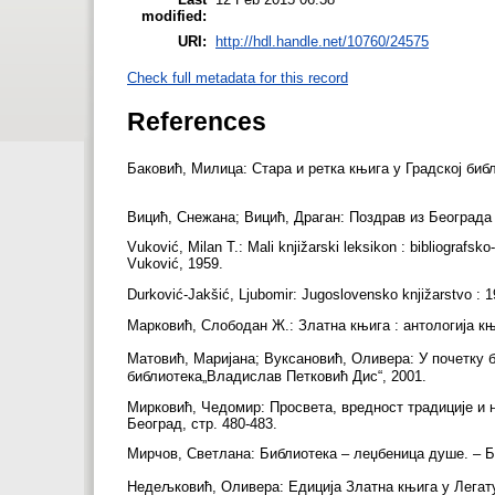
modified:
URI:
http://hdl.handle.net/10760/24575
Check full metadata for this record
References
Баковић, Милица: Стара и ретка књига у Градској библио
Вицић, Снежана; Вицић, Драган: Поздрав из Београда 
Vuković, Milan T.: Mali knjižarski leksikon : bibliografsko-
Vuković, 1959.
Durković-Jakšić, Ljubomir: Jugoslovensko knjižarstvo : 
Марковић, Слободан Ж.: Златна књига : антологија к
Матовић, Маријана; Вуксановић, Оливера: У почетку б
библиотека„Владислав Петковић Дис“, 2001.
Мирковић, Чедомир: Просвета, вредност традиције и не
Београд, стр. 480-483.
Мирчов, Светлана: Библиотека – леџбеница душе. – Б
Недељковић, Оливера: Едиција Златна књига у Легату 