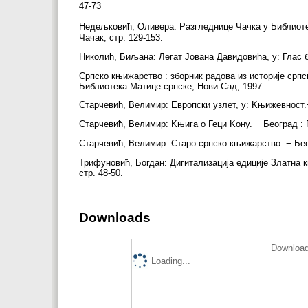
47-73
Недељковић, Оливера: Разгледнице Чачка у Библиотеци
Чачак, стр. 129-153.
Николић, Биљана: Легат Јована Давидовића, у: Глас биб
Српско књижарство : зборник радова из историје српс
Библиотека Матице српске, Нови Сад, 1997.
Старчевић, Велимир: Европски узлет, у: Kњижевност.− Г
Старчевић, Велимир: Kњига о Геци Kону. − Београд : 
Старчевић, Велимир: Старо српско књижарство. − Бео
Трифуновић, Богдан: Дигитализација едиције Златна књ
стр. 48-50.
Downloads
Download
Loading...