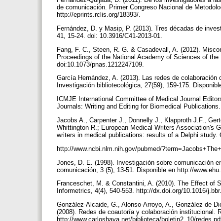
de comunicación. Primer Congreso Nacional de Metodolog
http://eprints.rclis.org/18393/.
Fernández, D. y Masip, P. (2013). Tres décadas de inves
41, 15-24. doi: 10.3916/C41-2013-01.
Fang, F. C., Steen, R. G. & Casadevall, A. (2012). Miscond
Proceedings of the National Academy of Sciences of the 
doi:10.1073/pnas.1212247109.
García Hernández, A. (2013). Las redes de colaboración cie
Investigación bibliotecológica, 27(59), 159-175. Disponib
ICMJE International Committee of Medical Journal Editor
Journals: Writing and Editing for Biomedical Publications
Jacobs A., Carpenter J., Donnelly J., Klapproth J.F., Ger
Whittington R.; European Medical Writers Association's G
writers in medical publications: results of a Delphi stud
http://www.ncbi.nlm.nih.gov/pubmed/?term=Jacobs+The+
Jones, D. E. (1998). Investigación sobre comunicación e
comunicación, 3 (5), 13-51. Disponible en http://www.eh
Franceschet, M. & Constantini, A. (2010). The Effect of 
Informetrics, 4(4), 540-553. http://dx.doi.org/10.1016/j.bb
González-Alcaide, G., Alonso-Arroyo, A., González de Dio
(2008). Redes de coautoría y colaboración institucional. 
http://www.carloshaya.net/biblioteca/boletin2_10/redes.pd