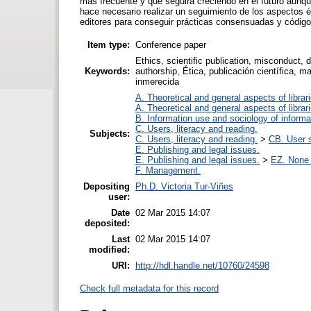
más frecuente y que seguirá creciendo en el futuro aunq
hace necesario realizar un seguimiento de los aspectos ét
editores para conseguir prácticas consensuadas y código
Item type:
Conference paper
Ethics, scientific publication, misconduct, 
Keywords:
authorship, Ética, publicación científica, ma
inmerecida
A. Theoretical and general aspects of librar
A. Theoretical and general aspects of librar
B. Information use and sociology of informa
C. Users, literacy and reading.
Subjects:
C. Users, literacy and reading.
>
CB. User s
E. Publishing and legal issues.
E. Publishing and legal issues.
>
EZ. None o
F. Management.
Depositing
Ph.D. Victoria Tur-Viñes
user:
Date
02 Mar 2015 14:07
deposited:
Last
02 Mar 2015 14:07
modified:
URI:
http://hdl.handle.net/10760/24598
Check full metadata for this record