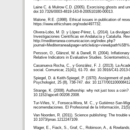
Laine C. & Mulrow C.D. (2005). Exorcising ghosts and un
doi:10.7326/0003-4819-143-8-200510180-00013.
Malone, R.E. (1998). Ethical issues in publication of res
https://www.ethicshare.org/node/497732.
Olvera-Lobo, M. D. y López-Pérez, L. (2014). La divulgac
Investigaciones Científicas en Andalucía y Cataluña. Rev
http://mediterranea-comunicacion.org/index.php?
journal=Mediterranea&page=article&op=view&path%
Persson, O., Glänzel, W. & Danell, R. (2004). Inflationary
Relative Indicators in Evaluative Studies. Scientometri
Casanueva Rocha, C., y González, F. J. (2013). La Acade
social. Comunicar, 21(41), 61-70. doi: 10.3916/C41-2013
Spiegel, D. & Keith-Spiegel, P. (1970). Assignment of pub
Psychologist, 25 (8), 738-747. doi: 10.1177/0011000084
Strange, K. (2008). Authorship: why not just toss a coin? 
10.1152/ajpcell.00208.2008.
Tur-Viñes, V., Fonseca-Mora, M. C., y Gutiérrez-San-Miguel
recomendaciones. El Profesional de la Información, 21(5)
Van Noorden, R. (2011). Science publishing: The trouble w
10.1073/pnas.1212247109.
Wager, E., Fiack, S., Graf, C., Robinson, A., & Rowlands, 