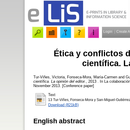
Login
Create 
Ética y conflictos 
científica. 
Tur-Viñes, Victoria
,
Fonseca-Mora, María-Carmen
and
Gu
científica. La opinión del editor.
, 2013 . In La colaboració
November 2013. [Conference paper]
Text
13 Tur-Viñes, Fonseca-Mora y San-Miguel-Gutiérr
Download (821kB)
English abstract