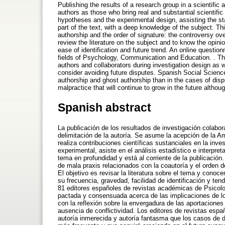
Publishing the results of a research group in a scientifi
authors as those who bring real and substantial scientific 
hypotheses and the experimental design, assisting the stati
part of the text, with a deep knowledge of the subject. Th
authorship and the order of signature: the controversy ov
review the literature on the subject and to know the opin
ease of identification and future trend. An online questi
fields of Psychology, Communication and Education. . The
authors and collaborators during investigation design as w
consider avoiding future disputes. Spanish Social Science
authorship and ghost authorship than in the cases of dis
malpractice that will continue to grow in the future altho
Spanish abstract
La publicación de los resultados de investigación colabora
delimitación de la autoría. Se asume la acepción de la A
realiza contribuciones científicas sustanciales en la inve
experimental, asiste en el análisis estadístico e interpret
tema en profundidad y está al corriente de la publicació
de mala praxis relacionados con la coautoría y el orden de
El objetivo es revisar la literatura sobre el tema y conoc
su frecuencia, gravedad, facilidad de identificación y ten
81 editores españoles de revistas académicas de Psicolo
pactada y consensuada acerca de las implicaciones de los
con la reflexión sobre la envergadura de las aportaciones
ausencia de conflictividad. Los editores de revistas espa
autoría inmerecida y autoría fantasma que los casos de d