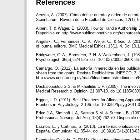
References
Acosta, A. (2007). Cómo definir autoría y orden de autoría
Scientiarum. Revista de la Facultad de Ciencias, 12(1), 6
Albert, T. & Wager, E. (2003). How to Handle Authorshi
Disponible en http://www.publicationethics.org/resources/
Angelski, C., Fernandez, C. V., Weijer, C., & Gao, J. (201
of journal editors. BMC Medical Ethics, 13(1), 4. Doi:10
Bridgwater, C. A., Bornstein, P. H. & Walkenbach, J. (198
Psychologist, 36(5), 524-525. doi: 10.1037/0003-066X.36
Camargo, O. (2012). La autoría inmerecida en las publicac
sheep from the goats. Revista Redbioética/UNESCO, 3, 1(
http://www.unesco.org.uy/mab/fileadmin/shs/redbioetic
Daskalopoulou S.S. & Mikhailidis D.P. (2005). The involve
Medical Research & Opinion, 21:307-10. doi:10.1185/0
Eggert, L.D. (2011). Best Practices for Allocating Appropri
Frontiers in Psychology, 2:196. doi: 10.3389/fpsyg.2011
Erlen J.A, Siminoff L.A, Sereika S.M. & Sutton L.B. (199
Professional Nursing, Jul-Aug; 13(4):262-70. Disponible
Escribà, E. y Cortiñas, S. (2013). La internacionalización
España. Comunicar, 41, 35-44. doi: 10.3916/C41-2013-03
Fernández-Quijada, D. (2011). De los investigadores a las