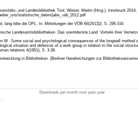
versitäts- und Landesbibliothek Tirol, Wieser, Martin (Hrsg.), Innsbruck 2014, 
/ueber_uns/statistische_daten/jabe_-ulb_2012.pdf
ot, lang lebe die OPL. In: Mitteilungen der VÖB 66(2013)2, S. 295-316.
chische Landesamtsbibliotheken. Das unentdeckte Land. Vorteile ihrer Vernet
Ken W.: Some social and psychological consequences of the longwall method of
ogical situation and defences of a work group in relation to the social struct
uman relations 4(1951), S. 3-38.
ntwicklung in Bibliotheken. (Berliner Handreichungen zur Bibliothekswissensc
Downloads per month over past year
..