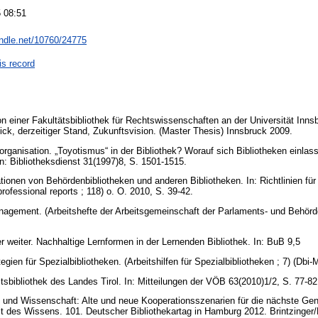
 08:51
andle.net/10760/24775
is record
 einer Fakultätsbibliothek für Rechtswissenschaften an der Universität Innsb
lick, derzeitiger Stand, Zukunftsvision. (Master Thesis) Innsbruck 2009.
rganisation. „Toyotismus“ in der Bibliothek? Worauf sich Bibliotheken einlas
n: Bibliotheksdienst 31(1997)8, S. 1501-1515.
tionen von Behördenbibliotheken und anderen Bibliotheken. In: Richtlinien für
professional reports ; 118) o. O. 2010, S. 39-42.
nagement. (Arbeitshefte der Arbeitsgemeinschaft der Parlaments- und Behörd
er weiter. Nachhaltige Lernformen in der Lernenden Bibliothek. In: BuB 9,5
egien für Spezialbibliotheken. (Arbeitshilfen für Spezialbibliotheken ; 7) (Dbi-
tsbibliothek des Landes Tirol. In: Mitteilungen der VÖB 63(2010)1/2, S. 77-8
k und Wissenschaft: Alte und neue Kooperationsszenarien für die nächste Gen
lt des Wissens. 101. Deutscher Bibliothekartag in Hamburg 2012. Brintzinger/