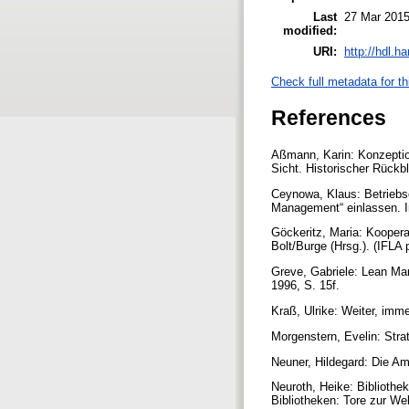
Last
27 Mar 2015
modified:
URI:
http://hdl.h
Check full metadata for th
References
Aßmann, Karin: Konzeption
Sicht. Historischer Rückb
Ceynowa, Klaus: Betriebso
Management“ einlassen. I
Göckeritz, Maria: Koopera
Bolt/Burge (Hrsg.). (IFLA 
Greve, Gabriele: Lean Ma
1996, S. 15f.
Kraß, Ulrike: Weiter, imm
Morgenstern, Evelin: Strat
Neuner, Hildegard: Die Am
Neuroth, Heike: Bibliothe
Bibliotheken: Tore zur We