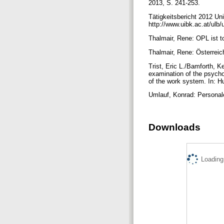
2013, S. 241-253.
Tätigkeitsbericht 2012 Uni
http://www.uibk.ac.at/ulb
Thalmair, Rene: OPL ist t
Thalmair, Rene: Österrei
Trist, Eric L./Bamforth, 
examination of the psychol
of the work system. In: H
Umlauf, Konrad: Personale
Downloads
Loading.