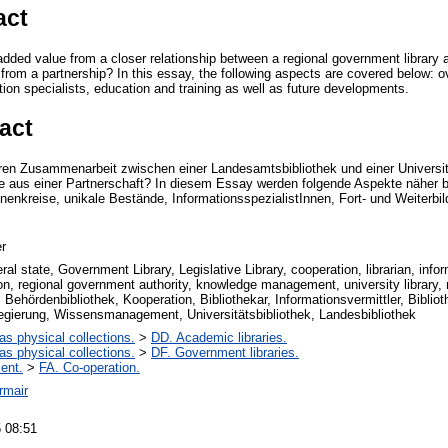
act
added value from a closer relationship between a regional government library a
s from a partnership? In this essay, the following aspects are covered below: o
ion specialists, education and training as well as future developments.
act
ren Zusammenarbeit zwischen einer Landesamtsbibliothek und einer Universit
e aus einer Partnerschaft? In diesem Essay werden folgende Aspekte näher b
enkreise, unikale Bestände, InformationsspezialistInnen, Fort- und Weiterbi
r
ral state, Government Library, Legislative Library, cooperation, librarian, inform
on, regional government authority, knowledge management, university library, r
Behördenbibliothek, Kooperation, Bibliothekar, Informationsvermittler, Bibliot
egierung, Wissensmanagement, Universitätsbibliothek, Landesbibliothek
 as physical collections.
>
DD. Academic libraries.
 as physical collections.
>
DF. Government libraries.
ent.
>
FA. Co-operation.
rmair
 08:51