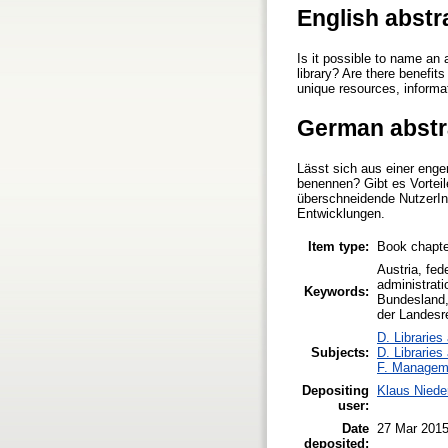
English abstr
Is it possible to name an 
library? Are there benefit
unique resources, informat
German abstr
Lässt sich aus einer enge
benennen? Gibt es Vorteil
überschneidende NutzerInn
Entwicklungen.
Item type:
Book chapte
Austria, fede
administrati
Keywords:
Bundesland, 
der Landesr
D. Libraries
Subjects:
D. Libraries
F. Managem
Depositing
Klaus Niede
user:
Date
27 Mar 2015
deposited: