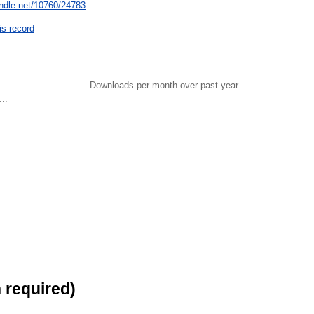
andle.net/10760/24783
is record
Downloads per month over past year
..
n required)