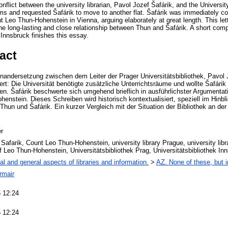
flict between the university librarian, Pavol Jozef Šafárik, and the Universit
 and requested Šafárik to move to another flat. Šafárik was immediately com
unt Leo Thun-Hohenstein in Vienna, arguing elaborately at great length. This let
the long-lasting and close relationship between Thun and Šafárik. A short compa
n Innsbruck finishes this essay.
act
inandersetzung zwischen dem Leiter der Prager Universitätsbibliothek, Pavol 
ert: Die Universität benötigte zusätzliche Unterrichtsräume und wollte Šafárik
en. Šafárik beschwerte sich umgehend brieflich in ausführlichster Argumentat
enstein. Dieses Schreiben wird historisch kontextualisiert, speziell im Hinbl
hun und Šafárik. Ein kurzer Vergleich mit der Situation der Bibliothek an der
r
Safarik, Count Leo Thun-Hohenstein, university library Prague, university lib
f Leo Thun-Hohenstein, Universitätsbibliothek Prag, Universitätsbibliothek In
al and general aspects of libraries and information.
>
AZ. None of these, but i
rmair
 12:24
 12:24