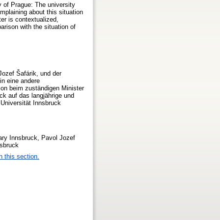
y of Prague: The university
plaining about this situation
ter is contextualized,
rison with the situation of
Jozef Šafárik, und der
 in eine andere
ion beim zuständigen Minister
ick auf das langjährige und
 Universität Innsbruck
rary Innsbruck, Pavol Jozef
nsbruck
n this section.