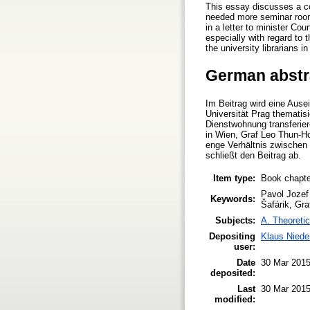
This essay discusses a con
needed more seminar rooms
in a letter to minister Co
especially with regard to 
the university librarians i
German abstr
Im Beitrag wird eine Ause
Universität Prag thematisi
Dienstwohnung transferier
in Wien, Graf Leo Thun-Hoh
enge Verhältnis zwischen T
schließt den Beitrag ab.
Item type:
Book chapte
Pavol Jozef 
Keywords:
Šafárik, Gra
Subjects:
A. Theoretic
Depositing
Klaus Niede
user:
Date
30 Mar 2015
deposited:
Last
30 Mar 2015
modified: