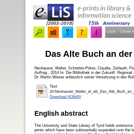
Login
Create 
Das Alte Buch an der
Neuhauser, Walter
,
Schretter-Pirker, Claudia
,
Zerlauth, Pe
Auftrag.
, 2014 In: Die Bibliothek in der Zukunft: Regiona
Dr. Martin Wieser anlässlich seiner Versetzung in den Ru
Text
20-Neuhauser_Walter_et_alii_Das_Alte_Buch_an_
Download (636kB)
English abstract
The University and State Library of Tyrol holds extensive
prints which have been substantially expanded over the la