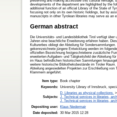
preserving and making accessible this cultural heritage, u
developments of the department are highlighted by the foll
additional function of an official Library of the State of 
focusing not only on its own historic holdings, but by assis
manuscripts in other Tyrolean libraries may serve as an e
German abstract
Die Universitäts- und Landesbibliothek Tirol verfügt übe
Jahren eine beachtliche Erweiterung erfahren haben. Dies
Kulturerbes obliegt der Abteilung für Sondersammlungen.
gekennzeichnete jüngere Entwicklung werden im folgenden 
offiziellen Bezeichnung festgeschriebene zusätzliche Funk
erweiterten Aufgaben- und Tätigkeitsfeld der Abteilung f
im Haus befindlichen historischen Sammlungen hinausge
weitere historische Bibliotheksbestände im Tiroler Raum
Abteilung angesiedelten Projekten zur Erschließung von T
Klammern angeführt.
Item type:
Book chapter
Keywords:
University Library of Innsbruck, specia
D. Libraries as physical collections.
Subjects:
J. Technical services in libraries, a
J. Technical services in libraries, a
Depositing user:
Klaus Niedermair
Date deposited:
30 Mar 2015 12:28