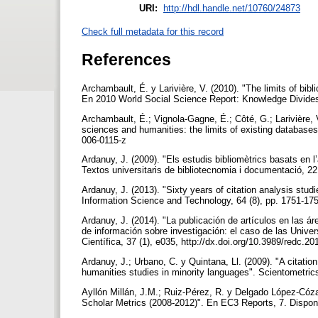
URI:
http://hdl.handle.net/10760/24873
Check full metadata for this record
References
Archambault, É. y Larivière, V. (2010). "The limits of bibl
En 2010 World Social Science Report: Knowledge Divides
Archambault, É.; Vignola-Gagne, É.; Côté, G.; Larivière, V
sciences and humanities: the limits of existing databases
006-0115-z
Ardanuy, J. (2009). "Els estudis bibliomètrics basats en l
Textos universitaris de bibliotecnomia i documentació, 22
Ardanuy, J. (2013). "Sixty years of citation analysis stud
Information Science and Technology, 64 (8), pp. 1751-175
Ardanuy, J. (2014). "La publicación de artículos en las 
de información sobre investigación: el caso de las Univ
Científica, 37 (1), e035, http://dx.doi.org/10.3989/redc.2
Ardanuy, J.; Urbano, C. y Quintana, Ll. (2009). "A citation
humanities studies in minority languages". Scientometrics
Ayllón Millán, J.M.; Ruiz-Pérez, R. y Delgado López-Cóza
Scholar Metrics (2008-2012)". En EC3 Reports, 7. Disponi