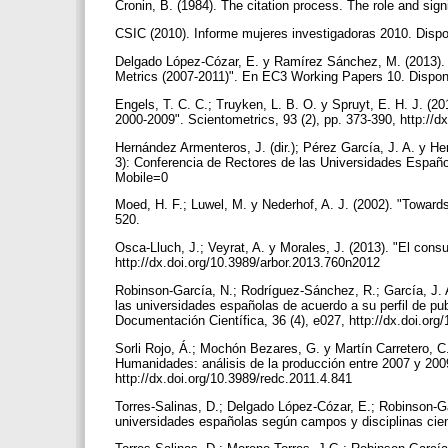
Cronin, B. (1984). The citation process. The role and sig
CSIC (2010). Informe mujeres investigadoras 2010. Disp
Delgado López-Cózar, E. y Ramírez Sánchez, M. (2013). "
Metrics (2007-2011)". En EC3 Working Papers 10. Disponi
Engels, T. C. C.; Truyken, L. B. O. y Spruyt, E. H. J. (2
2000-2009". Scientometrics, 93 (2), pp. 373-390, http://
Hernández Armenteros, J. (dir.); Pérez García, J. A. y H
3): Conferencia de Rectores de las Universidades Españ
Mobile=0
Moed, H. F.; Luwel, M. y Nederhof, A. J. (2002). "Toward
520.
Osca-Lluch, J.; Veyrat, A. y Morales, J. (2013). "El con
http://dx.doi.org/10.3989/arbor.2013.760n2012
Robinson-García, N.; Rodríguez-Sánchez, R.; García, J. A.
las universidades españolas de acuerdo a su perfil de pub
Documentación Científica, 36 (4), e027, http://dx.doi.or
Sorli Rojo, Á.; Mochón Bezares, G. y Martín Carretero, C
Humanidades: análisis de la producción entre 2007 y 200
http://dx.doi.org/10.3989/redc.2011.4.841
Torres-Salinas, D.; Delgado López-Cózar, E.; Robinson-Gar
universidades españolas según campos y disciplinas cientí