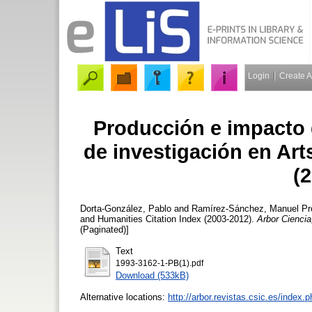
Login
Create 
Producción e impacto 
de investigación en Art
(
Dorta-González, Pablo
and
Ramírez-Sánchez, Manuel
Pro
and Humanities Citation Index (2003-2012).
Arbor Ciencia
(Paginated)]
Text
1993-3162-1-PB(1).pdf
Download (533kB)
Alternative locations:
http://arbor.revistas.csic.es/index.