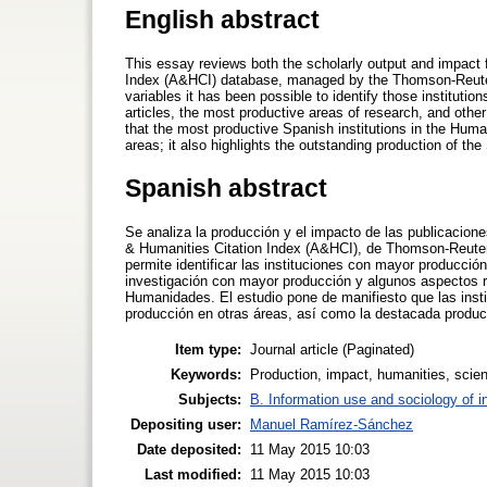
English abstract
This essay reviews both the scholarly output and impact f
Index (A&HCI) database, managed by the Thomson-Reuters
variables it has been possible to identify those institutio
articles, the most productive areas of research, and othe
that the most productive Spanish institutions in the Huma
areas; it also highlights the outstanding production of t
Spanish abstract
Se analiza la producción y el impacto de las publicacione
& Humanities Citation Index (A&HCI), de Thomson-Reuters 
permite identificar las instituciones con mayor producció
investigación con mayor producción y algunos aspectos re
Humanidades. El estudio pone de manifiesto que las ins
producción en otras áreas, así como la destacada produc
Item type:
Journal article (Paginated)
Keywords:
Production, impact, humanities, scien
Subjects:
B. Information use and sociology of i
Depositing user:
Manuel Ramírez-Sánchez
Date deposited:
11 May 2015 10:03
Last modified:
11 May 2015 10:03