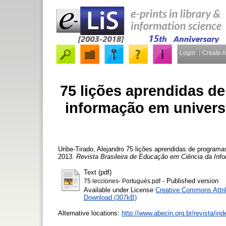
Login
Create 
75 lições aprendidas d
informação em univers
Uribe-Tirado, Alejandro
75 lições aprendidas de programa
2013.
Revista Brasileira de Educação em Ciência da Inf
Text (pdf)
- Published version
75 lecciones- Portugués.pdf
Available under License
Creative Commons Attri
Download (307kB)
Alternative locations:
http://www.abecin.org.br/revista/ind