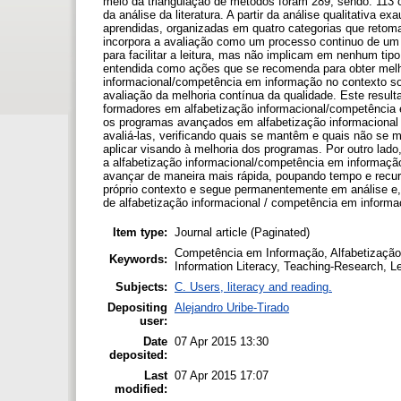
meio da triangulação de métodos foram 289, sendo: 113 c
da análise da literatura. A partir da análise qualitativa e
aprendidas, organizadas em quatro categorias que retom
incorpora a avaliação como um processo continuo de um
para facilitar a leitura, mas não implicam em nenhum tip
entendida como ações que se recomenda para obter melh
informacional/competência em informação no contexto so
avaliação da melhoria contínua da qualidade. Este result
formadores em alfabetização informacional/competência
os programas avançados em alfabetização informacional /
avaliá-las, verificando quais se mantêm e quais não se 
aplicar visando à melhoria dos programas. Por outro lado
a alfabetização informacional/competência em informaç
avançar de maneira mais rápida, poupando tempo e recu
próprio contexto e segue permanentemente em análise e
de alfabetização informacional / competência em informa
Item type:
Journal article (Paginated)
Competência em Informação, Alfabetização
Keywords:
Information Literacy, Teaching-Research, L
Subjects:
C. Users, literacy and reading.
Depositing
Alejandro Uribe-Tirado
user:
Date
07 Apr 2015 13:30
deposited:
Last
07 Apr 2015 17:07
modified: