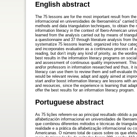
English abstract
The 75 lessons are for the most important result from t
informacional en universidades de Iberoamérica" carried b
methods and data triangulation techniques, to obtain the 
information literacy in the context of Ibero-American univ
learned from the analysis carried out by means of triang
a questionnaire and 37 through literature analysis from th
systematize 75 lessons learned, organized into four cate
and incorporates evaluation as a continuous process of 
reading, but don’t imply any kind of priority, as the word
best results in the information literacy programs on soci
and assessment of continuous quality improvement. This h
and/or professors in information researched and thus, it 
literacy can use them to review them and self-evaluate 
would be relevant review, adapt and apply aimed at improv
start and/or boost information literacy are lessons with
and resources, since the experience is learning that ada
offer the best results for an information literacy program.
Portuguese abstract
As 75 lições referem-se ao principal resultado obtido a 
alfabetización informacional en universidades de Iberoamé
que combinou diferentes métodos e técnicas de triangula
realidade e a prática da alfabetização informacional ou 
Americanas. O número total de casos sobre os que efetiva