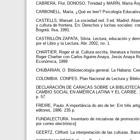
CABRERA, Flor, DONOSO, Trinidad y MARÍN, María Ángele
CARBONELL, María. ¿Qué es leer? Psicología Educativa.
CASTELLS, Manuel. La sociedad red. 3 ed. Madrid: Alia
y cultura de frontera. En: Derechos y luchas sociales: c
Bogotá: Ilsa, 1991.
CASTRILLÓN ZAPATA, Silvia. Lectura, educación y democ
por el Libro y la Lectura. Abr. 2002, no. 1.
CHARTIER, Roger et al. Cultura escrita, literatura e hist
Roger Chartier con Carlos Aguirre Anaya, Jesús Anaya Ro
Económica, 1999
CHUBARIAN, O. Bibliotecología general. La Habana: Cien
COLOMBIA. CONPES. Plan Nacional de Lectura y Bibli
DECLARACIÓN DE CARACAS SOBRE LA BIBLIOTEC
CAMBIO SOCIAL EN AMÉRICA LATINA Y EL CARIBE. 1985. E
p. 57.
FREIRE, Paulo. A importância do ato de ler: Em três ar
editores, 1986. 235 p.
FUNDALECTURA. Inventario de iniciativas de promoción d
por correo electrónico]
GEERTZ, Clifford. La interpretación de las culturas. Bar