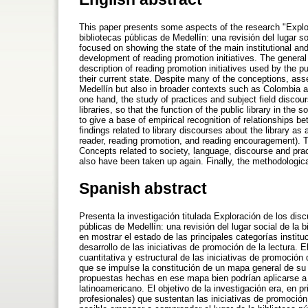
This paper presents some aspects of the research "Explor
bibliotecas públicas de Medellín: una revisión del lugar s
focused on showing the state of the main institutional and
development of reading promotion initiatives. The general 
description of reading promotion initiatives used by the p
their current state. Despite many of the conceptions, ass
Medellín but also in broader contexts such as Colombia a
one hand, the study of practices and subject field discou
libraries, so that the function of the public library in the
to give a base of empirical recognition of relationships b
findings related to library discourses about the library as 
reader, reading promotion, and reading encouragement). T
Concepts related to society, language, discourse and pra
also have been taken up again. Finally, the methodological
Spanish abstract
Presenta la investigación titulada Exploración de los disc
públicas de Medellín: una revisión del lugar social de la b
en mostrar el estado de las principales categorías institu
desarrollo de las iniciativas de promoción de la lectura. 
cuantitativa y estructural de las iniciativas de promoción
que se impulse la constitución de un mapa general de s
propuestas hechas en ese mapa bien podrían aplicarse a
latinoamericano. El objetivo de la investigación era, en pr
profesionales) que sustentan las iniciativas de promoción