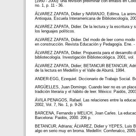
(1950 - 2000): una revisión preliminar con énfasis en Col
no. 1, p. 11 - 36.
ÁLVAREZ ZAPATA, Didier y NARANJO, Edilma. La animación
Antioquia. Escuela Interamericana de Bibliotecología, 200
ALVAREZ ZAPATA, Didier. De la lectura y la escritura y 
los lenguajes políticos.
ALVAREZ ZAPATA, Didier. Del modo de leer como modo d
en construcción. Revista Educación y Pedagogía. Ene. - 
ÁLVAREZ ZAPATA, Didier. Propuesta para el desarrollo d
bibliotecología. Investigación Bibliotecológica. 2001, vol.
ÁLVAREZ ZAPATA, Didier; BETANCUR BETANCUR, Adrian
de la lectura en Medellín y el Valle de Aburrá. 1994.
ANDER-EGG, Ezequiel. Diccionario de Trabajo Social. B
ARGÜELLES, Juan Domingo. Cuando leer no es un placer. E
tradición literaria y el hábito de leer. México: Paidós, 20
ÁVILA PENAGOS, Rafael. Las relaciones entre la educació
2002, Vol. 7, No. 1, p. 9-26
BARCENA, Fernando y MELICH, Joan Carles. La educación 
Barcelona: Paidós, 2000. 206 p.
BETANCUR, Adriana; ÁLVAREZ, Didier y YEPES, Luis Berna
algo en serio muy en broma. Medellín: Comfenalco, 2005. 