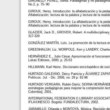
GIRONELLY PÉREZ, Sonia. Paradigmas y no paradigmas: u
No.2, p. 75- 90
GIROUX, Henry. Introducción: la alfabetización y la ped
Alfabetización: lectura de la palabra y lectura de la real
GIROUX, Henry. Introducción: La alfabetización y la ped
Alfabetización: lectura de la palabra y lectura de la real
GLAZIER, Jack D., GROVER, Robert. A multidisciplinary fr
317-329
GONZÁLEZ MARTÍN, Luís. La promoción de la lectura en l
GREENHALGH, Liz, WORPOLE, Ken y LANDRY, Charles. Lib
HERNÁNDEZ E., Julio César. Aproximación al funcionamien
Lukas Editores, 2000, p. 25-53
HILLMANN, Karl Heinz. Diccionario enciclopédico de soci
HURTADO GALEANO, Deicy Patricia y ÁLVAREZ ZAPATA, Di
Políticos. Jul. - Dic. 2006, no. 29 p. 81-96
HURTADO VERGARA, Rubén Darío; SERNA HERNÁNDEZ, D
estrategias pedagógicas para mejorar la comprensión lec
Colombia], 2001.
INTERNATIONAL FEDERATION O LIBRARY ASSOCIATIONS A
IFLA/UNESCO. Bogotá: FUNDALECTURA, 2002.
JARAMILLO, Orlanda y MONTOYA, Mónica. Revisión del con