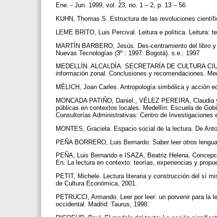
Ene. - Jun. 1999, vol. 23, no. 1 – 2, p. 13 – 56
KUHN, Thomas S. Estructura de las revoluciones científ
LEME BRITO, Luis Percival. Leitura e política. Leitura: te
MARTÍN BARBERO, Jesús. Des-centramiento del libro y est
Nuevas Tecnologías (3º : 1997: Bogotá). s.e.: 1997
MEDELLÍN. ALCALDÍA. SECRETARÍA DE CULTURA CIUDADAN
información zonal. Conclusiones y recomendaciones. Mede
MÉLICH, Joan Carles. Antropología simbólica y acción e
MONCADA PATIÑO, Daniel., VÉLEZ PEREIRA, Claudia y TA
públicas en contextos locales. Medellín: Escuela de Gobi
Consultorías Administrativas: Centro de Investigaciones 
MONTES, Graciela. Espacio social de la lectura. De Anto
PEÑA BORRERO, Luis Bernardo. Saber leer otros lenguajes
PEÑA, Luis Bernando e ISAZA, Beatriz Helena. Concepcion
En: La lectura en contexto: teorías, experiencias y pro
PETIT, Michele. Lectura literaria y construcción del sí m
de Cultura Económica, 2001.
PETRUCCI, Armando. Leer por leer: un porvenir para la l
occidental. Madrid: Taurus, 1998.