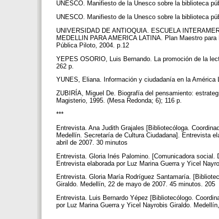
UNESCO. Manifiesto de la Unesco sobre la biblioteca públ
UNESCO. Manifiesto de la Unesco sobre la biblioteca púb
UNIVERSIDAD DE ANTIOQUIA. ESCUELA INTERAMER
MEDELLIN PARA AMERICA LATINA. Plan Maestro para los se
Pública Piloto, 2004. p.12
YEPES OSORIO, Luis Bernando. La promoción de la lectur
262 p.
YUNES, Eliana. Información y ciudadanía en la América L
ZUBIRÍA, Miguel De. Biografía del pensamiento: estrategia
Magisterio, 1995. (Mesa Redonda; 6); 116 p.
***
Entrevista. Ana Judith Grajales [Bibliotecóloga. Coordina
Medellín. Secretaría de Cultura Ciudadana]. Entrevista el
abril de 2007. 30 minutos
Entrevista. Gloria Inés Palomino. [Comunicadora social. D
Entrevista elaborada por Luz Marina Guerra y Yicel Nayr
Entrevista. Gloria María Rodríguez Santamaría. [Bibliote
Giraldo. Medellín, 22 de mayo de 2007. 45 minutos. 205
Entrevista. Luis Bernardo Yépez [Bibliotecólogo. Coordin
por Luz Marina Guerra y Yicel Nayrobis Giraldo. Medellín