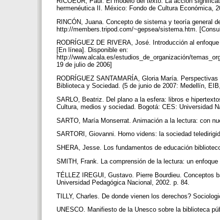
RICOEUR, Paul. El modelo del texto: La acción significa
hermenéutica II. México: Fondo de Cultura Económica, 2
RINCÓN, Juana. Concepto de sistema y teoría general de 
http://members.tripod.com/~gepsea/sistema.htm. [Consul
RODRÍGUEZ DE RIVERA, José. Introducción al enfoque de 
[En línea]. Disponible en:
http://www.alcala.es/estudios_de_organización/temas_org
19 de julio de 2006]
RODRÍGUEZ SANTAMARÍA, Gloria María. Perspectivas de la
Biblioteca y Sociedad. (5 de junio de 2007: Medellín, EI
SARLO, Beatriz. Del plano a la esfera: libros e hipe
Cultura, medios y sociedad. Bogotá: CES: Universidad 
SARTO, María Monserrat. Animación a la lectura: con nu
SARTORI, Giovanni. Homo videns: la sociedad teledirigid
SHERA, Jesse. Los fundamentos de educación bibliotec
SMITH, Frank. La comprensión de la lectura: un enfoque p
TÉLLEZ IREGUI, Gustavo. Pierre Bourdieu. Conceptos bás
Universidad Pedagógica Nacional, 2002. p. 84.
TILLY, Charles. De donde vienen los derechos? Sociologi
UNESCO. Manifiesto de la Unesco sobre la biblioteca públ