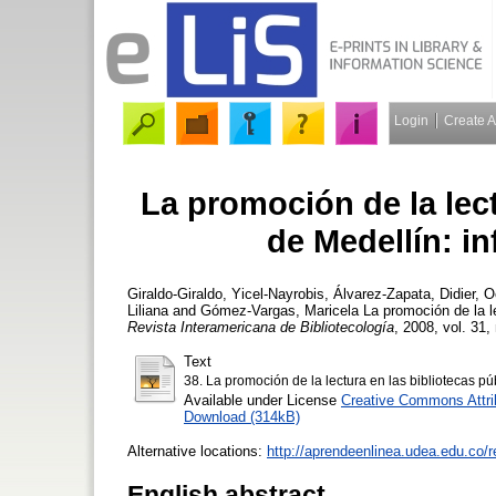
Login
Create 
La promoción de la lect
de Medellín: i
Giraldo-Giraldo, Yicel-Nayrobis
,
Álvarez-Zapata, Didier
,
O
Liliana
and
Gómez-Vargas, Maricela
La promoción de la le
Revista Interamericana de Bibliotecología
, 2008, vol. 31,
Text
38. La promoción de la lectura en las bibliotecas pú
Available under License
Creative Commons Attri
Download (314kB)
Alternative locations:
http://aprendeenlinea.udea.edu.co/r
English abstract