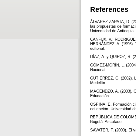
References
ÁLVAREZ ZAPATA, D. (2003)
las propuestas de formaci
Universidad de Antioquia. 
CANFUX, V.; RODRÍGUEZ,
HERNÁNDEZ, A. (1996). Te
editorial.
DÍAZ, A. y QUIROZ, R. (20
GÓMEZ-MORÍN, L. (2004). 
Nacional.
GUTIÉRREZ, G. (2002). Lo 
Medellín.
MAGENDZO, A. (2003). Currí
Educación.
OSPINA, E. Formación ciud
educación. Universidad de
REPÚBLICA DE COLOMBIA
Bogotá: Ascofade.
SAVATER, F. (2000). El va