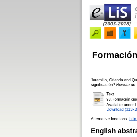
Formación 
Jaramillo, Orlanda
and
Qu
significación?
Revista de 
Text
93. Formación ciud
Available under 
Download (313kB
Alternative locations:
http
English abstr