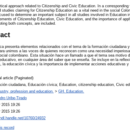
tical approach related to Citizenship and Civic Education. In a corresponding 
d studies claiming for Citizenship Education as a vital need in the social Col
ocused to determine an important subject in all studies involved in Education in 
elements of Citizenship Education, Civic Education, and the importance of app
oting both concepts, are included.
ract
rica presenta elementos relacionados con el tema de la formación ciudadana y
ara unirnos a las voces de quienes reconocen como una necesidad imperiosa 
social colombiano. Esta situación hace un llamado a que el tema sea motivo d
educativo, en cualquier área del saber que se enseña. Se incluye en la reflexi
, la educación cívica y la importancia de implementar acciones educativas y
l article (Paginated)
ión ciudadana, Educación cívica; Education, citizenship education, Civic ed
ustry, profession and education.
>
GH. Education.
dro Uribe-Tirado
r 2015 19:26
r 2015 19:26
/hdl.handle.net/10760/24932
is record