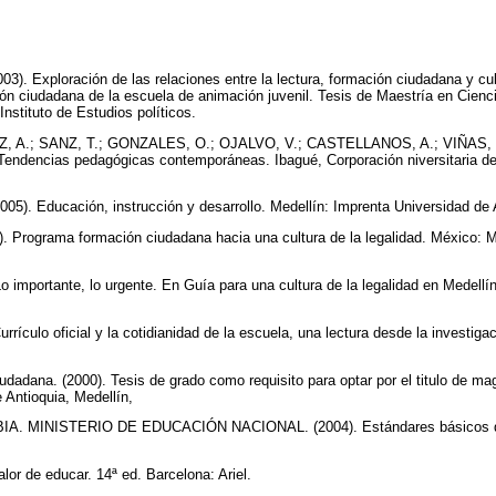
. Exploración de las relaciones entre la lectura, formación ciudadana y cult
ón ciudadana de la escuela de animación juvenil. Tesis de Maestría en Ciencia
Instituto de Estudios políticos.
 A.; SANZ, T.; GONZALES, O.; OJALVO, V.; CASTELLANOS, A.; VIÑAS, 
ndencias pedagógicas contemporáneas. Ibagué, Corporación niversitaria d
05). Educación, instrucción y desarrollo. Medellín: Imprenta Universidad de 
Programa formación ciudadana hacia una cultura de la legalidad. México: M
importante, lo urgente. En Guía para una cultura de la legalidad en Medellín
culo oficial y la cotidianidad de la escuela, una lectura desde la investigac
adana. (2000). Tesis de grado como requisito para optar por el titulo de mag
 Antioquia, Medellín,
. MINISTERIO DE EDUCACIÓN NACIONAL. (2004). Estándares básicos de
lor de educar. 14ª ed. Barcelona: Ariel.