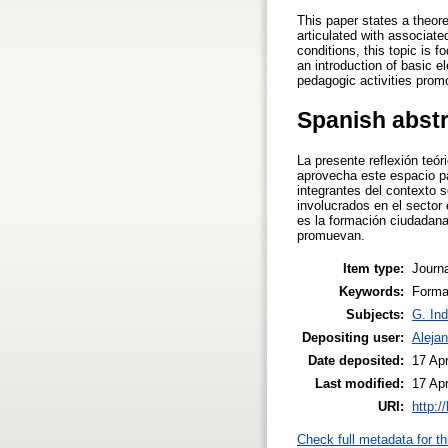
This paper states a theore
articulated with associate
conditions, this topic is f
an introduction of basic 
pedagogic activities prom
Spanish abst
La presente reflexión teó
aprovecha este espacio p
integrantes del contexto 
involucrados en el sector 
es la formación ciudadana
promuevan.
Item type:
Journa
Keywords:
Formac
Subjects:
G. Ind
Depositing user:
Alejan
Date deposited:
17 Ap
Last modified:
17 Ap
URI:
http:/
Check full metadata for th