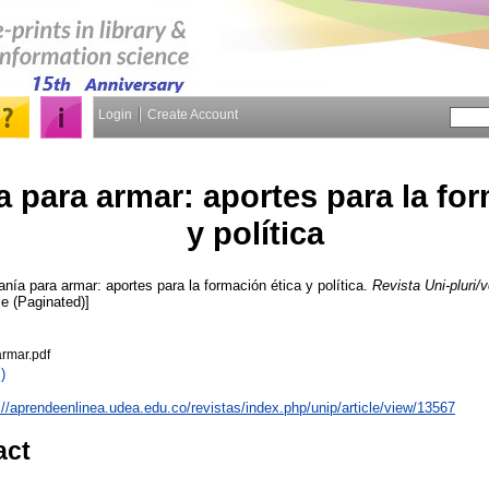
Login
Create Account
 para armar: aportes para la for
y política
nía para armar: aportes para la formación ética y política.
Revista Uni-pluri/
le (Paginated)]
rmar.pdf
)
://aprendeenlinea.udea.edu.co/revistas/index.php/unip/article/view/13567
act