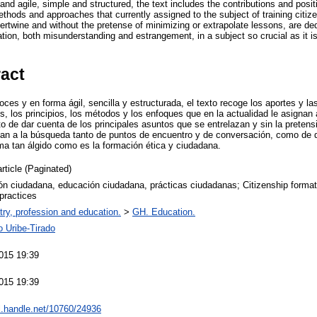
 and agile, simple and structured, the text includes the contributions and posit
ethods and approaches that currently assigned to the subject of training citize
tertwine and without the pretense of minimizing or extrapolate lessons, are de
ion, both misunderstanding and estrangement, in a subject so crucial as it is
ract
ces y en forma ágil, sencilla y estructurada, el texto recoge los aportes y l
s, los principios, los métodos y los enfoques que en la actualidad le asignan
o de dar cuenta de los principales asuntos que se entrelazan y sin la pretens
ican a la búsqueda tanto de puntos de encuentro y de conversación, como de
ma tan álgido como es la formación ética y ciudadana.
article (Paginated)
n ciudadana, educación ciudadana, prácticas ciudadanas; Citizenship formati
 practices
try, profession and education.
>
GH. Education.
o Uribe-Tirado
015 19:39
015 19:39
dl.handle.net/10760/24936