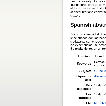
From a plurality of voices
foundations, principles, m
of the main issues that in
of encounter and conversat
citizen.
Spanish abst
Desde una pluralidad de vo
relacionados con las base
ciudadana; con el propósit
las experiencias, se ded
distanciamiento, en un te
Item type:
Journal 
Formació
Keywords:
citizens
Subjects:
G. Indus
Depositing
Alejandr
user:
Date
17 Apr 2
deposited:
Last
17 Apr 2
modified:
URI:
http://h