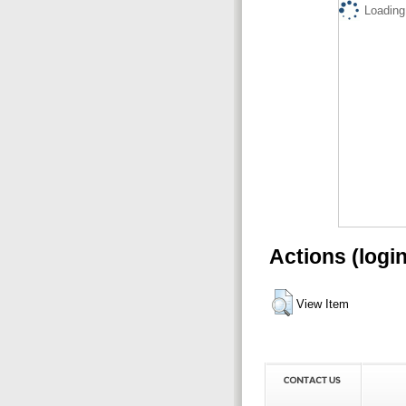
Loading.
Actions (logi
View Item