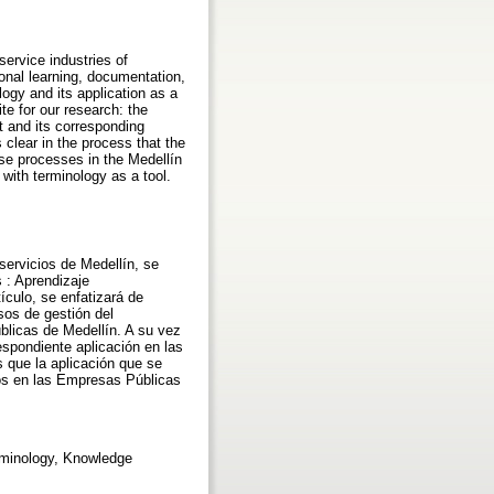
ervice industries of
onal learning, documentation,
ogy and its application as a
te for our research: the
t and its corresponding
s clear in the process that the
ese processes in the Medellín
with terminology as a tool.
 servicios de Medellín, se
 : Aprendizaje
culo, se enfatizará de
sos de gestión del
blicas de Medellín. A su vez
espondiente aplicación en las
 que la aplicación que se
sos en las Empresas Públicas
rminology, Knowledge