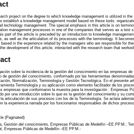
act
arch project on the degree to which knowledge management is utilized in the s
 to establish a knowledge management model based on these tools: organizati
nd technology management. The special emphasis in this article is on terminol
rmation management processes in one of the companies that serves as a test si
is part of the article is preceded by an introduction to knowledge managemen
ns, as well as the articulation of its processes with the terminology. It become
e based in the experience related by the managers who are responsible for th
he development of this article, interacted with the research team that worked 
ract
igación sobre la incidencia de la gestión del conocimiento en las empresas de
o de gestión del conocimiento, conformado por las herramientas denominadas
ción, Normalización, Terminología y Gestión Tecnológica. En el presente artí
ramienta Terminología y su aplicación como elemento facilitador de los proce
as empresas que conformaron la muestra para la investigación : Empresas Pú
do por una introducción sobre lo que es la gestión del conocimiento y su corr
la articulación de sus procesos con los de la Terminología. Se aclara además
n la experiencia narrada por los funcionarios responsables de dichos proce
cle (Paginated)
a, Gestión del conocimiento, Empresas Públicas de Medellín –EE.PP.M.; Te
, Empresas Públicas de Medellín –EE.PP.M.-