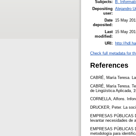
Subjects:
B. Informat
Depositing
Alejandro U
user:
Date
15 May 201
deposited:
Last
15 May 201
modified:
URI:
http://hdl.
Check full metadata for th
References
CABRÉ, María Teresa. La T
CABRÉ, María Teresa. Term
de Lingüística Aplicada, 
CORNELLA, Alfons. Infon
DRUCKER, Peter. La socie
EMPRESAS PÚBLICAS DE ME
levantar necesidades de 
EMPRESAS PÚBLICAS DE ME
metodología para identifi