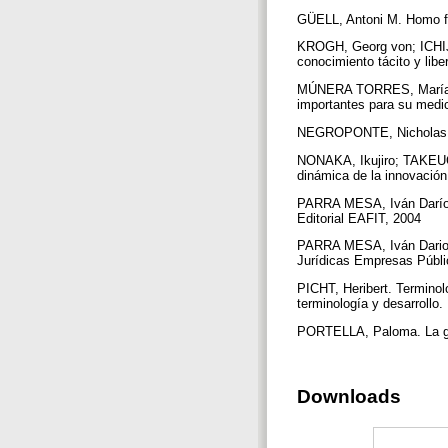
GÜELL, Antoni M. Homo fab
KROGH, Georg von; ICHIJO
conocimiento tácito y libe
MÚNERA TORRES, María Te
importantes para su medic
NEGROPONTE, Nicholas. Se
NONAKA, Ikujiro; TAKEUCH
dinámica de la innovación
PARRA MESA, Iván Darío. 
Editorial EAFIT, 2004
PARRA MESA, Iván Dario, 
Jurídicas Empresas Públic
PICHT, Heribert. Terminol
terminología y desarrollo
PORTELLA, Paloma. La ges
Downloads