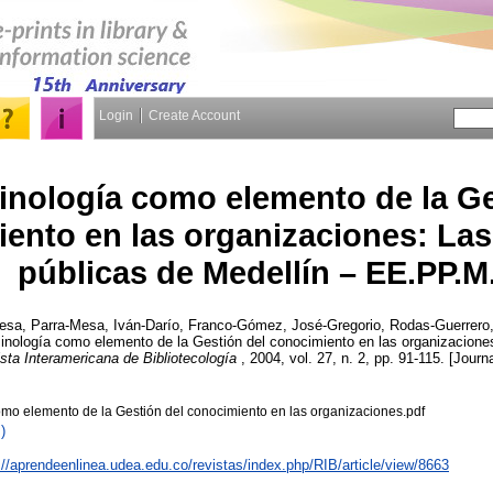
Login
Create Account
inología como elemento de la Ge
ento en las organizaciones: La
públicas de Medellín – EE.PP.M
resa
,
Parra-Mesa, Iván-Darío
,
Franco-Gómez, José-Gregorio
,
Rodas-Guerrero,
inología como elemento de la Gestión del conocimiento en las organizacione
sta Interamericana de Bibliotecología
, 2004, vol. 27, n. 2, pp. 91-115. [Journa
omo elemento de la Gestión del conocimiento en las organizaciones.pdf
)
://aprendeenlinea.udea.edu.co/revistas/index.php/RIB/article/view/8663