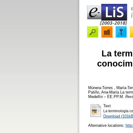
La term
conocimi
Múnera-Torres , María-Te
Patiño, Ana-María
La term
Medellín – EE.PP.M.
Revi
Text
La terminología c
Download (101kB
Alternative locations:
http