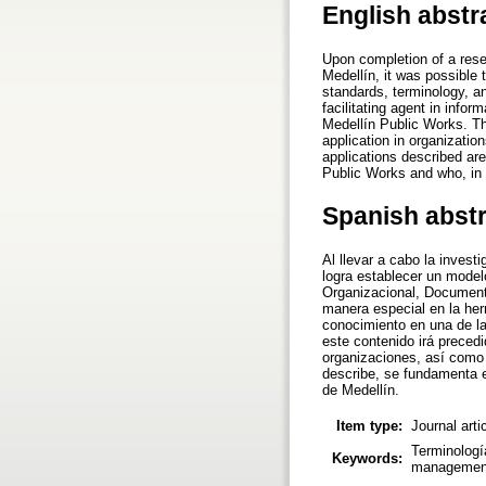
English abstr
Upon completion of a rese
Medellín, it was possible
standards, terminology, a
facilitating agent in info
Medellín Public Works. Th
application in organizatio
applications described ar
Public Works and who, in t
Spanish abst
Al llevar a cabo la invest
logra establecer un model
Organizacional, Documenta
manera especial en la her
conocimiento en una de l
este contenido irá precedi
organizaciones, así como 
describe, se fundamenta e
de Medellín.
Item type:
Journal arti
Terminologí
Keywords:
management