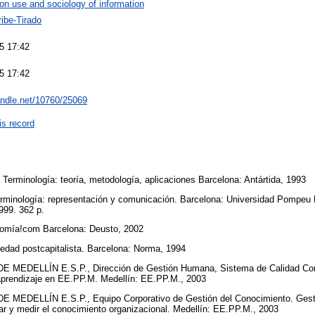
ion use and sociology of information
ribe-Tirado
5 17:42
5 17:42
handle.net/10760/25069
is record
erminología: teoría, metodología, aplicaciones Barcelona: Antártida, 1993
inología: representación y comunicación. Barcelona: Universidad Pompeu Fab
1999. 362 p.
omía!com Barcelona: Deusto, 2002
dad postcapitalista. Barcelona: Norma, 1994
DELLÍN E.S.P., Dirección de Gestión Humana, Sistema de Calidad Corpo
aprendizaje en EE.PP.M. Medellín: EE.PP.M., 2003
DELLÍN E.S.P., Equipo Corporativo de Gestión del Conocimiento. Gesti
car y medir el conocimiento organizacional. Medellín: EE.PP.M., 2003