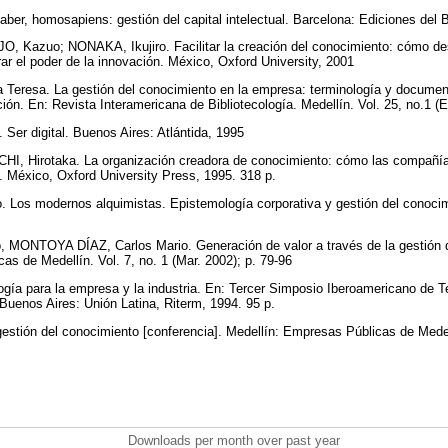
er, homosapiens: gestión del capital intelectual. Barcelona: Ediciones del 
, Kazuo; NONAKA, Ikujiro. Facilitar la creación del conocimiento: cómo dese
rar el poder de la innovación. México, Oxford University, 2001
resa. La gestión del conocimiento en la empresa: terminología y documen
ión. En: Revista Interamericana de Bibliotecología. Medellín. Vol. 25, no.1 (
r digital. Buenos Aires: Atlántida, 1995
I, Hirotaka. La organización creadora de conocimiento: cómo las compañía
. México, Oxford University Press, 1995. 318 p.
Los modernos alquimistas. Epistemología corporativa y gestión del conocim
MONTOYA DÍAZ, Carlos Mario. Generación de valor a través de la gestión d
as de Medellín. Vol. 7, no. 1 (Mar. 2002); p. 79-96
ogía para la empresa y la industria. En: Tercer Simposio Iberoamericano de T
. Buenos Aires: Unión Latina, Riterm, 1994. 95 p.
tión del conocimiento [conferencia]. Medellín: Empresas Públicas de Mede
Downloads per month over past year